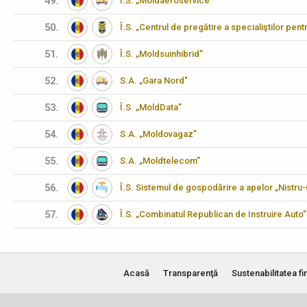
49.
Î.S. „Moldaeroservice”
50.
Î.S. „Centrul de pregătire a specialiştilor pen
51.
Î.S. „Moldsuinhibrid”
52.
S.A. „Gara Nord"
53.
Î.S. „MoldData”
54.
S.A. „Moldovagaz”
55.
S.A. „Moldtelecom”
56.
Î.S. Sistemul de gospodărire a apelor „Nistru
57.
Î.S. „Combinatul Republican de Instruire Auto”
Acasă
Transparenţă
Sustenabilitatea fi