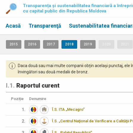
Transparența și sustenabilitatea financiară a întrepri
cu capital public din Republica Moldova
Acasă
Transparenţă
Sustenabilitatea financiar
2015
2016
2017
2018
2019
2020
2021
Daca două sau mai multe companii obțin același punctaj, ele î
i
învingători sau două medalii de bronz.
I.1.
Raportul curent
Poziție
Denumire
1.
Î.S. ITA „Mecagro”
2.
Î.S. „Centrul Naţional de Verificare a Calităţii
3.
Î.S. „Palatul Republicii”