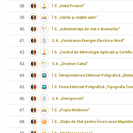
38.
Î.S. „Indal Proiect”
39.
Î.S. „Gările şi staţiile auto”
40.
Î.S. „Administraţia de stat a drumurilor”
41.
S.A. „Furnizarea Energiei Electrice Nord”
42.
Î.S. „Centrul de Metrologie Aplicată şi Certifi
43.
S.A. „Drumuri Cahul”
44.
Î.S. Întreprinderea Editorial-Poligrafică „Științ
45.
Î.S. Firma Editorial-Poligrafică „Tipografia Cen
46.
S.A. „Energocom”
47.
Î.S. „Poşta Moldovei”
48.
Î.S. „Staţia de Stat pentru Încercarea Maşinilo