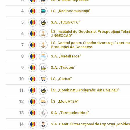
4.
Î.S. „Radiocomunicații”
5.
S.A. „Tutun-CTC”
Î.S. Institutul de Geodezie, Prospecţiuni Tehn
6.
„INGEOCAD”
Î.S. Centrul pentru Standardizarea şi Experimen
7.
Producţiei de Conserve
8.
S.A. „Metalferos”
9.
S.A. „Tracom”
10.
Î.S. „Cartuș”
11.
Î.S. „Combinatul Poligrafic din Chișinău”
12.
Î.S. „MoldATSA”
13.
S.A. „Termoelectrica”
14.
S.A. Centrul Internaţional de Expoziţii „Molde