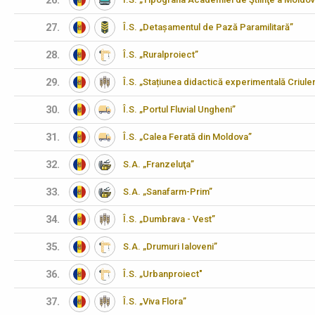
26.
27.
Î.S. „Detașamentul de Pază Paramilitară”
28.
Î.S. „Ruralproiect”
29.
Î.S. „Stațiunea didactică experimentală Criulen
30.
Î.S. „Portul Fluvial Ungheni”
31.
Î.S. „Calea Ferată din Moldova”
32.
S.A. „Franzeluţa”
33.
S.A. „Sanafarm-Prim”
34.
Î.S. „Dumbrava - Vest”
35.
S.A. „Drumuri Ialoveni”
36.
Î.S. „Urbanproiect"
37.
Î.S. „Viva Flora”