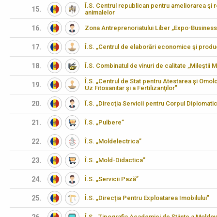
Î.S. Centrul republican pentru ameliorarea şi 
15.
animalelor
16.
Zona Antreprenoriatului Liber „Expo-Business
17.
Î.S. „Centrul de elaborări economice şi produ
18.
Î.S. Combinatul de vinuri de calitate „Mileştii M
Î.S. „Centrul de Stat pentru Atestarea şi Omo
19.
Uz Fitosanitar şi a Fertilizanţilor”
20.
Î.S. „Direcţia Servicii pentru Corpul Diplomati
21.
Î.S. „Pulbere”
22.
Î.S. „Moldelectrica”
23.
Î.S. „Mold-Didactica”
24.
Î.S. „Servicii Pază”
25.
Î.S. „Direcţia Pentru Exploatarea Imobilului”
Î.S. „Tipografia Academiei de Ştiinţe a Moldov