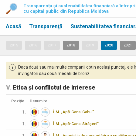
Transparența și sustenabilitatea financiară a întrepri
cu capital public din Republica Moldova
Acasă
Transparenţă
Sustenabilitatea financiar
2015
2016
2017
2018
2019
2020
2021
Daca două sau mai multe companii obțin același punctaj, ele î
i
învingători sau două medalii de bronz.
V.
Etica și conflictul de interese
Poziție
Denumire
1.
Î.M. „Apă-Canal Cahul”
1.
Î.M. „Apă-Canal Strășeni”
1.
Î.M. „Asociaţia de gospodărire a spaţiilor verz