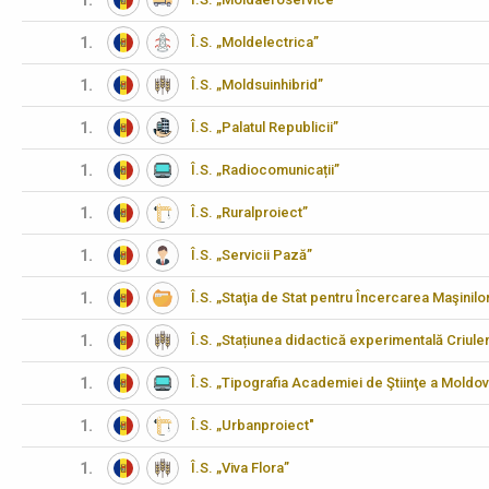
1.
1.
Î.S. „Moldelectrica”
1.
Î.S. „Moldsuinhibrid”
1.
Î.S. „Palatul Republicii”
1.
Î.S. „Radiocomunicații”
1.
Î.S. „Ruralproiect”
1.
Î.S. „Servicii Pază”
1.
Î.S. „Staţia de Stat pentru Încercarea Maşinilo
1.
Î.S. „Stațiunea didactică experimentală Criulen
1.
Î.S. „Tipografia Academiei de Ştiinţe a Moldov
1.
Î.S. „Urbanproiect"
1.
Î.S. „Viva Flora”