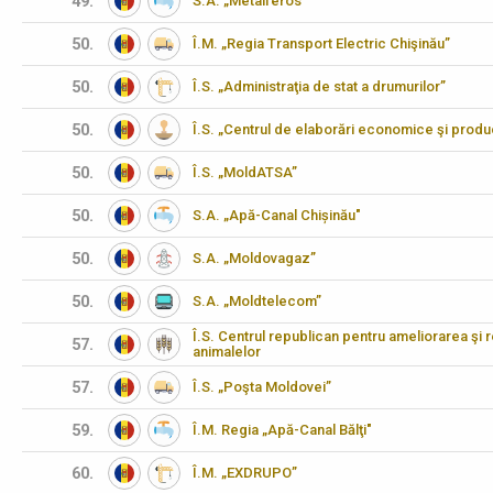
49.
S.A. „Metalferos”
50.
Î.M. „Regia Transport Electric Chişinău”
50.
Î.S. „Administraţia de stat a drumurilor”
50.
Î.S. „Centrul de elaborări economice şi produ
50.
Î.S. „MoldATSA”
50.
S.A. „Apă-Canal Chișinău"
50.
S.A. „Moldovagaz”
50.
S.A. „Moldtelecom”
Î.S. Centrul republican pentru ameliorarea şi 
57.
animalelor
57.
Î.S. „Poşta Moldovei”
59.
Î.M. Regia „Apă-Canal Bălţi"
60.
Î.M. „EXDRUPO”