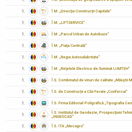
1.
Î.M. „Direcţia Construcţii Capitale”
1.
Î.M. „LIFTSERVICE”
1.
Î.M. „Parcul Urban de Autobuze”
1.
Î.M. „Piaţa Centrală”
1.
Î.M. „Regia Autosalubritate”
1.
Î.M. „Reţelele Electrice de Iluminat LUMTEH”
1.
Î.S. Combinatul de vinuri de calitate „Mileştii M
1.
Î.S. de Construcții a Căii Ferate „Confercai”
1.
Î.S. Firma Editorial-Poligrafică „Tipografia Cen
Î.S. Institutul de Geodezie, Prospecţiuni Tehn
1.
„INGEOCAD”
1.
Î.S. ITA „Mecagro”