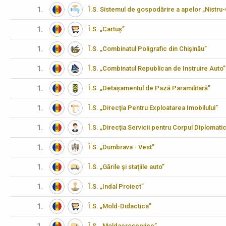
1.
Î.S. Sistemul de gospodărire a apelor „Nistru
1.
Î.S. „Cartuș”
1.
Î.S. „Combinatul Poligrafic din Chișinău”
1.
Î.S. „Combinatul Republican de Instruire Auto”
1.
Î.S. „Detașamentul de Pază Paramilitară”
1.
Î.S. „Direcţia Pentru Exploatarea Imobilului”
1.
Î.S. „Direcţia Servicii pentru Corpul Diplomati
1.
Î.S. „Dumbrava - Vest”
1.
Î.S. „Gările şi staţiile auto”
1.
Î.S. „Indal Proiect”
1.
Î.S. „Mold-Didactica”
Î.S. „Moldaeroservice”