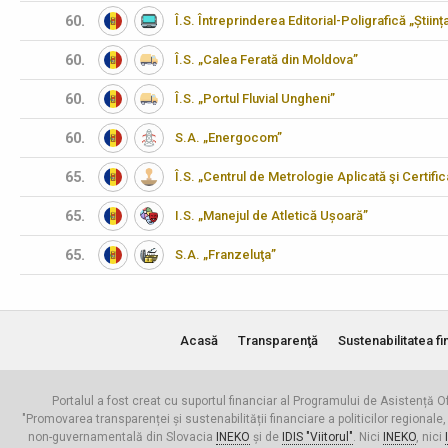
60.
Î.S. Întreprinderea Editorial-Poligrafică „Științ
60.
Î.S. „Calea Ferată din Moldova”
60.
Î.S. „Portul Fluvial Ungheni”
60.
S.A. „Energocom”
65.
Î.S. „Centrul de Metrologie Aplicată şi Certifi
65.
I.S. „Manejul de Atletică Ușoară”
65.
S.A. „Franzeluţa”
Acasă
Transparenţă
Sustenabilitatea fi
Portalul a fost creat cu suportul financiar al Programului de Asistență Of
"Promovarea transparenței și sustenabilității financiare a politicilor regionale,
non-guvernamentală din Slovacia
INEKO
și de
IDIS "Viitorul"
. Nici
INEKO
, nici