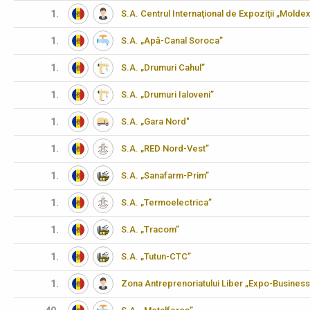
1.
S.A. Centrul Internaţional de Expoziţii „Molde
1.
S.A. „Apă-Canal Soroca”
1.
S.A. „Drumuri Cahul”
1.
S.A. „Drumuri Ialoveni”
1.
S.A. „Gara Nord"
1.
S.A. „RED Nord-Vest”
1.
S.A. „Sanafarm-Prim”
1.
S.A. „Termoelectrica”
1.
S.A. „Tracom”
1.
S.A. „Tutun-CTC”
1.
Zona Antreprenoriatului Liber „Expo-Business