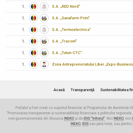
1.
S.A. „RED Nord”
1.
S.A. „Sanafarm-Prim”
1.
S.A. „Termoelectrica”
1.
S.A. „Tracom”
1.
S.A. „Tutun-CTC”
1.
Zona Antreprenoriatului Liber „Expo-Business
Acasă
Transparenţă
Sustenabilitatea fi
Portalul a fost creat cu suportul financiar al Programului de Asistență Of
"Promovarea transparenței și sustenabilității financiare a politicilor regionale,
non-guvernamentală din Slovacia
INEKO
și de
IDIS "Viitorul"
. Nici
INEKO
, nici
INEKO
,
IDIS
sau părți terțe, sau pentru 