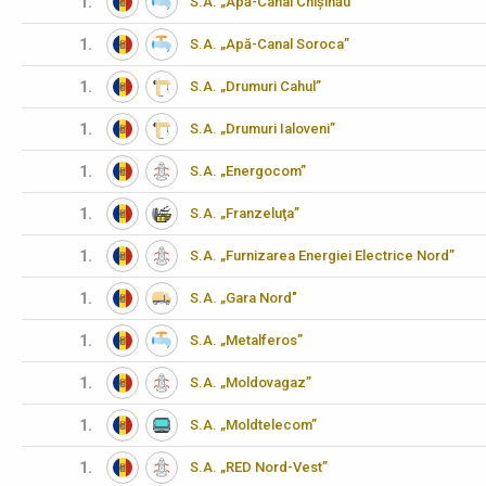
1.
S.A. „Apă-Canal Chișinău"
1.
S.A. „Apă-Canal Soroca”
1.
S.A. „Drumuri Cahul”
1.
S.A. „Drumuri Ialoveni”
1.
S.A. „Energocom”
1.
S.A. „Franzeluţa”
1.
S.A. „Furnizarea Energiei Electrice Nord”
1.
S.A. „Gara Nord"
1.
S.A. „Metalferos”
1.
S.A. „Moldovagaz”
1.
S.A. „Moldtelecom”
1.
S.A. „RED Nord-Vest”