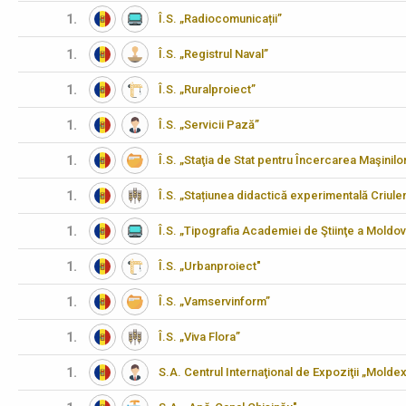
1.
Î.S. „Radiocomunicații”
1.
Î.S. „Registrul Naval”
1.
Î.S. „Ruralproiect”
1.
Î.S. „Servicii Pază”
1.
Î.S. „Staţia de Stat pentru Încercarea Maşinilo
1.
Î.S. „Stațiunea didactică experimentală Criulen
1.
Î.S. „Tipografia Academiei de Ştiinţe a Moldov
1.
Î.S. „Urbanproiect"
1.
Î.S. „Vamservinform”
1.
Î.S. „Viva Flora”
1.
S.A. Centrul Internaţional de Expoziţii „Molde