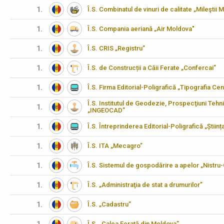
1.
Î.S. Combinatul de vinuri de calitate „Mileştii M
1.
Î.S. Compania aeriană „Air Moldova"
1.
Î.S. CRIS „Registru”
1.
Î.S. de Construcții a Căii Ferate „Confercai”
1.
Î.S. Firma Editorial-Poligrafică „Tipografia Cen
Î.S. Institutul de Geodezie, Prospecţiuni Tehn
1.
„INGEOCAD”
1.
Î.S. Întreprinderea Editorial-Poligrafică „Științ
1.
Î.S. ITA „Mecagro”
1.
Î.S. Sistemul de gospodărire a apelor „Nistru
1.
Î.S. „Administraţia de stat a drumurilor”
1.
Î.S. „Cadastru”
Î.S. „Calea Ferată din Moldova”