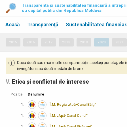
Transparența și sustenabilitatea financiară a întrepri
cu capital public din Republica Moldova
Acasă
Transparenţă
Sustenabilitatea financiar
2015
2016
2017
2018
2019
2020
2021
Daca două sau mai multe companii obțin același punctaj, ele î
i
învingători sau două medalii de bronz.
V.
Etica și conflictul de interese
Poziție
Denumire
1.
Î.M. Regia „Apă-Canal Bălţi"
1.
Î.M. „Apă-Canal Cahul”
1.
Î.M. „Apă-Canal Strășeni”