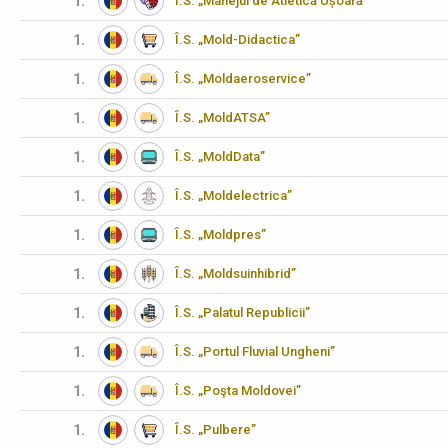
1.
I.S. „Manejul de Atletică Ușoară”
1.
Î.S. „Mold-Didactica”
1.
Î.S. „Moldaeroservice”
1.
Î.S. „MoldATSA”
1.
Î.S. „MoldData”
1.
Î.S. „Moldelectrica”
1.
Î.S. „Moldpres”
1.
Î.S. „Moldsuinhibrid”
1.
Î.S. „Palatul Republicii”
1.
Î.S. „Portul Fluvial Ungheni”
1.
Î.S. „Poşta Moldovei”
1.
Î.S. „Pulbere”