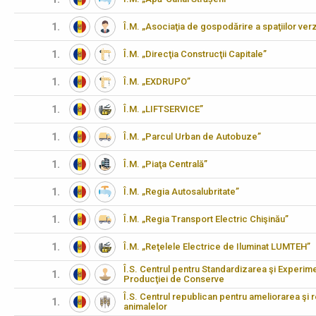
1.
Î.M. „Asociaţia de gospodărire a spaţiilor verz
1.
Î.M. „Direcţia Construcţii Capitale”
1.
Î.M. „EXDRUPO”
1.
Î.M. „LIFTSERVICE”
1.
Î.M. „Parcul Urban de Autobuze”
1.
Î.M. „Piaţa Centrală”
1.
Î.M. „Regia Autosalubritate”
1.
Î.M. „Regia Transport Electric Chişinău”
1.
Î.M. „Reţelele Electrice de Iluminat LUMTEH”
Î.S. Centrul pentru Standardizarea şi Experimen
1.
Producţiei de Conserve
Î.S. Centrul republican pentru ameliorarea şi 
1.
animalelor