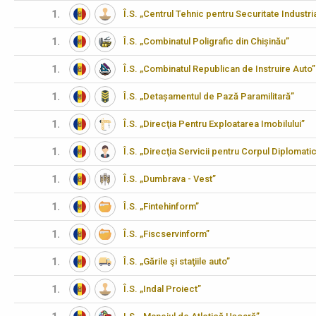
1.
Î.S. „Centrul Tehnic pentru Securitate Industria
1.
Î.S. „Combinatul Poligrafic din Chișinău”
1.
Î.S. „Combinatul Republican de Instruire Auto”
1.
Î.S. „Detașamentul de Pază Paramilitară”
1.
Î.S. „Direcţia Pentru Exploatarea Imobilului”
1.
Î.S. „Direcţia Servicii pentru Corpul Diplomati
1.
Î.S. „Dumbrava - Vest”
1.
Î.S. „Fintehinform”
1.
Î.S. „Fiscservinform”
1.
Î.S. „Gările şi staţiile auto”
1.
Î.S. „Indal Proiect”