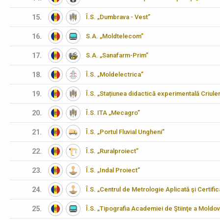
15.
Î.S. „Dumbrava - Vest”
16.
S.A. „Moldtelecom”
17.
S.A. „Sanafarm-Prim”
18.
Î.S. „Moldelectrica”
19.
Î.S. „Stațiunea didactică experimentală Criulen
20.
Î.S. ITA „Mecagro”
21.
Î.S. „Portul Fluvial Ungheni”
22.
Î.S. „Ruralproiect”
23.
Î.S. „Indal Proiect”
24.
Î.S. „Centrul de Metrologie Aplicată şi Certifi
25.
Î.S. „Tipografia Academiei de Ştiinţe a Moldov