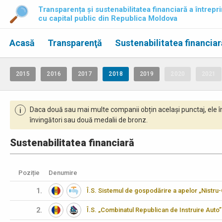
Transparența și sustenabilitatea financiară a întrepri
cu capital public din Republica Moldova
Acasă
Transparenţă
Sustenabilitatea financiar
2015
2016
2017
2018
2019
2020
2021
Daca două sau mai multe companii obțin același punctaj, ele î
i
învingători sau două medalii de bronz.
Sustenabilitatea financiară
Poziție
Denumire
1.
Î.S. Sistemul de gospodărire a apelor „Nistru
2.
Î.S. „Combinatul Republican de Instruire Auto”