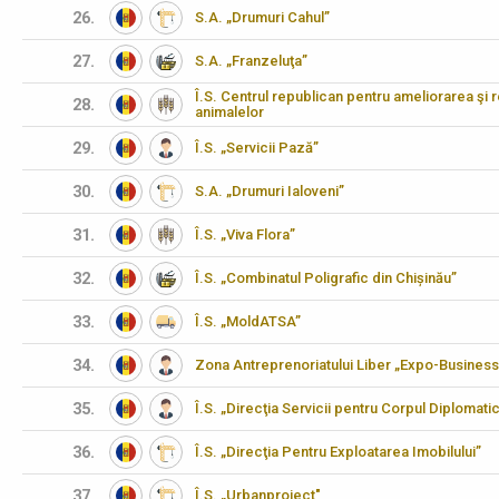
26.
S.A. „Drumuri Cahul”
27.
S.A. „Franzeluţa”
Î.S. Centrul republican pentru ameliorarea şi 
28.
animalelor
29.
Î.S. „Servicii Pază”
30.
S.A. „Drumuri Ialoveni”
31.
Î.S. „Viva Flora”
32.
Î.S. „Combinatul Poligrafic din Chișinău”
33.
Î.S. „MoldATSA”
34.
Zona Antreprenoriatului Liber „Expo-Business
35.
Î.S. „Direcţia Servicii pentru Corpul Diplomati
36.
Î.S. „Direcţia Pentru Exploatarea Imobilului”
37.
Î.S. „Urbanproiect"