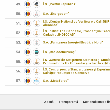
49.
Î.S. „Palatul Republicii”
50.
S.A. „Energocom”
Î.S. „Centrul Naţional de Verificare a Calităţii 
51.
Alcoolice”
Î.S. Institutul de Geodezie, Prospecţiuni Tehn
52.
Cadastru „INGEOCAD”
53.
S.A. „Furnizarea Energiei Electrice Nord”
54.
Î.S. „Radiocomunicații”
Î.S. „Centrul de Stat pentru Atestarea şi Omo
55.
Produselor de Uz Fitosanitar şi a Fertilizanţilo
Î.S. Centrul pentru Standardizarea şi Experim
56.
Calităţii Producţiei de Conserve
57.
S.A. „Metalferos”
Acasă
Transparenţă
Sustenabilitatea fi