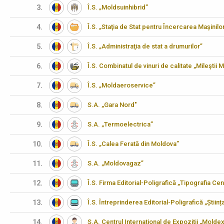
3.
Î.S. „Moldsuinhibrid”
4.
Î.S. „Staţia de Stat pentru Încercarea Maşinilo
5.
Î.S. „Administraţia de stat a drumurilor”
6.
Î.S. Combinatul de vinuri de calitate „Mileştii M
7.
Î.S. „Moldaeroservice”
8.
S.A. „Gara Nord"
9.
S.A. „Termoelectrica”
10.
Î.S. „Calea Ferată din Moldova”
11.
S.A. „Moldovagaz”
12.
Î.S. Firma Editorial-Poligrafică „Tipografia Cen
13.
Î.S. Întreprinderea Editorial-Poligrafică „Științ
14.
S.A. Centrul Internaţional de Expoziţii „Molde