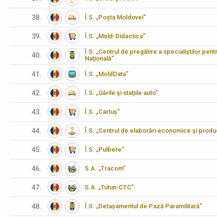
38.
Î.S. „Poşta Moldovei”
39.
Î.S. „Mold-Didactica”
Î.S. „Centrul de pregătire a specialiştilor pen
40.
Naţională”
41.
Î.S. „MoldData”
42.
Î.S. „Gările şi staţiile auto”
43.
Î.S. „Cartuș”
44.
Î.S. „Centrul de elaborări economice şi produ
45.
Î.S. „Pulbere”
46.
S.A. „Tracom”
47.
S.A. „Tutun-CTC”
48.
Î.S. „Detașamentul de Pază Paramilitară”