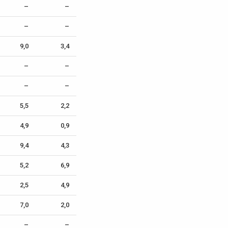
–
–
–
–
9,0
3,4
–
–
–
–
5,5
2,2
4,9
0,9
9,4
4,3
5,2
6,9
2,5
4,9
7,0
2,0
–
–