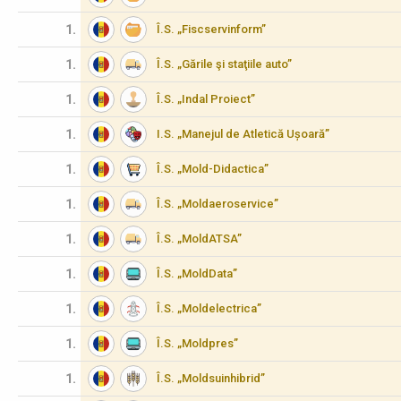
1.
Î.S. „Fiscservinform”
1.
Î.S. „Gările şi staţiile auto”
1.
Î.S. „Indal Proiect”
1.
I.S. „Manejul de Atletică Ușoară”
1.
Î.S. „Mold-Didactica”
1.
Î.S. „Moldaeroservice”
1.
Î.S. „MoldATSA”
1.
Î.S. „MoldData”
1.
Î.S. „Moldelectrica”
1.
Î.S. „Moldpres”
1.
Î.S. „Moldsuinhibrid”