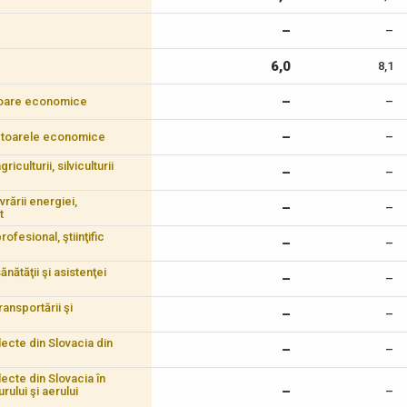
–
–
6,0
8,1
–
ectoare economice
–
–
sectoarele economice
–
iculturii, silviculturii
–
–
vrării energiei,
–
–
t
ofesional, ştiinţific
–
–
nătăţii şi asistenţei
–
–
ransportării şi
–
–
electe din Slovacia din
–
–
lecte din Slovacia în
–
rului şi aerului
–