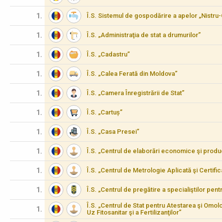
1.
Î.S. Sistemul de gospodărire a apelor „Nistru
1.
Î.S. „Administraţia de stat a drumurilor”
1.
Î.S. „Cadastru”
1.
Î.S. „Calea Ferată din Moldova”
1.
Î.S. „Camera Înregistrării de Stat”
1.
Î.S. „Cartuș”
1.
Î.S. „Casa Presei”
1.
Î.S. „Centrul de elaborări economice şi produ
1.
Î.S. „Centrul de Metrologie Aplicată şi Certifi
1.
Î.S. „Centrul de pregătire a specialiştilor pen
Î.S. „Centrul de Stat pentru Atestarea şi Omo
1.
Uz Fitosanitar şi a Fertilizanţilor”