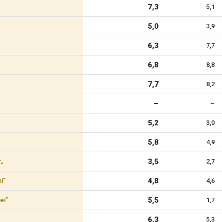
7,3
5,1
5,0
3,9
6,3
7,7
6,8
8,8
7,7
8,2
–
–
5,2
3,0
5,8
4,9
3,5
r„
2,7
4,8
i”
4,6
5,5
ei”
1,7
6,3
5,3