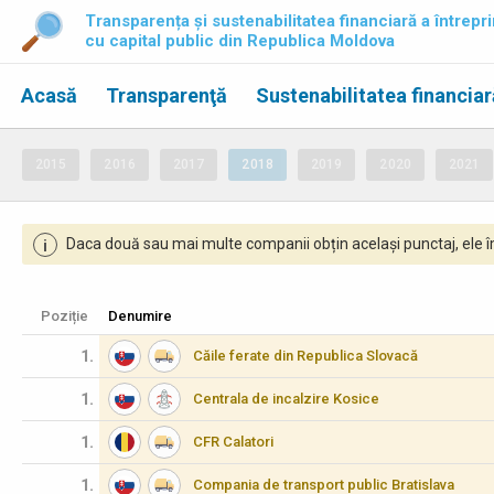
Transparența și sustenabilitatea financiară a întrepri
cu capital public din Republica Moldova
Acasă
Transparenţă
Sustenabilitatea financiar
2015
2016
2017
2018
2019
2020
2021
Daca două sau mai multe companii obțin același punctaj, ele îm
i
Poziție
Denumire
1.
Căile ferate din Republica Slovacă
1.
Centrala de incalzire Kosice
1.
CFR Calatori
1.
Compania de transport public Bratislava