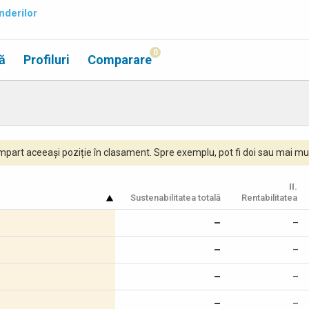
nderilor
0
ă
Profiluri
Comparare
part aceeași poziție în clasament. Spre exemplu, pot fi doi sau mai mul
II.
Sustenabilitatea totală
Rentabilitatea
–
–
–
–
–
–
–
–