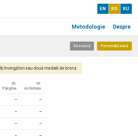
EN
RO
RU
Metodologie
Despre
Descarcă
Personalizează
ți învingători sau două medalii de bronz.
III.
IV.
Pârghie
Activitate
–
–
–
–
–
–
–
–