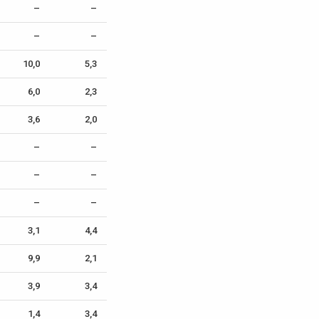
–
–
–
–
10,0
5,3
6,0
2,3
3,6
2,0
–
–
–
–
–
–
3,1
4,4
9,9
2,1
3,9
3,4
1,4
3,4