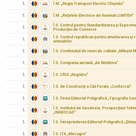
1.
Î.M. „Regia Transport Electric Chişinău”
1.
Î.M. „Reţelele Electrice de Iluminat LUMTEH”
Î.S. Centrul pentru Standardizarea şi Experimen
1.
Producţiei de Conserve
Î.S. Centrul republican pentru ameliorarea şi 
1.
animalelor
1.
Î.S. Combinatul de vinuri de calitate „Mileştii M
1.
Î.S. Compania aeriană „Air Moldova"
1.
Î.S. CRIS „Registru”
1.
Î.S. de Construcții a Căii Ferate „Confercai”
1.
Î.S. Firma Editorial-Poligrafică „Tipografia Cen
Î.S. Institutul de Geodezie, Prospecţiuni Tehn
1.
„INGEOCAD”
1.
Î.S. Întreprinderea Editorial-Poligrafică „Științ
1.
Î.S. ITA „Mecagro”