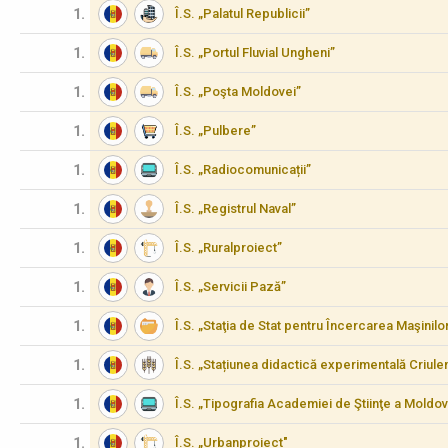
1.
Î.S. „Palatul Republicii”
1.
Î.S. „Portul Fluvial Ungheni”
1.
Î.S. „Poşta Moldovei”
1.
Î.S. „Pulbere”
1.
Î.S. „Radiocomunicații”
1.
Î.S. „Registrul Naval”
1.
Î.S. „Ruralproiect”
1.
Î.S. „Servicii Pază”
1.
Î.S. „Staţia de Stat pentru Încercarea Maşinilo
1.
Î.S. „Stațiunea didactică experimentală Criulen
1.
Î.S. „Tipografia Academiei de Ştiinţe a Moldov
1.
Î.S. „Urbanproiect"