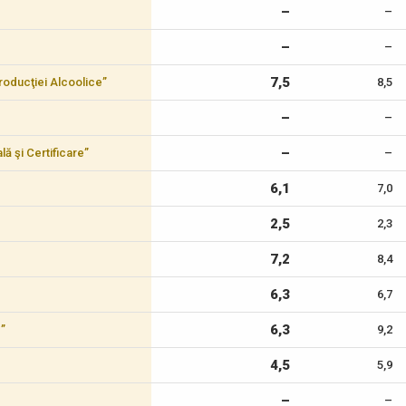
–
–
–
–
7,5
 Producţiei Alcoolice”
8,5
–
–
–
lă şi Certificare”
–
6,1
7,0
2,5
2,3
7,2
8,4
6,3
6,7
6,3
c”
9,2
4,5
5,9
–
–