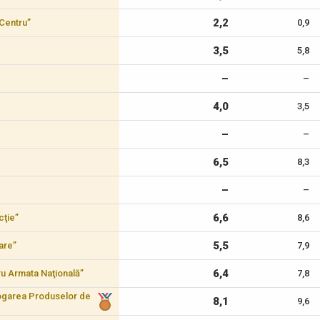
2,2
-Centru”
0,9
3,5
5,8
–
–
4,0
3,5
–
–
6,5
8,3
–
–
6,6
cţie”
8,6
5,5
care”
7,9
6,4
tru Armata Naţională”
7,8
logarea Produselor de
8,1
9,6