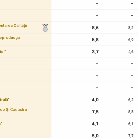
–
–
–
–
tarea Calităţii
8,6
8,2
reproducţia
5,8
6,9
3,7
ici”
4,6
–
–
–
–
–
–
4,0
trală"
6,2
ice Şi Cadastru
7,5
8,8
4,1
a"
6,1
5,0
7,7