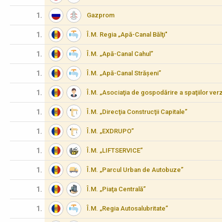
1.
Gazprom
1.
Î.M. Regia „Apă-Canal Bălţi"
1.
Î.M. „Apă-Canal Cahul”
1.
Î.M. „Apă-Canal Strășeni”
1.
Î.M. „Asociaţia de gospodărire a spaţiilor verz
1.
Î.M. „Direcţia Construcţii Capitale”
1.
Î.M. „EXDRUPO”
1.
Î.M. „LIFTSERVICE”
1.
Î.M. „Parcul Urban de Autobuze”
1.
Î.M. „Piaţa Centrală”
1.
Î.M. „Regia Autosalubritate”