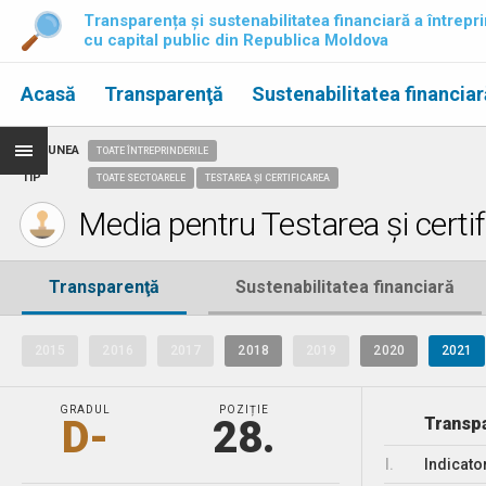
Transparența și sustenabilitatea financiară a întrepri
cu capital public din Republica Moldova
Acasă
Transparenţă
Sustenabilitatea financiar
REGIUNEA
TOATE ÎNTREPRINDERILE
TIP
TOATE SECTOARELE
TESTAREA ȘI CERTIFICAREA
Media pentru Testarea și certif
Transparenţă
Sustenabilitatea financiară
2015
2016
2017
2018
2019
2020
2021
GRADUL
POZIȚIE
D-
28.
Transpa
I.
Indicato