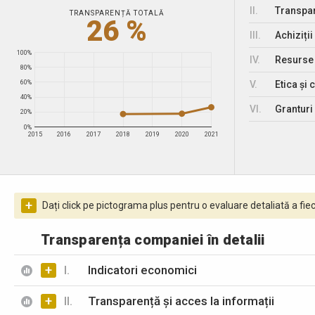
II.
Transpar
TRANSPARENȚĂ TOTALĂ
26 %
III.
Achiziții
100%
IV.
Resurse
80%
V.
Etica și 
60%
40%
VI.
Granturi 
20%
0%
2015
2016
2017
2018
2019
2020
2021
+
Dați click pe pictograma plus pentru o evaluare detaliată a fiec
Transparența companiei în detalii
+
I.
Indicatori economici
+
II.
Transparență și acces la informații