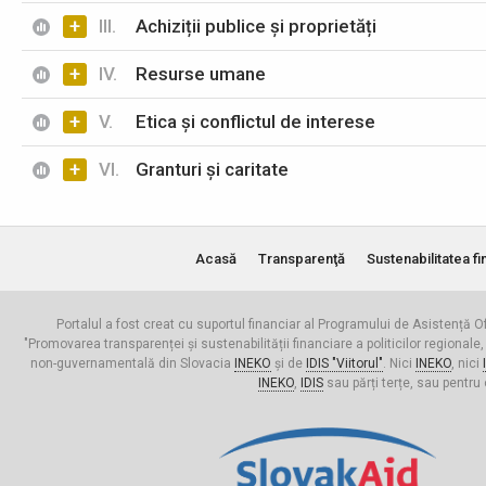
+
III.
Achiziții publice și proprietăți
+
IV.
Resurse umane
+
V.
Etica și conflictul de interese
+
VI.
Granturi și caritate
Acasă
Transparenţă
Sustenabilitatea fi
Portalul a fost creat cu suportul financiar al Programului de Asistență Of
"Promovarea transparenței și sustenabilității financiare a politicilor regionale,
non-guvernamentală din Slovacia
INEKO
și de
IDIS "Viitorul"
. Nici
INEKO
, nici
INEKO
,
IDIS
sau părți terțe, sau pentru 