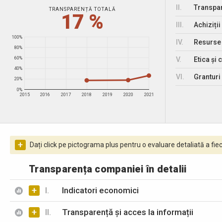
II.
Transpar
TRANSPARENȚĂ TOTALĂ
17 %
III.
Achiziții
100%
IV.
Resurse
80%
V.
Etica și 
60%
40%
VI.
Granturi 
20%
0%
2015
2016
2017
2018
2019
2020
2021
+
Dați click pe pictograma plus pentru o evaluare detaliată a fiec
Transparența companiei în detalii
+
I.
Indicatori economici
+
II.
Transparență și acces la informații