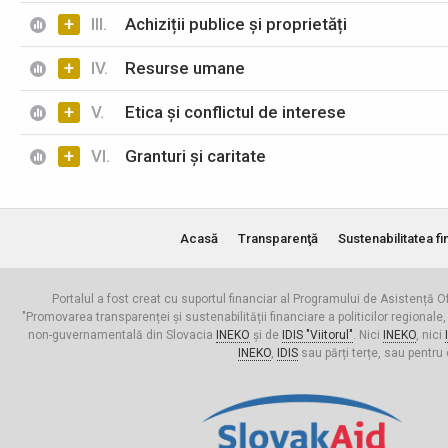
+
III.
Achiziții publice și proprietăți
+
IV.
Resurse umane
+
V.
Etica și conflictul de interese
+
VI.
Granturi și caritate
Acasă
Transparenţă
Sustenabilitatea fi
Portalul a fost creat cu suportul financiar al Programului de Asistență Of
"Promovarea transparenței și sustenabilității financiare a politicilor regionale,
non-guvernamentală din Slovacia
INEKO
și de
IDIS "Viitorul"
. Nici
INEKO
, nici
INEKO
,
IDIS
sau părți terțe, sau pentru 