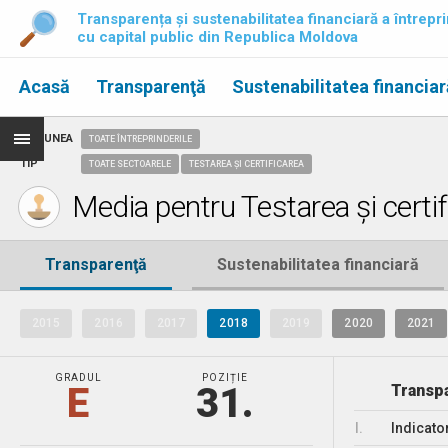
Transparența și sustenabilitatea financiară a întrepri
cu capital public din Republica Moldova
Acasă
Transparenţă
Sustenabilitatea financiar
REGIUNEA
TOATE ÎNTREPRINDERILE
TIP
TOATE SECTOARELE
TESTAREA ȘI CERTIFICAREA
Media pentru Testarea și certif
Transparenţă
Sustenabilitatea financiară
2015
2016
2017
2018
2019
2020
2021
GRADUL
POZIȚIE
E
31.
Transpa
I.
Indicato