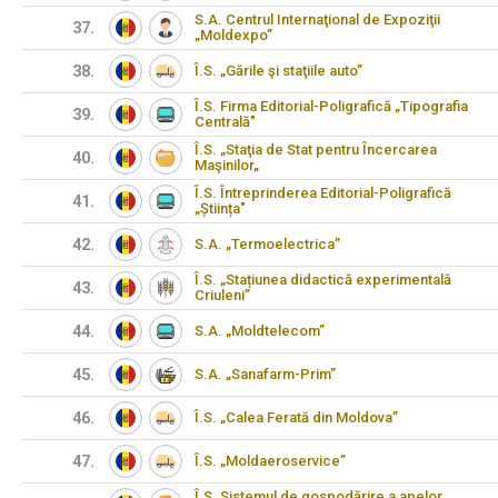
S.A. Centrul Internaţional de Expoziţii
37.
„Moldexpo”
38.
Î.S. „Gările şi staţiile auto”
Î.S. Firma Editorial-Poligrafică „Tipografia
39.
Centrală"
Î.S. „Staţia de Stat pentru Încercarea
40.
Maşinilor„
Î.S. Întreprinderea Editorial-Poligrafică
41.
„Știința"
42.
S.A. „Termoelectrica”
Î.S. „Stațiunea didactică experimentală
43.
Criuleni”
44.
S.A. „Moldtelecom”
45.
S.A. „Sanafarm-Prim”
46.
Î.S. „Calea Ferată din Moldova”
47.
Î.S. „Moldaeroservice”
Î.S. Sistemul de gospodărire a apelor