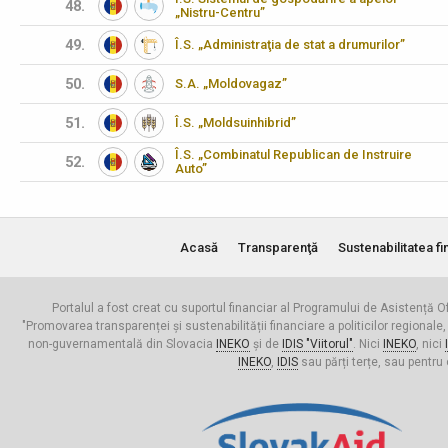
48.
„Nistru-Centru”
49.
Î.S. „Administraţia de stat a drumurilor”
50.
S.A. „Moldovagaz”
51.
Î.S. „Moldsuinhibrid”
Î.S. „Combinatul Republican de Instruire
52.
Auto”
Acasă
Transparenţă
Sustenabilitatea fi
Portalul a fost creat cu suportul financiar al Programului de Asistență Of
"Promovarea transparenței și sustenabilității financiare a politicilor regionale,
non-guvernamentală din Slovacia
INEKO
și de
IDIS "Viitorul"
. Nici
INEKO
, nici
INEKO
,
IDIS
sau părți terțe, sau pentru 