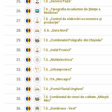
25.
Î.S. „Servicii Pază”
Î.S. „Tipografia Academiei de Ştiinţe a
26.
Moldovei”
Î.S. „Centrul de elaborări economice şi
27.
producţie”
28.
S.A. „Gara Nord"
29.
Î.S. „Combinatul Poligrafic din Chișinău”
30.
Î.S. „Indal Proiect”
31.
Î.S. „Moldelectrica”
32.
Î.S. „Urbanproiect"
33.
Î.S. ITA „Mecagro”
34.
Î.S. „Portul Fluvial Ungheni”
Î.S. Combinatul de vinuri de calitate „Mileştii
35.
Mici”
36.
Î.S. „Dumbrava - Vest”