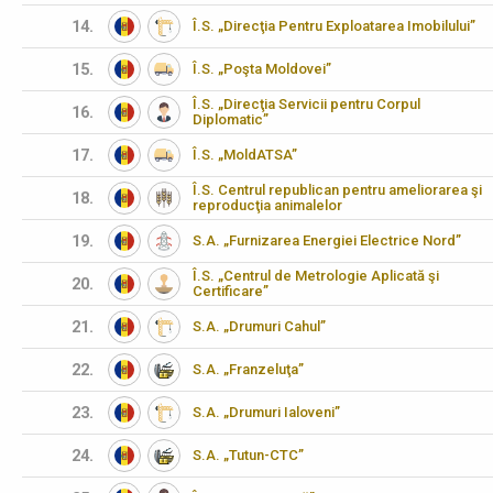
14.
Î.S. „Direcţia Pentru Exploatarea Imobilului”
15.
Î.S. „Poşta Moldovei”
Î.S. „Direcţia Servicii pentru Corpul
16.
Diplomatic”
17.
Î.S. „MoldATSA”
Î.S. Centrul republican pentru ameliorarea şi
18.
reproducţia animalelor
19.
S.A. „Furnizarea Energiei Electrice Nord”
Î.S. „Centrul de Metrologie Aplicată şi
20.
Certificare”
21.
S.A. „Drumuri Cahul”
22.
S.A. „Franzeluţa”
23.
S.A. „Drumuri Ialoveni”
24.
S.A. „Tutun-CTC”