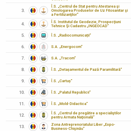
Î.S. „Centrul de Stat pentru Atestarea şi
3.
Omologarea Produselor de Uz Fitosanitar şi
a Fertilizanţilor”
Î.S. Institutul de Geodezie, Prospecţiuni
4.
Tehnice Şi Cadastru „INGEOCAD”
5.
Î.S. „Radiocomunicații”
6.
S.A. „Energocom”
7.
S.A. „Tracom”
8.
Î.S. „Detașamentul de Pază Paramilitară”
9.
Î.S. „Cartuș”
10.
Î.S. „Palatul Republicii”
11.
Î.S. „Mold-Didactica”
Î.S. „Centrul de pregătire a specialiştilor
12.
pentru Armata Naţională”
Zona Antreprenoriatului Liber „Expo-
13.
Business-Chişinău”