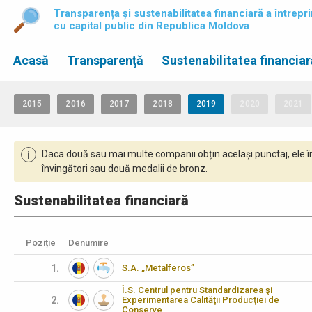
Transparența și sustenabilitatea financiară a întrepri
cu capital public din Republica Moldova
Acasă
Transparenţă
Sustenabilitatea financiar
2015
2016
2017
2018
2019
2020
2021
Daca două sau mai multe companii obțin același punctaj, ele î
i
învingători sau două medalii de bronz.
Sustenabilitatea financiară
Poziție
Denumire
1.
S.A. „Metalferos”
Î.S. Centrul pentru Standardizarea şi
2.
Experimentarea Calităţii Producţiei de
Conserve