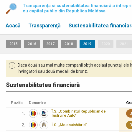
Transparența și sustenabilitatea financiară a întrepri
cu capital public din Republica Moldova
Acasă
Transparenţă
Sustenabilitatea financiar
2015
2016
2017
2018
2019
2020
2021
Daca două sau mai multe companii obțin același punctaj, ele î
i
învingători sau două medalii de bronz.
Sustenabilitatea financiară
Poziție
Denumire
Gra
Î.S. „Combinatul Republican de
1.
D
Instruire Auto”
2.
Î.S. „Moldsuinhibrid”
D