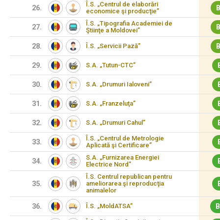
Î.S. „Centrul de elaborări
26.
B
economice şi producţie”
Î.S. „Tipografia Academiei de
27.
B
Ştiinţe a Moldovei”
28.
Î.S. „Servicii Pază”
B
29.
S.A. „Tutun-CTC”
30.
S.A. „Drumuri Ialoveni”
31.
S.A. „Franzeluţa”
32.
S.A. „Drumuri Cahul”
Î.S. „Centrul de Metrologie
33.
Aplicată şi Certificare”
S.A. „Furnizarea Energiei
34.
Electrice Nord”
Î.S. Centrul republican pentru
35.
ameliorarea şi reproducţia
animalelor
36.
Î.S. „MoldATSA”
B