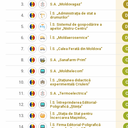
3.
S.A. „Moldovagaz”
Î.S. „Administraţia de stat a
4.
D
drumurilor”
Î.S. Sistemul de gospodărire a
5.
D
apelor „Nistru-Centru”
6.
Î.S. „Moldaeroservice”
D
7.
Î.S. „Calea Ferată din Moldova”
C
8.
S.A. „Sanafarm-Prim”
C
9.
S.A. „Moldtelecom”
C
Î.S. „Stațiunea didactică
10.
C
experimentală Criuleni”
11.
S.A. „Termoelectrica”
C
Î.S. Întreprinderea Editorial-
12.
C
Poligrafică „Știința"
Î.S. „Staţia de Stat pentru
13.
Încercarea Maşinilor„
Î.S. Firma Editorial-Poligrafică
14.