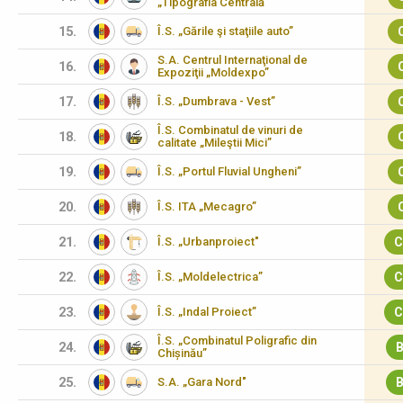
„Tipografia Centrală"
15.
Î.S. „Gările şi staţiile auto”
S.A. Centrul Internaţional de
16.
Expoziţii „Moldexpo”
17.
Î.S. „Dumbrava - Vest”
Î.S. Combinatul de vinuri de
18.
calitate „Mileştii Mici”
19.
Î.S. „Portul Fluvial Ungheni”
20.
Î.S. ITA „Mecagro”
21.
Î.S. „Urbanproiect"
C
22.
Î.S. „Moldelectrica”
C
23.
Î.S. „Indal Proiect”
C
Î.S. „Combinatul Poligrafic din
24.
B
Chișinău”
25.
S.A. „Gara Nord"
B