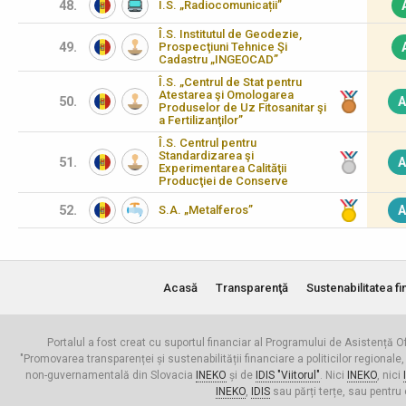
48.
Î.S. „Radiocomunicații”
Î.S. Institutul de Geodezie,
49.
Prospecţiuni Tehnice Şi
Cadastru „INGEOCAD”
Î.S. „Centrul de Stat pentru
Atestarea şi Omologarea
50.
A
Produselor de Uz Fitosanitar şi
a Fertilizanţilor”
Î.S. Centrul pentru
Standardizarea şi
51.
A
Experimentarea Calităţii
Producţiei de Conserve
52.
S.A. „Metalferos”
A
Acasă
Transparenţă
Sustenabilitatea fi
Portalul a fost creat cu suportul financiar al Programului de Asistență Of
"Promovarea transparenței și sustenabilității financiare a politicilor regionale,
non-guvernamentală din Slovacia
INEKO
și de
IDIS "Viitorul"
. Nici
INEKO
, nici
INEKO
,
IDIS
sau părți terțe, sau pentru 