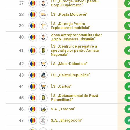
Î.S. „Direcţia Servicii pentru
37.
B
Corpul Diplomatic”
38.
Î.S. „Poşta Moldovei”
B
Î.S. „Direcţia Pentru
39.
B
Exploatarea Imobilului”
Zona Antreprenoriatului Liber
40.
B
„Expo-Business-Chişinău”
Î.S. „Centrul de pregătire a
41.
specialiştilor pentru Armata
B
Naţională”
42.
Î.S. „Mold-Didactica”
B
43.
Î.S. „Palatul Republicii”
B
44.
Î.S. „Cartuș”
A
Î.S. „Detașamentul de Pază
45.
A
Paramilitară”
46.
S.A. „Tracom”
A
47.
S.A. „Energocom”
A