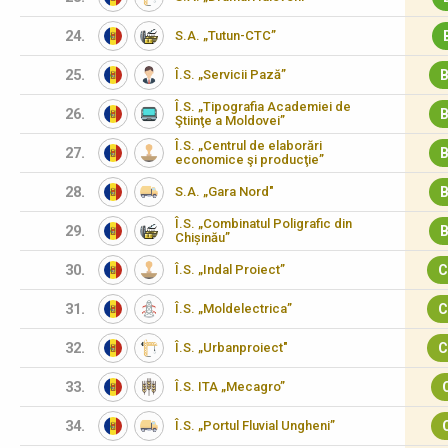
24.
S.A. „Tutun-CTC”
25.
Î.S. „Servicii Pază”
B
Î.S. „Tipografia Academiei de
26.
B
Ştiinţe a Moldovei”
Î.S. „Centrul de elaborări
27.
B
economice şi producţie”
28.
S.A. „Gara Nord"
B
Î.S. „Combinatul Poligrafic din
29.
B
Chișinău”
30.
Î.S. „Indal Proiect”
C
31.
Î.S. „Moldelectrica”
C
32.
Î.S. „Urbanproiect"
C
33.
Î.S. ITA „Mecagro”
34.
Î.S. „Portul Fluvial Ungheni”