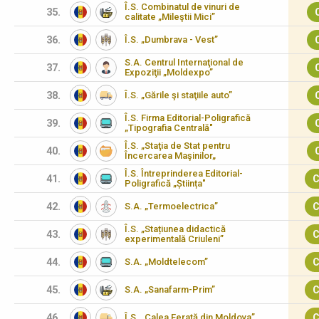
Î.S. Combinatul de vinuri de
35.
calitate „Mileştii Mici”
36.
Î.S. „Dumbrava - Vest”
S.A. Centrul Internaţional de
37.
Expoziţii „Moldexpo”
38.
Î.S. „Gările şi staţiile auto”
Î.S. Firma Editorial-Poligrafică
39.
„Tipografia Centrală"
Î.S. „Staţia de Stat pentru
40.
Încercarea Maşinilor„
Î.S. Întreprinderea Editorial-
41.
C
Poligrafică „Știința"
42.
S.A. „Termoelectrica”
C
Î.S. „Stațiunea didactică
43.
C
experimentală Criuleni”
44.
S.A. „Moldtelecom”
C
45.
S.A. „Sanafarm-Prim”
C
46.
Î.S. „Calea Ferată din Moldova”
C