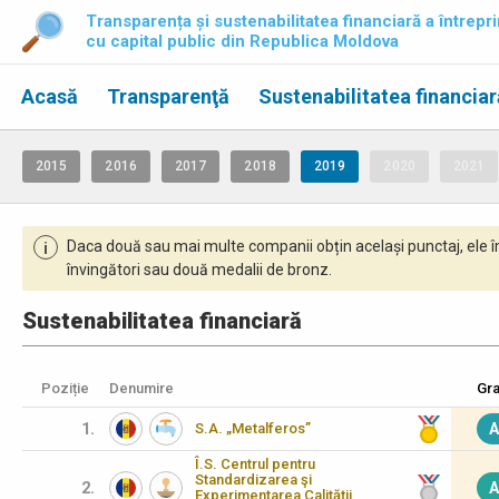
Transparența și sustenabilitatea financiară a întrepri
cu capital public din Republica Moldova
Acasă
Transparenţă
Sustenabilitatea financiar
2015
2016
2017
2018
2019
2020
2021
Daca două sau mai multe companii obțin același punctaj, ele î
i
învingători sau două medalii de bronz.
Sustenabilitatea financiară
Poziție
Denumire
Gra
1.
S.A. „Metalferos”
A
Î.S. Centrul pentru
Standardizarea şi
2.
A
Experimentarea Calităţii