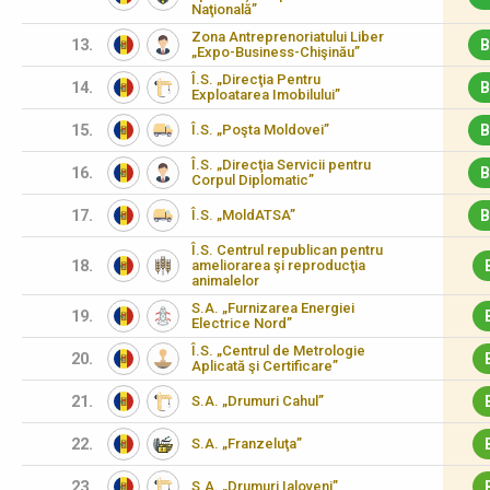
Naţională”
Zona Antreprenoriatului Liber
13.
B
„Expo-Business-Chişinău”
Î.S. „Direcţia Pentru
14.
B
Exploatarea Imobilului”
15.
Î.S. „Poşta Moldovei”
B
Î.S. „Direcţia Servicii pentru
16.
B
Corpul Diplomatic”
17.
Î.S. „MoldATSA”
B
Î.S. Centrul republican pentru
18.
ameliorarea şi reproducţia
animalelor
S.A. „Furnizarea Energiei
19.
Electrice Nord”
Î.S. „Centrul de Metrologie
20.
Aplicată şi Certificare”
21.
S.A. „Drumuri Cahul”
22.
S.A. „Franzeluţa”
23.
S.A. „Drumuri Ialoveni”