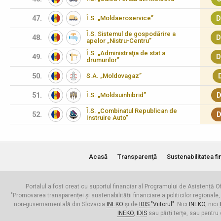
47.
Î.S. „Moldaeroservice”
D
Î.S. Sistemul de gospodărire a
48.
D
apelor „Nistru-Centru”
Î.S. „Administraţia de stat a
49.
D
drumurilor”
50.
S.A. „Moldovagaz”
51.
Î.S. „Moldsuinhibrid”
D
Î.S. „Combinatul Republican de
52.
D
Instruire Auto”
Acasă
Transparenţă
Sustenabilitatea fi
Portalul a fost creat cu suportul financiar al Programului de Asistență Of
"Promovarea transparenței și sustenabilității financiare a politicilor regionale,
non-guvernamentală din Slovacia
INEKO
și de
IDIS "Viitorul"
. Nici
INEKO
, nici
INEKO
,
IDIS
sau părți terțe, sau pentru 