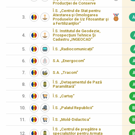
Producţiei de Conserve
Î.S. „Centrul de Stat pentru
Atestarea şi Omologarea
3.
A
Produselor de Uz Fitosanitar şi
a Fertilizanţilor”
Î.S. Institutul de Geodezie,
4.
Prospecţiuni Tehnice Şi
Cadastru „INGEOCAD”
5.
Î.S. „Radiocomunicații”
6.
S.A. „Energocom”
A
7.
S.A. „Tracom”
A
Î.S. „Detașamentul de Pază
8.
A
Paramilitară”
9.
Î.S. „Cartuș”
A
10.
Î.S. „Palatul Republicii”
B
11.
Î.S. „Mold-Didactica”
B
Î.S. „Centrul de pregătire a
12.
specialiştilor pentru Armata
B