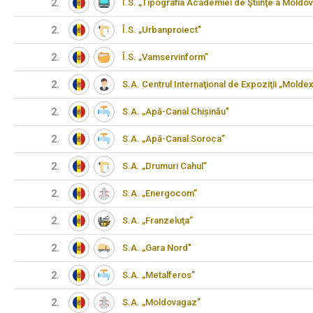
2.
Î.S. „Tipografia Academiei de Ştiinţe a Moldov
2.
Î.S. „Urbanproiect"
2.
Î.S. „Vamservinform”
2.
S.A. Centrul Internaţional de Expoziţii „Molde
2.
S.A. „Apă-Canal Chișinău"
2.
S.A. „Apă-Canal Soroca”
2.
S.A. „Drumuri Cahul”
2.
S.A. „Energocom”
2.
S.A. „Franzeluţa”
2.
S.A. „Gara Nord"
2.
S.A. „Metalferos”
2.
S.A. „Moldovagaz”