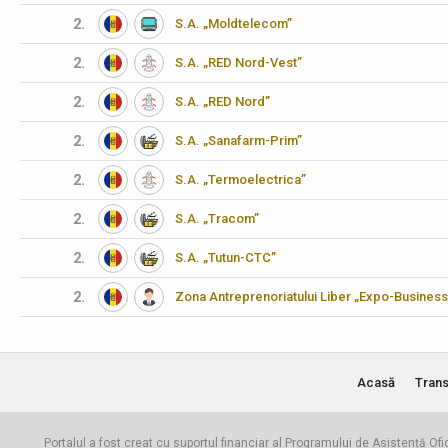
2.
S.A. „Moldtelecom”
2.
S.A. „RED Nord-Vest”
2.
S.A. „RED Nord”
2.
S.A. „Sanafarm-Prim”
2.
S.A. „Termoelectrica”
2.
S.A. „Tracom”
2.
S.A. „Tutun-CTC”
2.
Zona Antreprenoriatului Liber „Expo-Business
Acasă
Trans
Portalul a fost creat cu suportul financiar al Programului de Asistență Ofi