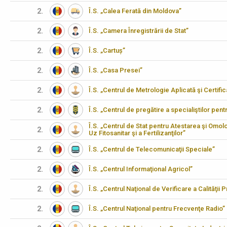
2.
Î.S. „Calea Ferată din Moldova”
2.
Î.S. „Camera Înregistrării de Stat”
2.
Î.S. „Cartuș”
2.
Î.S. „Casa Presei”
2.
Î.S. „Centrul de Metrologie Aplicată şi Certifi
2.
Î.S. „Centrul de pregătire a specialiştilor pen
Î.S. „Centrul de Stat pentru Atestarea şi Omo
2.
Uz Fitosanitar şi a Fertilizanţilor”
2.
Î.S. „Centrul de Telecomunicaţii Speciale”
2.
Î.S. „Centrul Informaţional Agricol”
2.
Î.S. „Centrul Naţional de Verificare a Calităţii
2.
Î.S. „Centrul Naţional pentru Frecvenţe Radio”