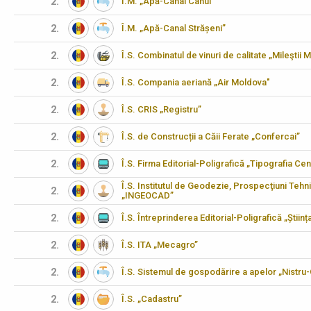
2.
Î.M. „Apă-Canal Cahul”
2.
Î.M. „Apă-Canal Strășeni”
2.
Î.S. Combinatul de vinuri de calitate „Mileştii M
2.
Î.S. Compania aeriană „Air Moldova"
2.
Î.S. CRIS „Registru”
2.
Î.S. de Construcții a Căii Ferate „Confercai”
2.
Î.S. Firma Editorial-Poligrafică „Tipografia Cen
Î.S. Institutul de Geodezie, Prospecţiuni Tehn
2.
„INGEOCAD”
2.
Î.S. Întreprinderea Editorial-Poligrafică „Științ
2.
Î.S. ITA „Mecagro”
2.
Î.S. Sistemul de gospodărire a apelor „Nistru
2.
Î.S. „Cadastru”