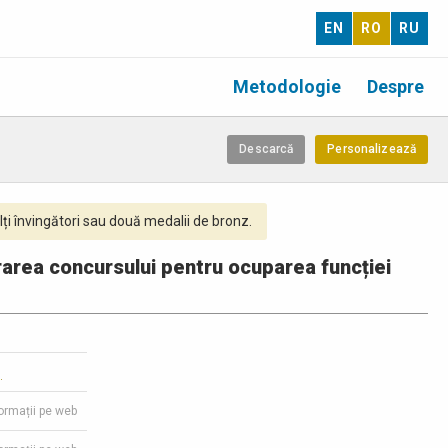
EN
RO
RU
Metodologie
Despre
Descarcă
Personalizează
ți învingători sau două medalii de bronz.
urarea concursului pentru ocuparea funcției
1
formații pe web