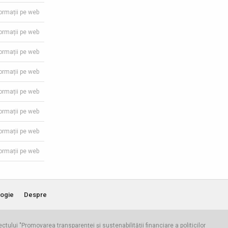
formații pe web
formații pe web
formații pe web
formații pe web
formații pe web
formații pe web
formații pe web
formații pe web
ogie
Despre
iectului "Promovarea transparenței și sustenabilității financiare a politicilor