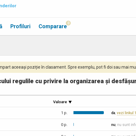
nderilor
0
ă
Profiluri
Comparare
part aceeași poziție în clasament. Spre exemplu, pot fi doi sau mai mul
cului regulile cu privire la organizarea și desfăș
Valoare
1 p.
da
,
vezi linkul 
0 p.
nu
, nu sunt in