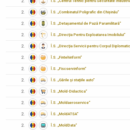
2.
Î.S. „Centrul Tehnic pentru Securitate Industria
2.
Î.S. „Combinatul Poligrafic din Chișinău”
2.
Î.S. „Detașamentul de Pază Paramilitară”
2.
Î.S. „Direcţia Pentru Exploatarea Imobilului”
2.
Î.S. „Direcţia Servicii pentru Corpul Diplomati
2.
Î.S. „Fintehinform”
2.
Î.S. „Fiscservinform”
2.
Î.S. „Gările şi staţiile auto”
2.
Î.S. „Mold-Didactica”
2.
Î.S. „Moldaeroservice”
2.
Î.S. „MoldATSA”
2.
Î.S. „MoldData”