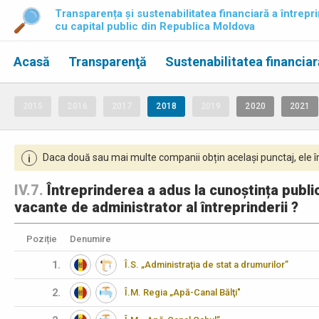
Transparența și sustenabilitatea financiară a întrepri
cu capital public din Republica Moldova
Acasă
Transparenţă
Sustenabilitatea financiar
2015
2016
2017
2018
2019
2020
2021
Daca două sau mai multe companii obțin același punctaj, ele îm
i
IV.7.
Întreprinderea a adus la cunoștința publi
vacante de administrator al întreprinderii ?
Poziție
Denumire
1.
Î.S. „Administraţia de stat a drumurilor”
2.
Î.M. Regia „Apă-Canal Bălţi"