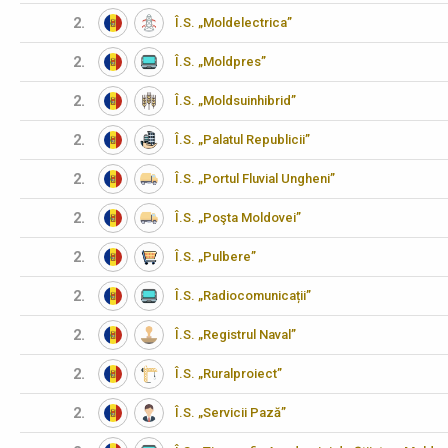
2.
Î.S. „Moldelectrica”
2.
Î.S. „Moldpres”
2.
Î.S. „Moldsuinhibrid”
2.
Î.S. „Palatul Republicii”
2.
Î.S. „Portul Fluvial Ungheni”
2.
Î.S. „Poşta Moldovei”
2.
Î.S. „Pulbere”
2.
Î.S. „Radiocomunicații”
2.
Î.S. „Registrul Naval”
2.
Î.S. „Ruralproiect”
2.
Î.S. „Servicii Pază”