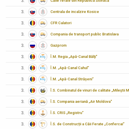
3.
Căile ferate din Republica Slovacă
3.
Centrala de incalzire Kosice
3.
CFR Calatori
3.
Compania de transport public Bratislava
3.
Gazprom
3.
Î.M. Regia „Apă-Canal Bălţi"
3.
Î.M. „Apă-Canal Cahul”
3.
Î.M. „Apă-Canal Strășeni”
3.
Î.S. Combinatul de vinuri de calitate „Mileştii M
3.
Î.S. Compania aeriană „Air Moldova"
3.
Î.S. CRIS „Registru”
3.
Î.S. de Construcții a Căii Ferate „Confercai”