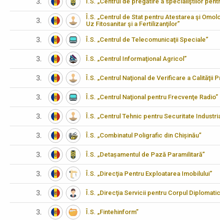
3.
Î.S. „Centrul de pregătire a specialiştilor pen
Î.S. „Centrul de Stat pentru Atestarea şi Omo
3.
Uz Fitosanitar şi a Fertilizanţilor”
3.
Î.S. „Centrul de Telecomunicaţii Speciale”
3.
Î.S. „Centrul Informaţional Agricol”
3.
Î.S. „Centrul Naţional de Verificare a Calităţii
3.
Î.S. „Centrul Naţional pentru Frecvenţe Radio”
3.
Î.S. „Centrul Tehnic pentru Securitate Industria
3.
Î.S. „Combinatul Poligrafic din Chișinău”
3.
Î.S. „Detașamentul de Pază Paramilitară”
3.
Î.S. „Direcţia Pentru Exploatarea Imobilului”
3.
Î.S. „Direcţia Servicii pentru Corpul Diplomati
3.
Î.S. „Fintehinform”