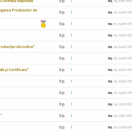
tru Armata Naţională”
0 p.
nu
, nu sînt inf
logarea Produselor de
0 p.
nu
, nu sunt in
0 p.
nu
, nu sunt in
0 p.
nu
, nu sunt in
 Producţiei Alcoolice”
0 p.
nu
, nu sunt in
0 p.
nu
, nu sunt in
lă şi Certificare”
0 p.
nu
, nu sunt in
0 p.
nu
, nu sunt in
0 p.
nu
, nu sunt in
0 p.
nu
, nu sînt inf
c”
0 p.
nu
, nu sînt inf
0 p.
nu
, nu sunt in