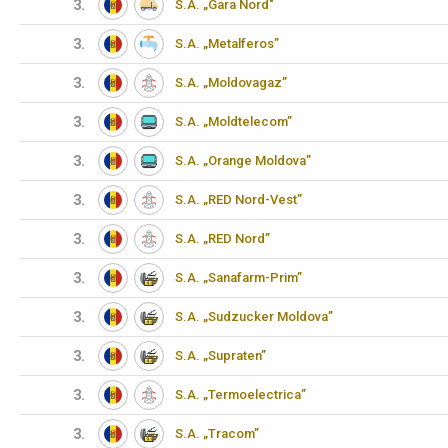
3.
S.A. „Gara Nord"
3.
S.A. „Metalferos”
3.
S.A. „Moldovagaz”
3.
S.A. „Moldtelecom”
3.
S.A. „Orange Moldova”
3.
S.A. „RED Nord-Vest”
3.
S.A. „RED Nord”
3.
S.A. „Sanafarm-Prim”
3.
S.A. „Sudzucker Moldova”
3.
S.A. „Supraten”
3.
S.A. „Termoelectrica”
3.
S.A. „Tracom”