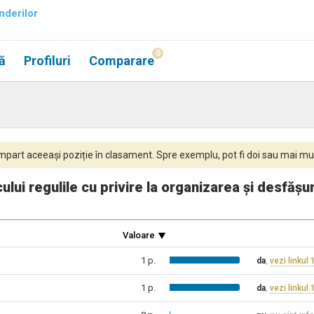
nderilor
0
ă
Profiluri
Comparare
part aceeași poziție în clasament. Spre exemplu, pot fi doi sau mai mul
cului regulile cu privire la organizarea și desfăș
Valoare
1 p.
da
,
vezi linkul 
1 p.
da
,
vezi linkul 