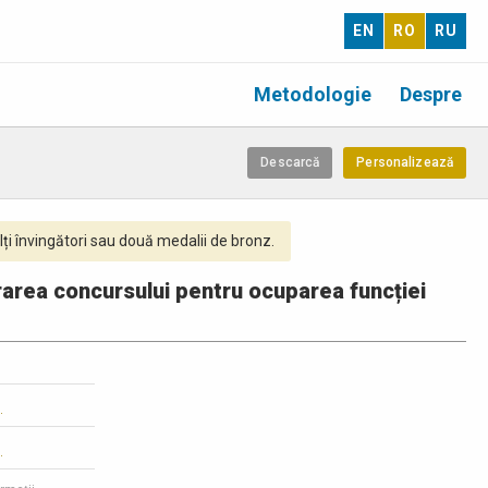
EN
RO
RU
Metodologie
Despre
Descarcă
Personalizează
ți învingători sau două medalii de bronz.
urarea concursului pentru ocuparea funcției
1
1