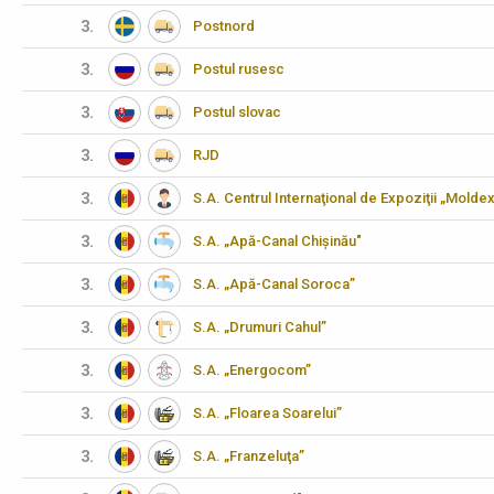
3.
Postnord
3.
Postul rusesc
3.
Postul slovac
3.
RJD
3.
S.A. Centrul Internaţional de Expoziţii „Molde
3.
S.A. „Apă-Canal Chișinău"
3.
S.A. „Apă-Canal Soroca”
3.
S.A. „Drumuri Cahul”
3.
S.A. „Energocom”
3.
S.A. „Floarea Soarelui”
3.
S.A. „Franzeluţa”