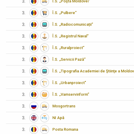
3.
Î.S. „Poşta Moldovei”
3.
Î.S. „Pulbere”
3.
Î.S. „Radiocomunicații”
3.
Î.S. „Registrul Naval”
3.
Î.S. „Ruralproiect”
3.
Î.S. „Servicii Pază”
3.
Î.S. „Tipografia Academiei de Ştiinţe a Moldov
3.
Î.S. „Urbanproiect"
3.
Î.S. „Vamservinform”
3.
Mosgortrans
3.
NI Apă
3.
Posta Romana