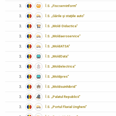
3.
Î.S. „Fiscservinform”
3.
Î.S. „Gările şi staţiile auto”
3.
Î.S. „Mold-Didactica”
3.
Î.S. „Moldaeroservice”
3.
Î.S. „MoldATSA”
3.
Î.S. „MoldData”
3.
Î.S. „Moldelectrica”
3.
Î.S. „Moldpres”
3.
Î.S. „Moldsuinhibrid”
3.
Î.S. „Palatul Republicii”
3.
Î.S. „Portul Fluvial Ungheni”