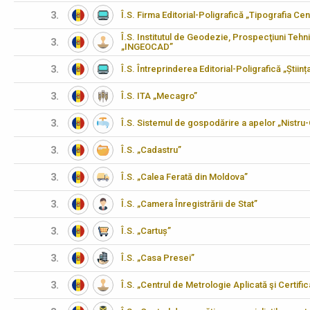
3.
Î.S. Firma Editorial-Poligrafică „Tipografia Cen
Î.S. Institutul de Geodezie, Prospecţiuni Tehn
3.
„INGEOCAD”
3.
Î.S. Întreprinderea Editorial-Poligrafică „Științ
3.
Î.S. ITA „Mecagro”
3.
Î.S. Sistemul de gospodărire a apelor „Nistru
3.
Î.S. „Cadastru”
3.
Î.S. „Calea Ferată din Moldova”
3.
Î.S. „Camera Înregistrării de Stat”
3.
Î.S. „Cartuș”
3.
Î.S. „Casa Presei”
3.
Î.S. „Centrul de Metrologie Aplicată şi Certifi