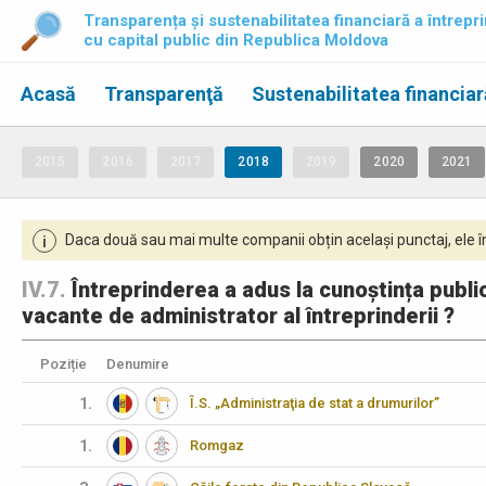
Transparența și sustenabilitatea financiară a întrepri
cu capital public din Republica Moldova
Acasă
Transparenţă
Sustenabilitatea financiar
2015
2016
2017
2018
2019
2020
2021
Daca două sau mai multe companii obțin același punctaj, ele îm
i
IV.7.
Întreprinderea a adus la cunoștința publi
vacante de administrator al întreprinderii ?
Poziție
Denumire
1.
Î.S. „Administraţia de stat a drumurilor”
1.
Romgaz