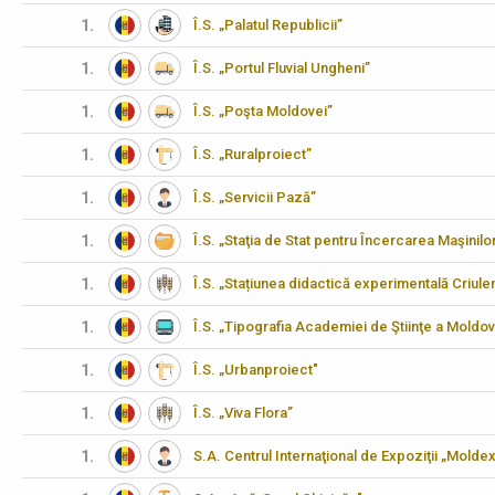
1.
Î.S. „Palatul Republicii”
1.
Î.S. „Portul Fluvial Ungheni”
1.
Î.S. „Poşta Moldovei”
1.
Î.S. „Ruralproiect”
1.
Î.S. „Servicii Pază”
1.
Î.S. „Staţia de Stat pentru Încercarea Maşinilo
1.
Î.S. „Stațiunea didactică experimentală Criulen
1.
Î.S. „Tipografia Academiei de Ştiinţe a Moldov
1.
Î.S. „Urbanproiect"
1.
Î.S. „Viva Flora”
1.
S.A. Centrul Internaţional de Expoziţii „Molde