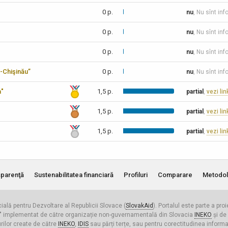
0 p.
nu
, Nu sînt in
0 p.
nu
, Nu sînt inf
0 p.
nu
, Nu sînt inf
-Chişinău”
0 p.
nu
, Nu sînt inf
a"
1,5 p.
partial
,
vezi lin
1,5 p.
partial
,
vezi lin
1,5 p.
partial
,
vezi lin
parenţă
Sustenabilitatea financiară
Profiluri
Comparare
Metodol
cială pentru Dezvoltare al Republicii Slovace (
SlovakAid
). Portalul este parte a pro
ldova" implementat de către organizație non-guvernamentală din Slovacia
INEKO
și de
urilor create de către
INEKO
,
IDIS
sau părți terțe, sau pentru corectitudinea informați