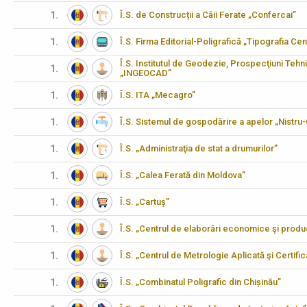
1.
Î.S. de Construcții a Căii Ferate „Confercai”
1.
Î.S. Firma Editorial-Poligrafică „Tipografia Cen
Î.S. Institutul de Geodezie, Prospecţiuni Tehn
1.
„INGEOCAD”
1.
Î.S. ITA „Mecagro”
1.
Î.S. Sistemul de gospodărire a apelor „Nistru
1.
Î.S. „Administraţia de stat a drumurilor”
1.
Î.S. „Calea Ferată din Moldova”
1.
Î.S. „Cartuș”
1.
Î.S. „Centrul de elaborări economice şi produ
1.
Î.S. „Centrul de Metrologie Aplicată şi Certifi
1.
Î.S. „Combinatul Poligrafic din Chișinău”