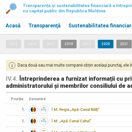
Transparența și sustenabilitatea financiară a întrepri
cu capital public din Republica Moldova
Acasă
Transparenţă
Sustenabilitatea financiar
2015
2016
2017
2018
2019
2020
2021
Daca două sau mai multe companii obțin același punctaj, ele îm
i
IV.4.
Întreprinderea a furnizat informații cu pri
administratorului și membrilor consiliului de a
Poziție
Denumire
1.
Î.M. Regia „Apă-Canal Bălţi"
1.
Î.M. „Apă-Canal Cahul”