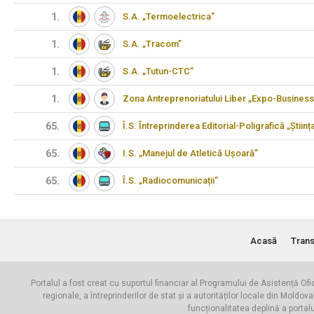
1.
S.A. „Termoelectrica”
1.
S.A. „Tracom”
1.
S.A. „Tutun-CTC”
1.
Zona Antreprenoriatului Liber „Expo-Business
65.
Î.S. Întreprinderea Editorial-Poligrafică „Științ
65.
I.S. „Manejul de Atletică Ușoară”
65.
Î.S. „Radiocomunicații”
Acasă
Trans
Portalul a fost creat cu suportul financiar al Programului de Asistență Ofi
regionale, a întreprinderilor de stat și a autorităților locale din Mo
funcționalitatea deplină a portal