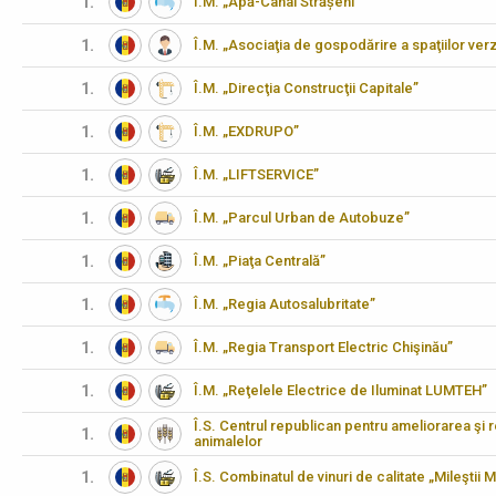
1.
Î.M. „Apă-Canal Strășeni”
1.
Î.M. „Asociaţia de gospodărire a spaţiilor verz
1.
Î.M. „Direcţia Construcţii Capitale”
1.
Î.M. „EXDRUPO”
1.
Î.M. „LIFTSERVICE”
1.
Î.M. „Parcul Urban de Autobuze”
1.
Î.M. „Piaţa Centrală”
1.
Î.M. „Regia Autosalubritate”
1.
Î.M. „Regia Transport Electric Chişinău”
1.
Î.M. „Reţelele Electrice de Iluminat LUMTEH”
Î.S. Centrul republican pentru ameliorarea şi 
1.
animalelor
1.
Î.S. Combinatul de vinuri de calitate „Mileştii M