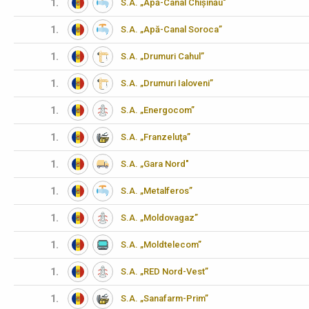
1.
S.A. „Apă-Canal Chișinău"
1.
S.A. „Apă-Canal Soroca”
1.
S.A. „Drumuri Cahul”
1.
S.A. „Drumuri Ialoveni”
1.
S.A. „Energocom”
1.
S.A. „Franzeluţa”
1.
S.A. „Gara Nord"
1.
S.A. „Metalferos”
1.
S.A. „Moldovagaz”
1.
S.A. „Moldtelecom”
1.
S.A. „RED Nord-Vest”
1.
S.A. „Sanafarm-Prim”