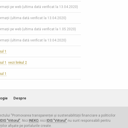
formații pe web (ultima dată verificat la 13.04.2020)
ormații (ultima dată verificat la 13.04.2020)
ormații pe web (ultima dată verificat la 1.05.2020)
ormații (ultima dată verificat la 13.04.2020)
kul 1
kul 1
vezi linkul 2
kul 1
ogie
Despre
iectului "Promovarea transparenței și sustenabilității financiare a politicilor
IDIS "Viitorul"
. Nici
INEKO
, nici
IDIS "Viitorul"
nu sunt responsabili pentru
ilor afișate pe portalurile create.