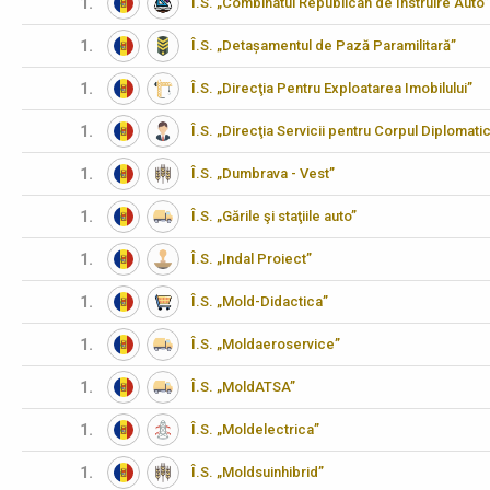
1.
Î.S. „Combinatul Republican de Instruire Auto”
1.
Î.S. „Detașamentul de Pază Paramilitară”
1.
Î.S. „Direcţia Pentru Exploatarea Imobilului”
1.
Î.S. „Direcţia Servicii pentru Corpul Diplomati
1.
Î.S. „Dumbrava - Vest”
1.
Î.S. „Gările şi staţiile auto”
1.
Î.S. „Indal Proiect”
1.
Î.S. „Mold-Didactica”
1.
Î.S. „Moldaeroservice”
1.
Î.S. „MoldATSA”
1.
Î.S. „Moldelectrica”
1.
Î.S. „Moldsuinhibrid”