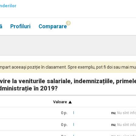
nderilor
0
ă
Profiluri
Comparare
part aceeași poziție în clasament. Spre exemplu, pot fi doi sau mai mul
vire la veniturile salariale, indemnizațiile, primel
dministrație în 2019?
Valoare
0 p.
nu
, Nu sînt inf
0 p.
nu
, Nu sînt inf