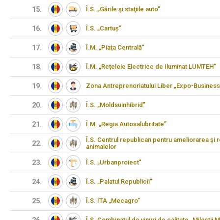
15.
Î.S. „Gările şi staţiile auto”
16.
Î.S. „Cartuș”
17.
Î.M. „Piaţa Centrală”
18.
Î.M. „Reţelele Electrice de Iluminat LUMTEH”
19.
Zona Antreprenoriatului Liber „Expo-Business
20.
Î.S. „Moldsuinhibrid”
21.
Î.M. „Regia Autosalubritate”
Î.S. Centrul republican pentru ameliorarea şi 
22.
animalelor
23.
Î.S. „Urbanproiect"
24.
Î.S. „Palatul Republicii”
25.
Î.S. ITA „Mecagro”
Î.S. Combinatul de vinuri de calitate „Mileştii M