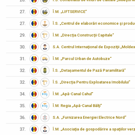
26.
27.
Î.M. „LIFTSERVICE”
27.
Î.S. „Centrul de elaborări economice şi produ
29.
Î.M. „Direcţia Construcţii Capitale”
30.
S.A. Centrul Internaţional de Expoziţii „Molde
31.
Î.M. „Parcul Urban de Autobuze”
32.
Î.S. „Detașamentul de Pază Paramilitară”
32.
Î.S. „Direcţia Pentru Exploatarea Imobilului”
34.
Î.M. „Apă-Canal Cahul”
35.
Î.M. Regia „Apă-Canal Bălţi"
36.
S.A. „Furnizarea Energiei Electrice Nord”
37.
Î.M. „Asociaţia de gospodărire a spaţiilor verz