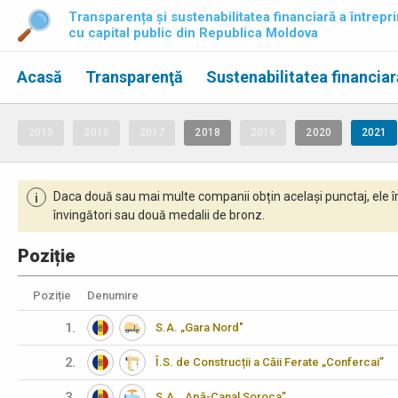
Transparența și sustenabilitatea financiară a întrepri
cu capital public din Republica Moldova
Acasă
Transparenţă
Sustenabilitatea financiar
2015
2016
2017
2018
2019
2020
2021
Daca două sau mai multe companii obțin același punctaj, ele î
i
învingători sau două medalii de bronz.
Poziție
Poziție
Denumire
1.
S.A. „Gara Nord"
2.
Î.S. de Construcții a Căii Ferate „Confercai”
3.
S.A. „Apă-Canal Soroca”