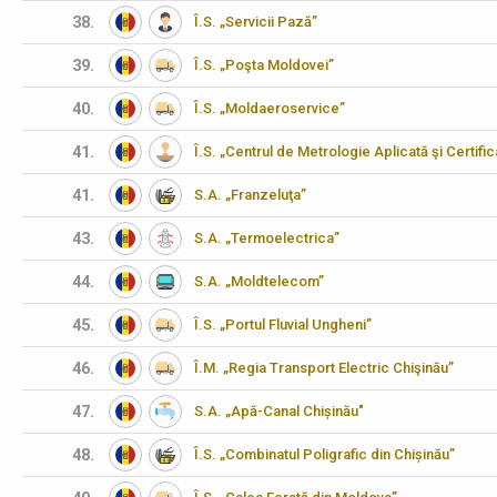
38.
Î.S. „Servicii Pază”
39.
Î.S. „Poşta Moldovei”
40.
Î.S. „Moldaeroservice”
41.
Î.S. „Centrul de Metrologie Aplicată şi Certifi
41.
S.A. „Franzeluţa”
43.
S.A. „Termoelectrica”
44.
S.A. „Moldtelecom”
45.
Î.S. „Portul Fluvial Ungheni”
46.
Î.M. „Regia Transport Electric Chişinău”
47.
S.A. „Apă-Canal Chișinău"
48.
Î.S. „Combinatul Poligrafic din Chișinău”