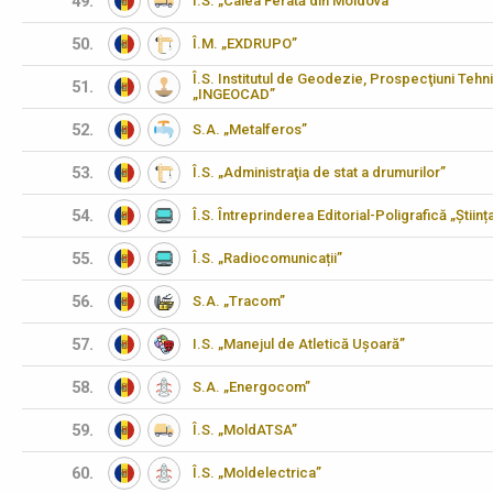
49.
Î.S. „Calea Ferată din Moldova”
50.
Î.M. „EXDRUPO”
Î.S. Institutul de Geodezie, Prospecţiuni Tehn
51.
„INGEOCAD”
52.
S.A. „Metalferos”
53.
Î.S. „Administraţia de stat a drumurilor”
54.
Î.S. Întreprinderea Editorial-Poligrafică „Științ
55.
Î.S. „Radiocomunicații”
56.
S.A. „Tracom”
57.
I.S. „Manejul de Atletică Ușoară”
58.
S.A. „Energocom”
59.
Î.S. „MoldATSA”
60.
Î.S. „Moldelectrica”