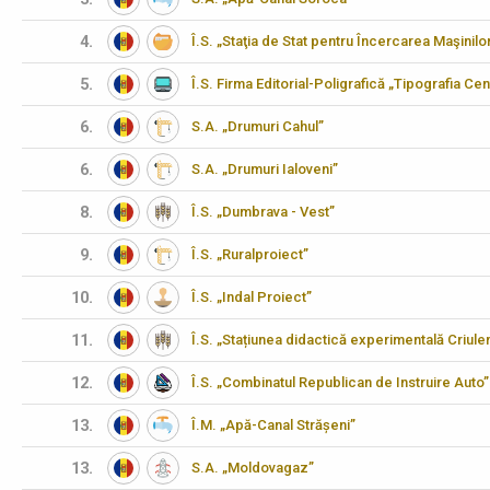
4.
Î.S. „Staţia de Stat pentru Încercarea Maşinilo
5.
Î.S. Firma Editorial-Poligrafică „Tipografia Cen
6.
S.A. „Drumuri Cahul”
6.
S.A. „Drumuri Ialoveni”
8.
Î.S. „Dumbrava - Vest”
9.
Î.S. „Ruralproiect”
10.
Î.S. „Indal Proiect”
11.
Î.S. „Stațiunea didactică experimentală Criulen
12.
Î.S. „Combinatul Republican de Instruire Auto”
13.
Î.M. „Apă-Canal Strășeni”
13.
S.A. „Moldovagaz”