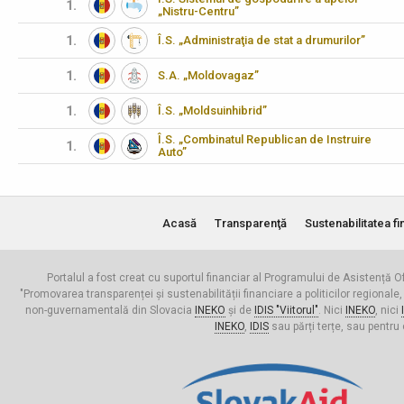
1.
„Nistru-Centru”
1.
Î.S. „Administraţia de stat a drumurilor”
1.
S.A. „Moldovagaz”
1.
Î.S. „Moldsuinhibrid”
Î.S. „Combinatul Republican de Instruire
1.
Auto”
Acasă
Transparenţă
Sustenabilitatea fi
Portalul a fost creat cu suportul financiar al Programului de Asistență Of
"Promovarea transparenței și sustenabilității financiare a politicilor regionale,
non-guvernamentală din Slovacia
INEKO
și de
IDIS "Viitorul"
. Nici
INEKO
, nici
INEKO
,
IDIS
sau părți terțe, sau pentru 