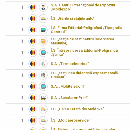
S.A. Centrul Internaţional de Expoziţii
1.
„Moldexpo”
1.
Î.S. „Gările şi staţiile auto”
Î.S. Firma Editorial-Poligrafică „Tipografia
1.
Centrală"
Î.S. „Staţia de Stat pentru Încercarea
1.
Maşinilor„
Î.S. Întreprinderea Editorial-Poligrafică
1.
„Știința"
1.
S.A. „Termoelectrica”
Î.S. „Stațiunea didactică experimentală
1.
Criuleni”
1.
S.A. „Moldtelecom”
1.
S.A. „Sanafarm-Prim”
1.
Î.S. „Calea Ferată din Moldova”
1.
Î.S. „Moldaeroservice”
Î.S. Sistemul de gospodărire a apelor