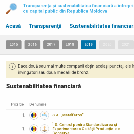
Transparența și sustenabilitatea financiară a întrepri
cu capital public din Republica Moldova
Acasă
Transparenţă
Sustenabilitatea financiar
2015
2016
2017
2018
2019
2020
2021
Daca două sau mai multe companii obțin același punctaj, ele î
i
învingători sau două medalii de bronz.
Sustenabilitatea financiară
Poziție
Denumire
1.
S.A. „Metalferos”
Î.S. Centrul pentru Standardizarea şi
1.
Experimentarea Calităţii Producţiei de
Conserve