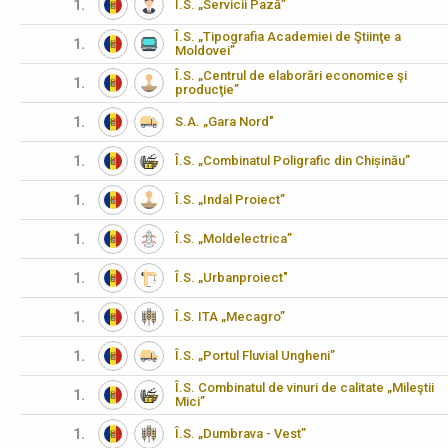
1.
Î.S. „Servicii Pază”
Î.S. „Tipografia Academiei de Ştiinţe a
1.
Moldovei”
Î.S. „Centrul de elaborări economice şi
1.
producţie”
1.
S.A. „Gara Nord"
1.
Î.S. „Combinatul Poligrafic din Chișinău”
1.
Î.S. „Indal Proiect”
1.
Î.S. „Moldelectrica”
1.
Î.S. „Urbanproiect"
1.
Î.S. ITA „Mecagro”
1.
Î.S. „Portul Fluvial Ungheni”
Î.S. Combinatul de vinuri de calitate „Mileştii
1.
Mici”
1.
Î.S. „Dumbrava - Vest”