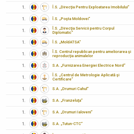
1.
Î.S. „Direcţia Pentru Exploatarea Imobilului”
1.
Î.S. „Poşta Moldovei”
Î.S. „Direcţia Servicii pentru Corpul
1.
Diplomatic”
1.
Î.S. „MoldATSA”
Î.S. Centrul republican pentru ameliorarea şi
1.
reproducţia animalelor
1.
S.A. „Furnizarea Energiei Electrice Nord”
Î.S. „Centrul de Metrologie Aplicată şi
1.
Certificare”
1.
S.A. „Drumuri Cahul”
1.
S.A. „Franzeluţa”
1.
S.A. „Drumuri Ialoveni”
1.
S.A. „Tutun-CTC”