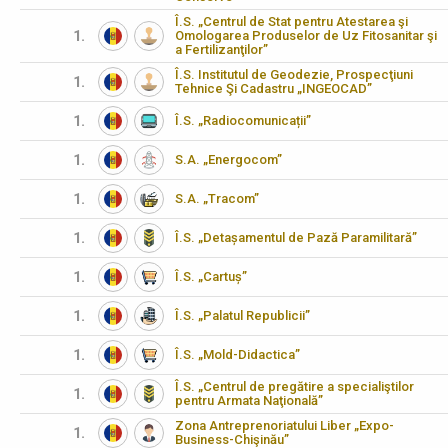
Î.S. „Centrul de Stat pentru Atestarea şi
1.
Omologarea Produselor de Uz Fitosanitar şi
a Fertilizanţilor”
Î.S. Institutul de Geodezie, Prospecţiuni
1.
Tehnice Şi Cadastru „INGEOCAD”
1.
Î.S. „Radiocomunicații”
1.
S.A. „Energocom”
1.
S.A. „Tracom”
1.
Î.S. „Detașamentul de Pază Paramilitară”
1.
Î.S. „Cartuș”
1.
Î.S. „Palatul Republicii”
1.
Î.S. „Mold-Didactica”
Î.S. „Centrul de pregătire a specialiştilor
1.
pentru Armata Naţională”
Zona Antreprenoriatului Liber „Expo-
1.
Business-Chişinău”