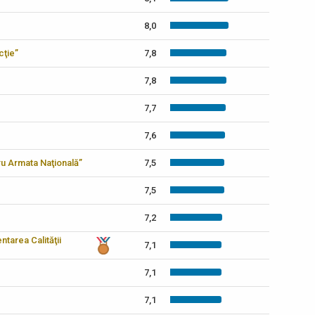
8,0
cţie”
7,8
7,8
7,7
7,6
tru Armata Naţională”
7,5
7,5
7,2
tarea Calităţii
7,1
7,1
7,1