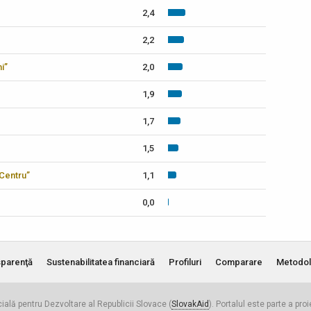
2,4
2,2
i”
2,0
1,9
1,7
1,5
-Centru”
1,1
0,0
parenţă
Sustenabilitatea financiară
Profiluri
Comparare
Metodol
cială pentru Dezvoltare al Republicii Slovace (
SlovakAid
). Portalul este parte a pro