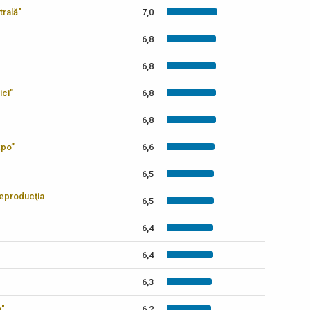
trală"
7,0
6,8
6,8
ici”
6,8
6,8
xpo”
6,6
6,5
reproducţia
6,5
6,4
6,4
6,3
a"
6,2