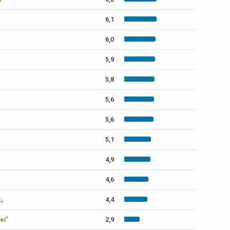
6,1
6,0
5,9
5,8
5,6
5,6
5,1
4,9
4,6
r„
4,4
ei”
2,9