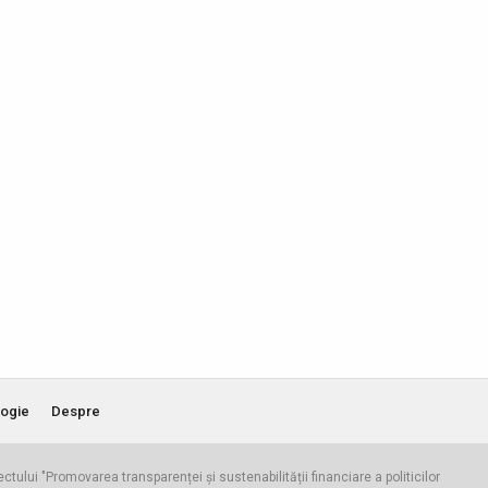
ogie
Despre
iectului "Promovarea transparenței și sustenabilității financiare a politicilor