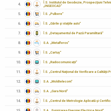
Î.S. Institutul de Geodezie, Prospecţiuni Tehn
4.
„INGEOCAD”
5.
Î.S. „Pulbere”
6.
Î.S. „Gările şi staţiile auto”
7.
Î.S. „Detașamentul de Pază Paramilitară”
8.
S.A. „Metalferos”
9.
Î.S. „Cartuș”
10.
Î.S. „Radiocomunicații”
11.
Î.S. „Centrul Naţional de Verificare a Calităţii
12.
S.A. „Moldtelecom”
13.
S.A. „Gara Nord"
14.
Î.S. „Centrul de Metrologie Aplicată şi Certifi
15.
S.A. „Furnizarea Energiei Electrice Nord”