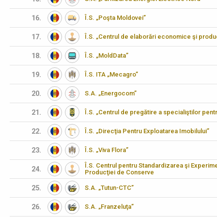
16.
Î.S. „Poşta Moldovei”
17.
Î.S. „Centrul de elaborări economice şi produ
18.
Î.S. „MoldData”
19.
Î.S. ITA „Mecagro”
20.
S.A. „Energocom”
21.
Î.S. „Centrul de pregătire a specialiştilor pen
22.
Î.S. „Direcţia Pentru Exploatarea Imobilului”
23.
Î.S. „Viva Flora”
Î.S. Centrul pentru Standardizarea şi Experimen
24.
Producţiei de Conserve
25.
S.A. „Tutun-CTC”
26.
S.A. „Franzeluţa”