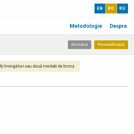
EN
RO
RU
Metodologie
Despre
Descarcă
Personalizează
ți învingători sau două medalii de bronz.