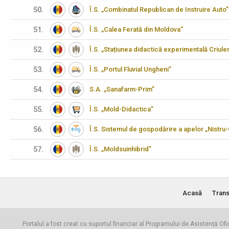
50.
Î.S. „Combinatul Republican de Instruire Auto”
51.
Î.S. „Calea Ferată din Moldova”
52.
Î.S. „Stațiunea didactică experimentală Criulen
53.
Î.S. „Portul Fluvial Ungheni”
54.
S.A. „Sanafarm-Prim”
55.
Î.S. „Mold-Didactica”
56.
Î.S. Sistemul de gospodărire a apelor „Nistru
57.
Î.S. „Moldsuinhibrid”
Acasă
Trans
Portalul a fost creat cu suportul financiar al Programului de Asistență Ofi