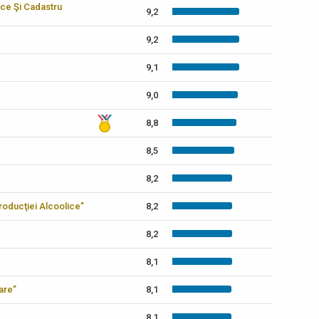
ice Şi Cadastru
9,2
9,2
9,1
9,0
8,8
8,5
8,2
 Producţiei Alcoolice”
8,2
8,2
8,1
care”
8,1
8,1