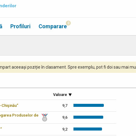
nderilor
0
ă
Profiluri
Comparare
part aceeași poziție în clasament. Spre exemplu, pot fi doi sau mai mul
Valoare
-Chişinău”
9,7
logarea Produselor de
9,6
c”
9,2