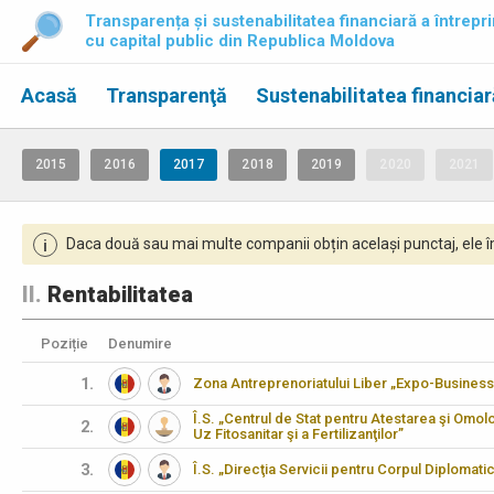
Transparența și sustenabilitatea financiară a întrepri
cu capital public din Republica Moldova
Acasă
Transparenţă
Sustenabilitatea financiar
2015
2016
2017
2018
2019
2020
2021
Daca două sau mai multe companii obțin același punctaj, ele îm
i
II.
Rentabilitatea
Poziție
Denumire
1.
Zona Antreprenoriatului Liber „Expo-Business
Î.S. „Centrul de Stat pentru Atestarea şi Omo
2.
Uz Fitosanitar şi a Fertilizanţilor”
3.
Î.S. „Direcţia Servicii pentru Corpul Diplomati