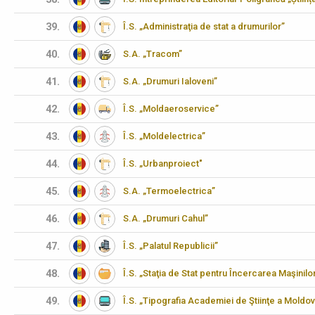
39.
Î.S. „Administraţia de stat a drumurilor”
40.
S.A. „Tracom”
41.
S.A. „Drumuri Ialoveni”
42.
Î.S. „Moldaeroservice”
43.
Î.S. „Moldelectrica”
44.
Î.S. „Urbanproiect"
45.
S.A. „Termoelectrica”
46.
S.A. „Drumuri Cahul”
47.
Î.S. „Palatul Republicii”
48.
Î.S. „Staţia de Stat pentru Încercarea Maşinilo
49.
Î.S. „Tipografia Academiei de Ştiinţe a Moldov