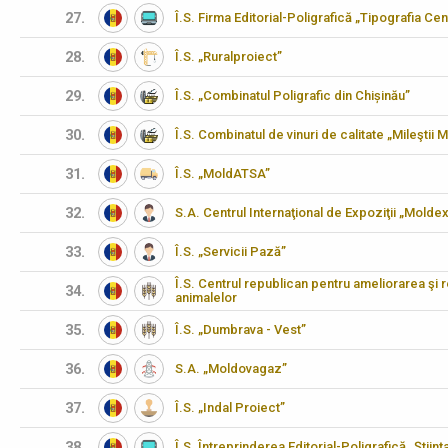
27.
Î.S. Firma Editorial-Poligrafică „Tipografia Cen
28.
Î.S. „Ruralproiect”
29.
Î.S. „Combinatul Poligrafic din Chișinău”
30.
Î.S. Combinatul de vinuri de calitate „Mileştii M
31.
Î.S. „MoldATSA”
32.
S.A. Centrul Internaţional de Expoziţii „Molde
33.
Î.S. „Servicii Pază”
Î.S. Centrul republican pentru ameliorarea şi 
34.
animalelor
35.
Î.S. „Dumbrava - Vest”
36.
S.A. „Moldovagaz”
37.
Î.S. „Indal Proiect”
38.
Î.S. Întreprinderea Editorial-Poligrafică „Științ