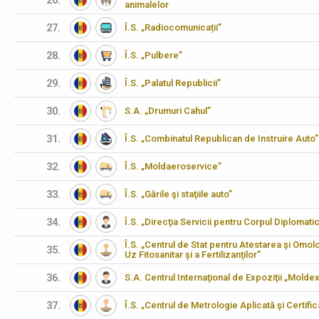
26.
animalelor
27.
Î.S. „Radiocomunicații”
28.
Î.S. „Pulbere”
29.
Î.S. „Palatul Republicii”
30.
S.A. „Drumuri Cahul”
31.
Î.S. „Combinatul Republican de Instruire Auto”
32.
Î.S. „Moldaeroservice”
33.
Î.S. „Gările şi staţiile auto”
34.
Î.S. „Direcţia Servicii pentru Corpul Diplomati
Î.S. „Centrul de Stat pentru Atestarea şi Omo
35.
Uz Fitosanitar şi a Fertilizanţilor”
36.
S.A. Centrul Internaţional de Expoziţii „Molde
37.
Î.S. „Centrul de Metrologie Aplicată şi Certifi