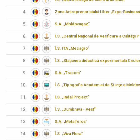
4.
Zona Antreprenoriatului Liber „Expo-Business
5.
S.A. „Moldovagaz”
6.
Î.S. „Centrul Naţional de Verificare a Calităţii
7.
Î.S. ITA „Mecagro”
8.
Î.S. „Stațiunea didactică experimentală Criulen
9.
S.A. „Tracom”
10.
Î.S. „Tipografia Academiei de Ştiinţe a Moldov
11.
Î.S. „Indal Proiect”
12.
Î.S. „Dumbrava - Vest”
13.
S.A. „Metalferos”
14.
Î.S. „Viva Flora”