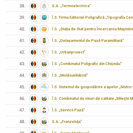
38.
S.A. „Termoelectrica”
39.
Î.S. Firma Editorial-Poligrafică „Tipografia Cen
40.
Î.S. „Staţia de Stat pentru Încercarea Maşinilo
41.
Î.S. „Detașamentul de Pază Paramilitară”
42.
Î.S. „Urbanproiect"
43.
Î.S. „Combinatul Poligrafic din Chișinău”
44.
Î.S. „Moldsuinhibrid”
45.
Î.S. Sistemul de gospodărire a apelor „Nistru
46.
Î.S. Combinatul de vinuri de calitate „Mileştii M
47.
Î.S. „Servicii Pază”
48.
S.A. „Franzeluţa”