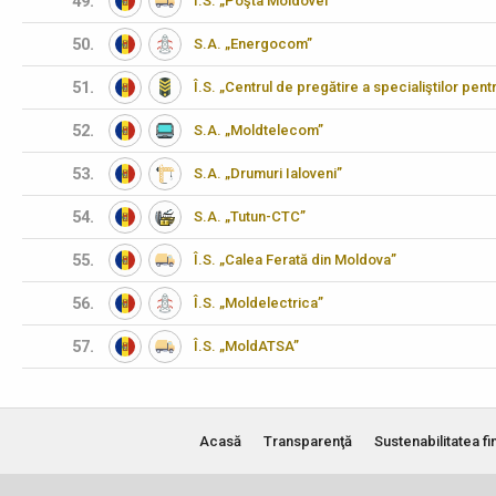
49.
Î.S. „Poşta Moldovei”
50.
S.A. „Energocom”
51.
Î.S. „Centrul de pregătire a specialiştilor pen
52.
S.A. „Moldtelecom”
53.
S.A. „Drumuri Ialoveni”
54.
S.A. „Tutun-CTC”
55.
Î.S. „Calea Ferată din Moldova”
56.
Î.S. „Moldelectrica”
57.
Î.S. „MoldATSA”
Acasă
Transparenţă
Sustenabilitatea fi