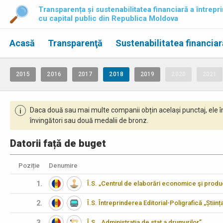
Transparența și sustenabilitatea financiară a întrepri
cu capital public din Republica Moldova
Acasă
Transparenţă
Sustenabilitatea financiar
2015
2016
2017
2018
2019
2020
2021
Daca două sau mai multe companii obțin același punctaj, ele î
i
învingători sau două medalii de bronz.
Datorii față de buget
Poziție
Denumire
1.
Î.S. „Centrul de elaborări economice şi produ
2.
Î.S. Întreprinderea Editorial-Poligrafică „Științ
3.
Î.S. „Administraţia de stat a drumurilor”