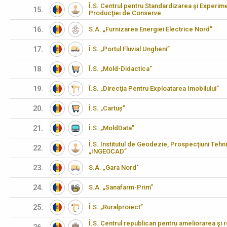
Î.S. Centrul pentru Standardizarea şi Experimen
15.
Producţiei de Conserve
16.
S.A. „Furnizarea Energiei Electrice Nord”
17.
Î.S. „Portul Fluvial Ungheni”
18.
Î.S. „Mold-Didactica”
19.
Î.S. „Direcţia Pentru Exploatarea Imobilului”
20.
Î.S. „Cartuș”
21.
Î.S. „MoldData”
Î.S. Institutul de Geodezie, Prospecţiuni Tehn
22.
„INGEOCAD”
23.
S.A. „Gara Nord"
24.
S.A. „Sanafarm-Prim”
25.
Î.S. „Ruralproiect”
Î.S. Centrul republican pentru ameliorarea şi 