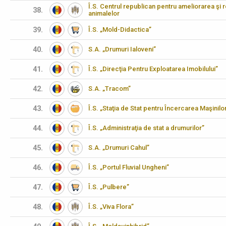
Î.S. Centrul republican pentru ameliorarea şi 
38.
animalelor
39.
Î.S. „Mold-Didactica”
40.
S.A. „Drumuri Ialoveni”
41.
Î.S. „Direcţia Pentru Exploatarea Imobilului”
42.
S.A. „Tracom”
43.
Î.S. „Staţia de Stat pentru Încercarea Maşinilo
44.
Î.S. „Administraţia de stat a drumurilor”
45.
S.A. „Drumuri Cahul”
46.
Î.S. „Portul Fluvial Ungheni”
47.
Î.S. „Pulbere”
48.
Î.S. „Viva Flora”