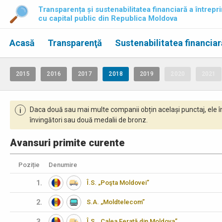
Transparența și sustenabilitatea financiară a întrepri
cu capital public din Republica Moldova
Acasă
Transparenţă
Sustenabilitatea financiar
2015
2016
2017
2018
2019
2020
2021
Daca două sau mai multe companii obțin același punctaj, ele î
i
învingători sau două medalii de bronz.
Avansuri primite curente
Poziție
Denumire
1.
Î.S. „Poşta Moldovei”
2.
S.A. „Moldtelecom”
3.
Î.S. „Calea Ferată din Moldova”