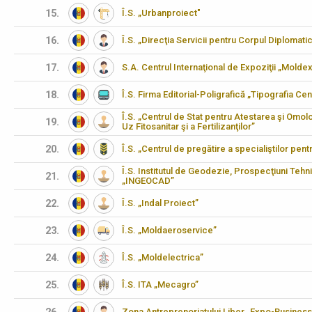
15.
Î.S. „Urbanproiect"
16.
Î.S. „Direcţia Servicii pentru Corpul Diplomati
17.
S.A. Centrul Internaţional de Expoziţii „Molde
18.
Î.S. Firma Editorial-Poligrafică „Tipografia Cen
Î.S. „Centrul de Stat pentru Atestarea şi Omo
19.
Uz Fitosanitar şi a Fertilizanţilor”
20.
Î.S. „Centrul de pregătire a specialiştilor pen
Î.S. Institutul de Geodezie, Prospecţiuni Tehn
21.
„INGEOCAD”
22.
Î.S. „Indal Proiect”
23.
Î.S. „Moldaeroservice”
24.
Î.S. „Moldelectrica”
25.
Î.S. ITA „Mecagro”
Zona Antreprenoriatului Liber „Expo-Business