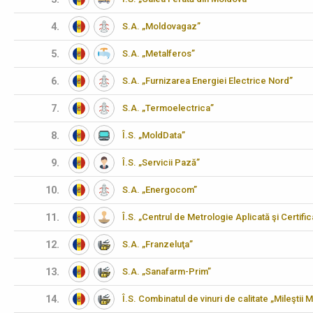
4.
S.A. „Moldovagaz”
5.
S.A. „Metalferos”
6.
S.A. „Furnizarea Energiei Electrice Nord”
7.
S.A. „Termoelectrica”
8.
Î.S. „MoldData”
9.
Î.S. „Servicii Pază”
10.
S.A. „Energocom”
11.
Î.S. „Centrul de Metrologie Aplicată şi Certifi
12.
S.A. „Franzeluţa”
13.
S.A. „Sanafarm-Prim”
14.
Î.S. Combinatul de vinuri de calitate „Mileştii M