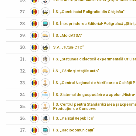
26.
27.
Î.S. „Combinatul Poligrafic din Chișinău”
28.
Î.S. Întreprinderea Editorial-Poligrafică „Științ
29.
Î.S. „MoldATSA”
30.
S.A. „Tutun-CTC”
31.
Î.S. „Stațiunea didactică experimentală Criulen
32.
Î.S. „Gările şi staţiile auto”
33.
Î.S. „Centrul Naţional de Verificare a Calităţii
34.
Î.S. Sistemul de gospodărire a apelor „Nistru
Î.S. Centrul pentru Standardizarea şi Experimen
35.
Producţiei de Conserve
36.
Î.S. „Palatul Republicii”
37.
Î.S. „Radiocomunicații”