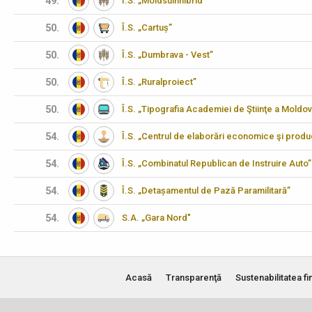
49.
Î.S. „Moldsuinhibrid”
50.
Î.S. „Cartuș”
50.
Î.S. „Dumbrava - Vest”
50.
Î.S. „Ruralproiect”
50.
Î.S. „Tipografia Academiei de Ştiinţe a Moldov
54.
Î.S. „Centrul de elaborări economice şi produ
54.
Î.S. „Combinatul Republican de Instruire Auto”
54.
Î.S. „Detașamentul de Pază Paramilitară”
54.
S.A. „Gara Nord"
Acasă
Transparenţă
Sustenabilitatea fi