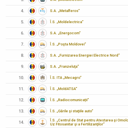
4.
S.A. „Metalferos”
5.
Î.S. „Moldelectrica”
6.
S.A. „Energocom”
7.
Î.S. „Poşta Moldovei”
8.
S.A. „Furnizarea Energiei Electrice Nord”
9.
S.A. „Franzeluţa”
10.
Î.S. ITA „Mecagro”
11.
Î.S. „MoldATSA”
12.
Î.S. „Radiocomunicații”
13.
Î.S. „Gările şi staţiile auto”
Î.S. „Centrul de Stat pentru Atestarea şi Omo
14.
Uz Fitosanitar şi a Fertilizanţilor”