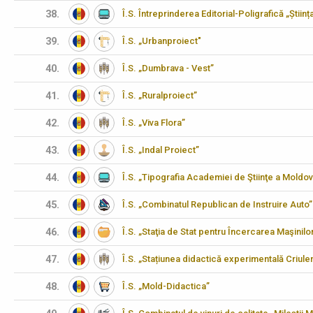
38.
Î.S. Întreprinderea Editorial-Poligrafică „Științ
39.
Î.S. „Urbanproiect"
40.
Î.S. „Dumbrava - Vest”
41.
Î.S. „Ruralproiect”
42.
Î.S. „Viva Flora”
43.
Î.S. „Indal Proiect”
44.
Î.S. „Tipografia Academiei de Ştiinţe a Moldov
45.
Î.S. „Combinatul Republican de Instruire Auto”
46.
Î.S. „Staţia de Stat pentru Încercarea Maşinilo
47.
Î.S. „Stațiunea didactică experimentală Criulen
48.
Î.S. „Mold-Didactica”