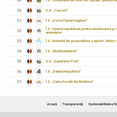
49.
Î.S. Combinatul de vinuri de calitate „Mileştii M
50.
S.A. „Tracom”
51.
Î.S. „Portul Fluvial Ungheni”
Î.S. Centrul republican pentru ameliorarea şi 
52.
animalelor
53.
Î.S. Sistemul de gospodărire a apelor „Nistru
54.
Î.S. „Moldsuinhibrid”
55.
S.A. „Sanafarm-Prim”
56.
Î.S. „Palatul Republicii”
57.
Î.S. „Calea Ferată din Moldova”
Acasă
Transparenţă
Sustenabilitatea fi