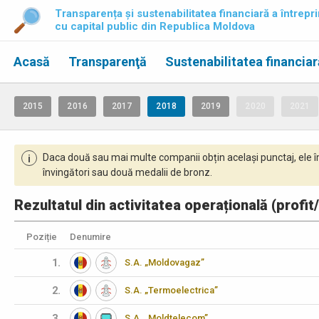
Transparența și sustenabilitatea financiară a întrepri
cu capital public din Republica Moldova
Acasă
Transparenţă
Sustenabilitatea financiar
2015
2016
2017
2018
2019
2020
2021
Daca două sau mai multe companii obțin același punctaj, ele î
i
învingători sau două medalii de bronz.
Rezultatul din activitatea operațională (profit
Poziție
Denumire
1.
S.A. „Moldovagaz”
2.
S.A. „Termoelectrica”
3.
S.A. „Moldtelecom”