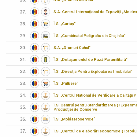
26.
27.
S.A. Centrul Internaţional de Expoziţii „Molde
28.
Î.S. „Cartuș”
29.
Î.S. „Combinatul Poligrafic din Chișinău”
30.
S.A. „Drumuri Cahul”
31.
Î.S. „Detașamentul de Pază Paramilitară”
32.
Î.S. „Direcţia Pentru Exploatarea Imobilului”
33.
Î.S. „Pulbere”
34.
Î.S. „Centrul Naţional de Verificare a Calităţii
Î.S. Centrul pentru Standardizarea şi Experimen
35.
Producţiei de Conserve
36.
Î.S. „Moldaeroservice”
37.
Î.S. „Centrul de elaborări economice şi produ