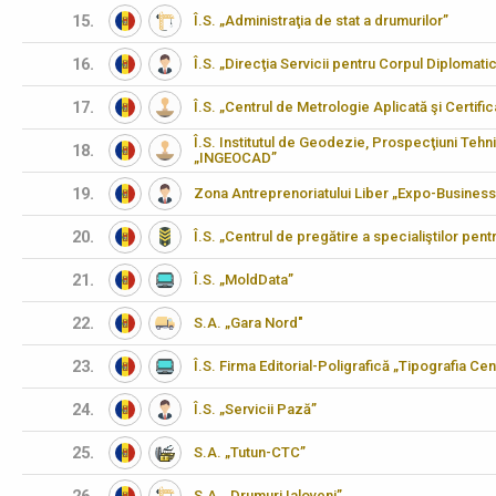
15.
Î.S. „Administraţia de stat a drumurilor”
16.
Î.S. „Direcţia Servicii pentru Corpul Diplomati
17.
Î.S. „Centrul de Metrologie Aplicată şi Certifi
Î.S. Institutul de Geodezie, Prospecţiuni Tehn
18.
„INGEOCAD”
19.
Zona Antreprenoriatului Liber „Expo-Business
20.
Î.S. „Centrul de pregătire a specialiştilor pen
21.
Î.S. „MoldData”
22.
S.A. „Gara Nord"
23.
Î.S. Firma Editorial-Poligrafică „Tipografia Cen
24.
Î.S. „Servicii Pază”
25.
S.A. „Tutun-CTC”
S.A. „Drumuri Ialoveni”