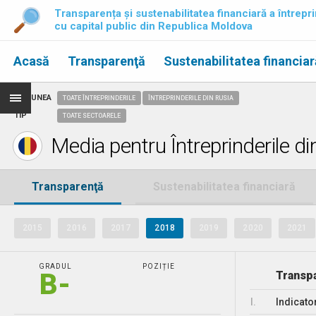
Transparența și sustenabilitatea financiară a întrepri
cu capital public din Republica Moldova
Acasă
Transparenţă
Sustenabilitatea financiar
REGIUNEA
TOATE ÎNTREPRINDERILE
ÎNTREPRINDERILE DIN RUSIA
TIP
TOATE SECTOARELE
Media pentru Întreprinderile di
Transparenţă
Sustenabilitatea financiară
2015
2016
2017
2018
2019
2020
2021
GRADUL
POZIȚIE
B-
Transpa
I.
Indicato