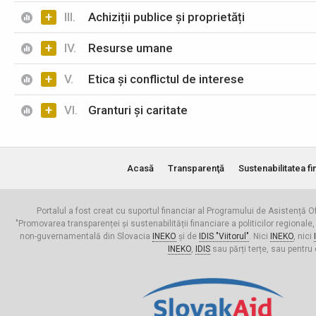
+
III.
Achiziții publice și proprietăți
+
IV.
Resurse umane
+
V.
Etica și conflictul de interese
+
VI.
Granturi și caritate
Acasă
Transparenţă
Sustenabilitatea fi
Portalul a fost creat cu suportul financiar al Programului de Asistență Of
"Promovarea transparenței și sustenabilității financiare a politicilor regionale,
non-guvernamentală din Slovacia
INEKO
și de
IDIS "Viitorul"
. Nici
INEKO
, nici
INEKO
,
IDIS
sau părți terțe, sau pentru 