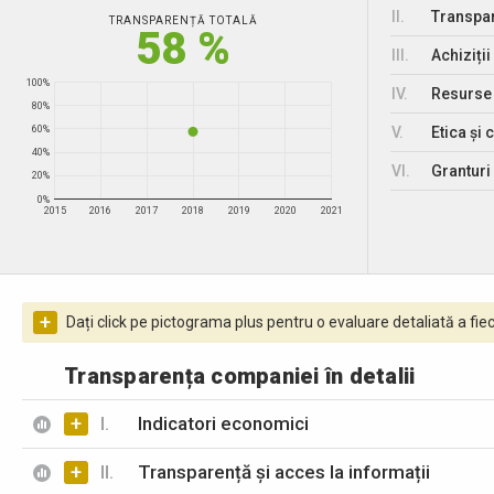
II.
Transpar
TRANSPARENȚĂ TOTALĂ
58 %
III.
Achiziții
100%
IV.
Resurse
80%
V.
Etica și 
60%
40%
VI.
Granturi 
20%
0%
2015
2016
2017
2018
2019
2020
2021
+
Dați click pe pictograma plus pentru o evaluare detaliată a fiec
Transparența companiei în detalii
+
I.
Indicatori economici
+
II.
Transparență și acces la informații