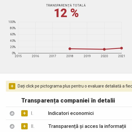
TRANSPARENȚĂ TOTALĂ
12 %
100%
80%
60%
40%
20%
0%
2015
2016
2017
2018
2019
2020
2021
+
Dați click pe pictograma plus pentru o evaluare detaliată a fiec
Transparența companiei în detalii
+
I.
Indicatori economici
+
II.
Transparență și acces la informații