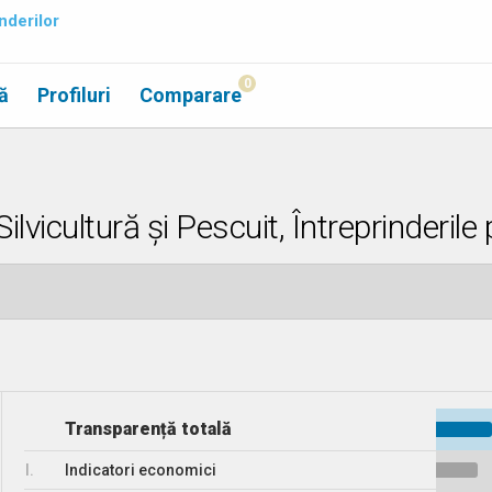
nderilor
0
ă
Profiluri
Comparare
ilvicultură și Pescuit, Întreprinderile
Transparență totală
I.
Indicatori economici