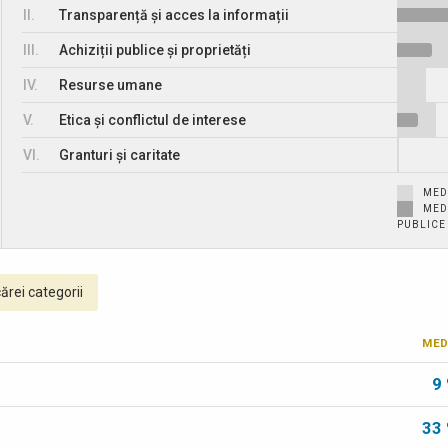
II.
Transparență și acces la informații
III.
Achiziții publice și proprietăți
IV.
Resurse umane
V.
Etica și conflictul de interese
VI.
Granturi și caritate
MED
MED
PUBLICE
ărei categorii
MED
9
33