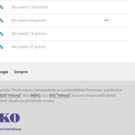
 %
din maxim 134 puncte
–
 %
din maxim 84 puncte
 %
din maxim 78 puncte
 %
din maxim 37 puncte
ogie
Despre
iectului "Promovarea transparenței și sustenabilității financiare a politicilor
IDIS "Viitorul"
. Nici
INEKO
, nici
IDIS "Viitorul"
nu sunt responsabili pentru
ilor afișate pe portalurile create.