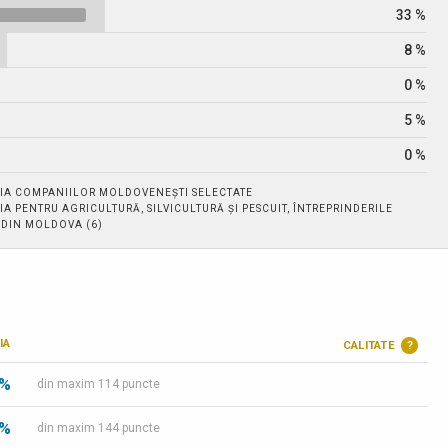
33 %
8 %
0 %
5 %
0 %
IA COMPANIILOR MOLDOVENEȘTI SELECTATE
IA PENTRU AGRICULTURĂ, SILVICULTURĂ ȘI PESCUIT, ÎNTREPRINDERILE
 DIN MOLDOVA (6)
IA
CALITATE
?
 %
din maxim 114 puncte
 %
din maxim 144 puncte