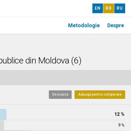
EN
RO
RU
Metodologie
Despre
 publice din Moldova (6)
Descarcă
Adaugă pentru comparare
12 %
9 %