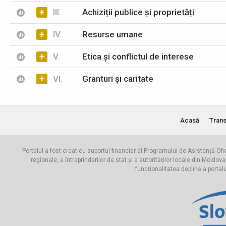
+
III.
Achiziții publice și proprietăți
+
IV.
Resurse umane
+
V.
Etica și conflictul de interese
+
VI.
Granturi și caritate
Acasă
Trans
Portalul a fost creat cu suportul financiar al Programului de Asistență Ofi
regionale, a întreprinderilor de stat și a autorităților locale din Mo
funcționalitatea deplină a portal