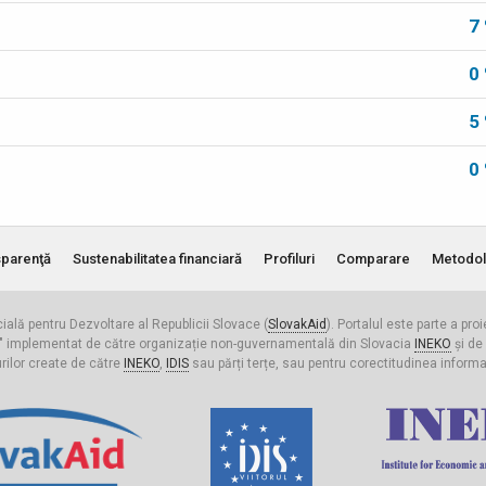
7
0
5
0
parenţă
Sustenabilitatea financiară
Profiluri
Comparare
Metodol
cială pentru Dezvoltare al Republicii Slovace (
SlovakAid
). Portalul este parte a pro
ldova" implementat de către organizație non-guvernamentală din Slovacia
INEKO
și de
urilor create de către
INEKO
,
IDIS
sau părți terțe, sau pentru corectitudinea informați