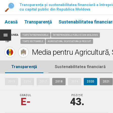
Transparența și sustenabilitatea financiară a întrepri
cu capital public din Republica Moldova
Acasă
Transparenţă
Sustenabilitatea financiar
REGIUNEA
TOATE ÎNTREPRINDERILE
ÎNTREPRINDERILE PUBLICE DIN MOLDOVA
TIP
TOATE SECTOARELE
AGRICULTURĂ, SILVICULTURĂ ȘI PESCUIT
Media pentru Agricultură, S
Transparenţă
Sustenabilitatea financiară
2015
2016
2017
2018
2019
2020
2021
GRADUL
POZIȚIE
E-
43.