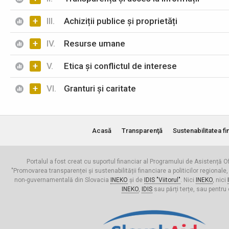
+
III.
Achiziții publice și proprietăți
+
IV.
Resurse umane
+
V.
Etica și conflictul de interese
+
VI.
Granturi și caritate
Acasă
Transparenţă
Sustenabilitatea fi
Portalul a fost creat cu suportul financiar al Programului de Asistență Of
"Promovarea transparenței și sustenabilității financiare a politicilor regionale,
non-guvernamentală din Slovacia
INEKO
și de
IDIS "Viitorul"
. Nici
INEKO
, nici
INEKO
,
IDIS
sau părți terțe, sau pentru 