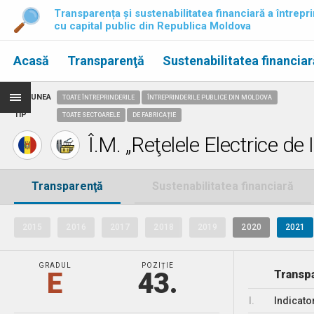
Transparența și sustenabilitatea financiară a întrepri
cu capital public din Republica Moldova
Acasă
Transparenţă
Sustenabilitatea financiar
REGIUNEA
TOATE ÎNTREPRINDERILE
ÎNTREPRINDERILE PUBLICE DIN MOLDOVA
TIP
TOATE SECTOARELE
DE FABRICAȚIE
Î.M. „Reţelele Electrice d
Transparenţă
Sustenabilitatea financiară
2015
2016
2017
2018
2019
2020
2021
GRADUL
POZIȚIE
E
43.
Transpa
I.
Indicato