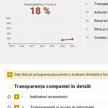
II.
Transpar
TRANSPARENȚĂ TOTALĂ
18 %
III.
Achiziții
100%
IV.
Resurse
80%
V.
Etica și 
60%
40%
VI.
Granturi 
20%
0%
2015
2016
2017
2018
2019
2020
2021
+
Dați click pe pictograma plus pentru o evaluare detaliată a fiec
Transparența companiei în detalii
+
I.
Indicatori economici
+
II.
Transparență și acces la informații