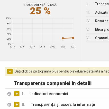
II.
Transpar
TRANSPARENȚĂ TOTALĂ
25 %
III.
Achiziții
100%
IV.
Resurse
80%
V.
Etica și 
60%
40%
VI.
Granturi 
20%
0%
2015
2016
2017
2018
2019
2020
2021
+
Dați click pe pictograma plus pentru o evaluare detaliată a fiec
Transparența companiei în detalii
+
I.
Indicatori economici
+
II.
Transparență și acces la informații