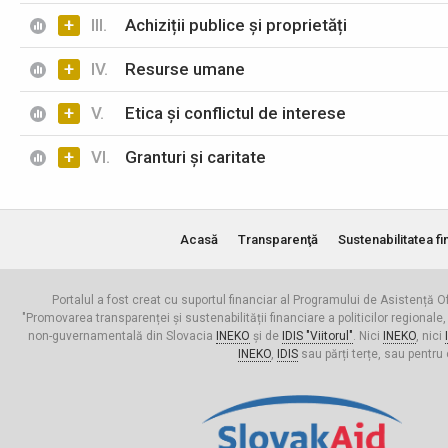
+
III.
Achiziții publice și proprietăți
+
IV.
Resurse umane
+
V.
Etica și conflictul de interese
+
VI.
Granturi și caritate
Acasă
Transparenţă
Sustenabilitatea fi
Portalul a fost creat cu suportul financiar al Programului de Asistență Of
"Promovarea transparenței și sustenabilității financiare a politicilor regionale,
non-guvernamentală din Slovacia
INEKO
și de
IDIS "Viitorul"
. Nici
INEKO
, nici
INEKO
,
IDIS
sau părți terțe, sau pentru 