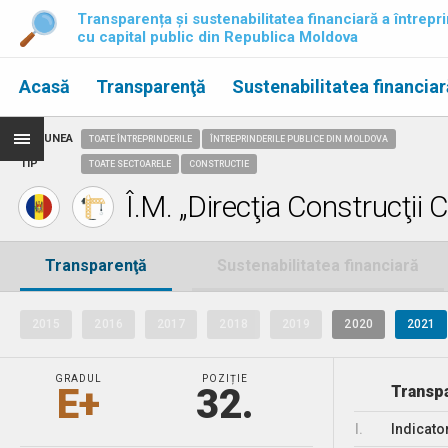
Transparența și sustenabilitatea financiară a întrepri
cu capital public din Republica Moldova
Acasă
Transparenţă
Sustenabilitatea financiar
REGIUNEA
TOATE ÎNTREPRINDERILE
ÎNTREPRINDERILE PUBLICE DIN MOLDOVA
TIP
TOATE SECTOARELE
CONSTRUCTIE
Î.M. „Direcţia Construcţii C
Transparenţă
Sustenabilitatea financiară
2015
2016
2017
2018
2019
2020
2021
GRADUL
POZIȚIE
E+
32.
Transpa
I.
Indicato