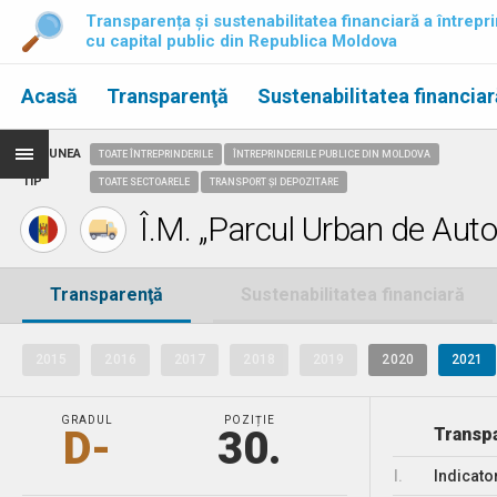
Transparența și sustenabilitatea financiară a întrepri
cu capital public din Republica Moldova
Acasă
Transparenţă
Sustenabilitatea financiar
REGIUNEA
TOATE ÎNTREPRINDERILE
ÎNTREPRINDERILE PUBLICE DIN MOLDOVA
TIP
TOATE SECTOARELE
TRANSPORT ȘI DEPOZITARE
Î.M. „Parcul Urban de Aut
Transparenţă
Sustenabilitatea financiară
2015
2016
2017
2018
2019
2020
2021
GRADUL
POZIȚIE
D-
30.
Transpa
I.
Indicato