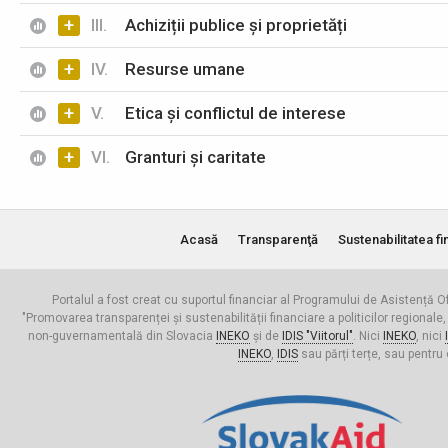
+
III.
Achiziții publice și proprietăți
+
IV.
Resurse umane
+
V.
Etica și conflictul de interese
+
VI.
Granturi și caritate
Acasă
Transparenţă
Sustenabilitatea fi
Portalul a fost creat cu suportul financiar al Programului de Asistență Of
"Promovarea transparenței și sustenabilității financiare a politicilor regionale,
non-guvernamentală din Slovacia
INEKO
și de
IDIS "Viitorul"
. Nici
INEKO
, nici
INEKO
,
IDIS
sau părți terțe, sau pentru 