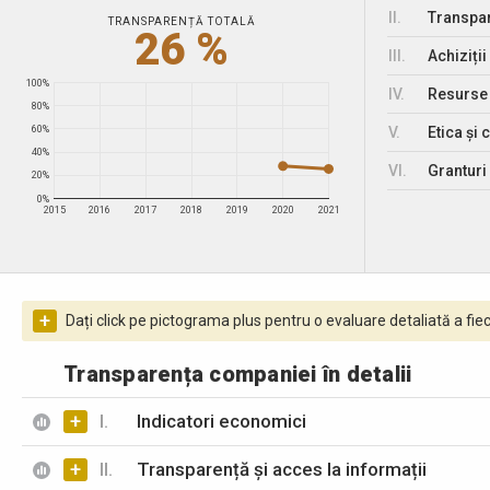
II.
Transpar
TRANSPARENȚĂ TOTALĂ
26 %
III.
Achiziții
100%
IV.
Resurse
80%
V.
Etica și 
60%
40%
VI.
Granturi 
20%
0%
2015
2016
2017
2018
2019
2020
2021
+
Dați click pe pictograma plus pentru o evaluare detaliată a fiec
Transparența companiei în detalii
+
I.
Indicatori economici
+
II.
Transparență și acces la informații