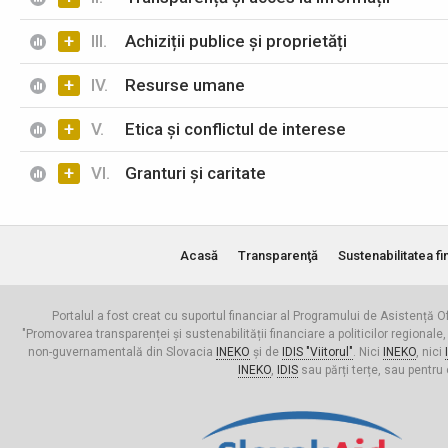
+
III.
Achiziții publice și proprietăți
+
IV.
Resurse umane
+
V.
Etica și conflictul de interese
+
VI.
Granturi și caritate
Acasă
Transparenţă
Sustenabilitatea fi
Portalul a fost creat cu suportul financiar al Programului de Asistență Of
"Promovarea transparenței și sustenabilității financiare a politicilor regionale,
non-guvernamentală din Slovacia
INEKO
și de
IDIS "Viitorul"
. Nici
INEKO
, nici
INEKO
,
IDIS
sau părți terțe, sau pentru 