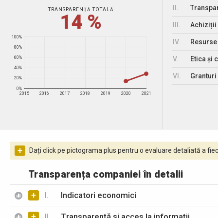
II.
Transpar
TRANSPARENȚĂ TOTALĂ
14 %
III.
Achiziții
100%
IV.
Resurse
80%
V.
Etica și 
60%
40%
VI.
Granturi 
20%
0%
2015
2016
2017
2018
2019
2020
2021
+
Dați click pe pictograma plus pentru o evaluare detaliată a fiec
Transparența companiei în detalii
+
I.
Indicatori economici
+
II.
Transparență și acces la informații