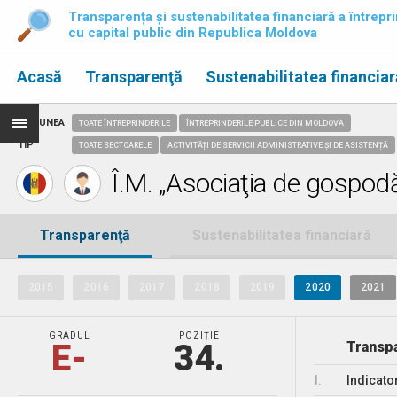
Transparența și sustenabilitatea financiară a întrepri
cu capital public din Republica Moldova
Acasă
Transparenţă
Sustenabilitatea financiar
REGIUNEA
TOATE ÎNTREPRINDERILE
ÎNTREPRINDERILE PUBLICE DIN MOLDOVA
TIP
TOATE SECTOARELE
ACTIVITĂȚI DE SERVICII ADMINISTRATIVE ȘI DE ASISTENȚĂ
Î.M. „Asociaţia de gospodări
Transparenţă
Sustenabilitatea financiară
2015
2016
2017
2018
2019
2020
2021
GRADUL
POZIȚIE
E-
34.
Transpa
I.
Indicato