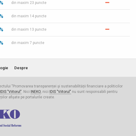
–
 %
din maxim 23 puncte
 %
din maxim 14 puncte
–
 %
din maxim 13 puncte
 %
din maxim 7 puncte
ogie
Despre
iectului "Promovarea transparenței și sustenabilității financiare a politicilor
IDIS "Viitorul"
. Nici
INEKO
, nici
IDIS "Viitorul"
nu sunt responsabili pentru
ilor afișate pe portalurile create.