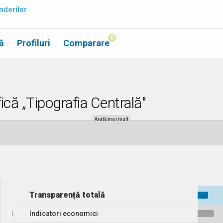
nderilor
0
ă
Profiluri
Comparare
fică „Tipografia Centrală"
Arată mai mult
Transparență totală
I.
Indicatori economici