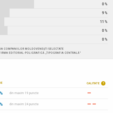
0 %
9 %
11 %
0 %
0 %
IA COMPANIILOR MOLDOVENEȘTI SELECTATE
. FIRMA EDITORIAL-POLIGRAFICĂ „TIPOGRAFIA CENTRALĂ"
RE
CALITATE
?
–
 %
din maxim 19 puncte
–
–
 %
din maxim 24 puncte