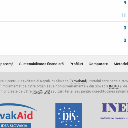
9
11
0
0
parenţă
Sustenabilitatea financiară
Profiluri
Comparare
Metodol
cială pentru Dezvoltare al Republicii Slovace (
SlovakAid
). Portalul este parte a pro
ldova" implementat de către organizație non-guvernamentală din Slovacia
INEKO
și de
urilor create de către
INEKO
,
IDIS
sau părți terțe, sau pentru corectitudinea informați