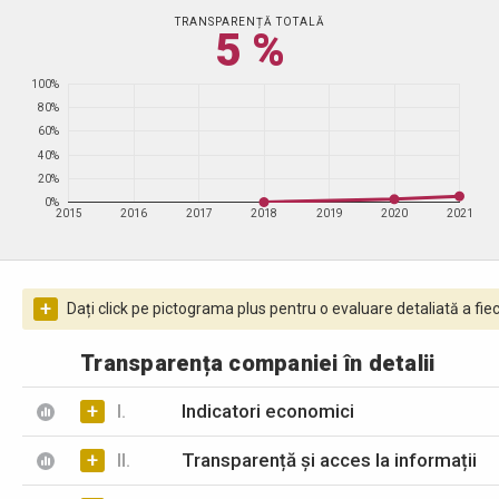
TRANSPARENȚĂ TOTALĂ
5 %
100%
80%
60%
40%
20%
0%
2015
2016
2017
2018
2019
2020
2021
+
Dați click pe pictograma plus pentru o evaluare detaliată a fiec
Transparența companiei în detalii
+
I.
Indicatori economici
+
II.
Transparență și acces la informații