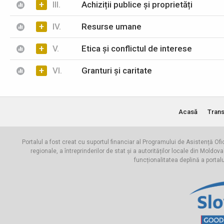
+
III.
Achiziții publice și proprietăți
+
IV.
Resurse umane
+
V.
Etica și conflictul de interese
+
VI.
Granturi și caritate
Acasă
Trans
Portalul a fost creat cu suportul financiar al Programului de Asistență Ofi
regionale, a întreprinderilor de stat și a autorităților locale din Mo
funcționalitatea deplină a portal