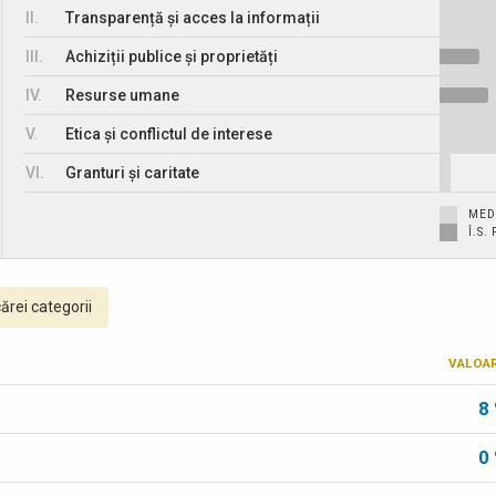
II.
Transparență și acces la informații
III.
Achiziții publice și proprietăți
IV.
Resurse umane
V.
Etica și conflictul de interese
VI.
Granturi și caritate
MED
Î.S
ărei categorii
VALOA
8
0