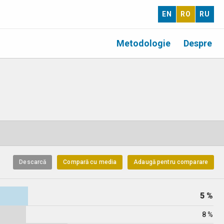
EN
RO
RU
Metodologie
Despre
Descarcă
Compară cu media
Adaugă pentru comparare
5 %
8 %