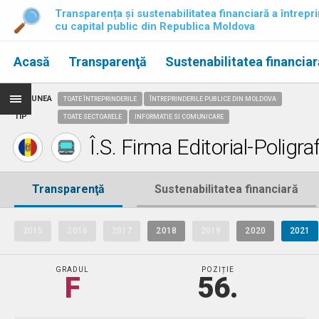
Transparența și sustenabilitatea financiară a întrepri
cu capital public din Republica Moldova
Acasă
Transparenţă
Sustenabilitatea financiar
REGIUNEA
TOATE ÎNTREPRINDERILE
ÎNTREPRINDERILE PUBLICE DIN MOLDOVA
TIP
TOATE SECTOARELE
INFORMATIE SI COMUNICARE
Î.S. Firma Editorial-Poligra
Transparenţă
Sustenabilitatea financiară
2015
2016
2017
2018
2019
2020
2021
GRADUL
POZIȚIE
F
56.