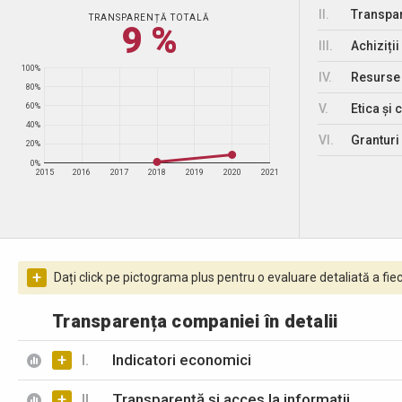
II.
Transpar
TRANSPARENȚĂ TOTALĂ
9 %
III.
Achiziții
100%
IV.
Resurse
80%
V.
Etica și 
60%
40%
VI.
Granturi 
20%
0%
2015
2016
2017
2018
2019
2020
2021
+
Dați click pe pictograma plus pentru o evaluare detaliată a fiec
Transparența companiei în detalii
+
I.
Indicatori economici
+
II.
Transparență și acces la informații