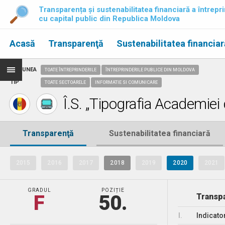
Transparența și sustenabilitatea financiară a întrepri
cu capital public din Republica Moldova
Acasă
Transparenţă
Sustenabilitatea financiar
REGIUNEA
TOATE ÎNTREPRINDERILE
ÎNTREPRINDERILE PUBLICE DIN MOLDOVA
TIP
TOATE SECTOARELE
INFORMATIE SI COMUNICARE
Î.S. „Tipografia Academiei 
Transparenţă
Sustenabilitatea financiară
2015
2016
2017
2018
2019
2020
2021
GRADUL
POZIȚIE
F
50.
Transpa
I.
Indicato