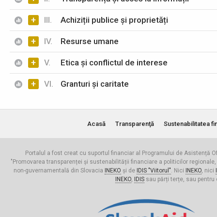
+
III.
Achiziții publice și proprietăți
+
IV.
Resurse umane
+
V.
Etica și conflictul de interese
+
VI.
Granturi și caritate
Acasă
Transparenţă
Sustenabilitatea fi
Portalul a fost creat cu suportul financiar al Programului de Asistență Of
"Promovarea transparenței și sustenabilității financiare a politicilor regionale,
non-guvernamentală din Slovacia
INEKO
și de
IDIS "Viitorul"
. Nici
INEKO
, nici
INEKO
,
IDIS
sau părți terțe, sau pentru 