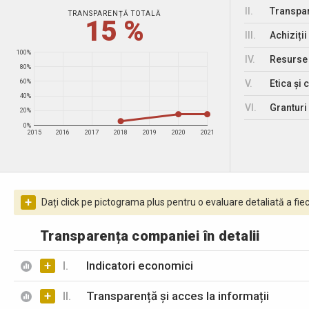
II.
Transpar
TRANSPARENȚĂ TOTALĂ
15 %
III.
Achiziții
100%
IV.
Resurse
80%
V.
Etica și 
60%
40%
VI.
Granturi 
20%
0%
2015
2016
2017
2018
2019
2020
2021
+
Dați click pe pictograma plus pentru o evaluare detaliată a fiec
Transparența companiei în detalii
+
I.
Indicatori economici
+
II.
Transparență și acces la informații