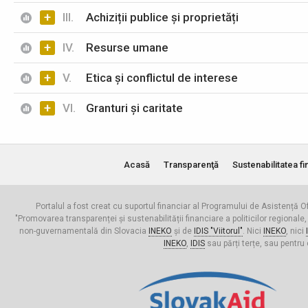
+
III.
Achiziții publice și proprietăți
+
IV.
Resurse umane
+
V.
Etica și conflictul de interese
+
VI.
Granturi și caritate
Acasă
Transparenţă
Sustenabilitatea fi
Portalul a fost creat cu suportul financiar al Programului de Asistență Of
"Promovarea transparenței și sustenabilității financiare a politicilor regionale,
non-guvernamentală din Slovacia
INEKO
și de
IDIS "Viitorul"
. Nici
INEKO
, nici
INEKO
,
IDIS
sau părți terțe, sau pentru 