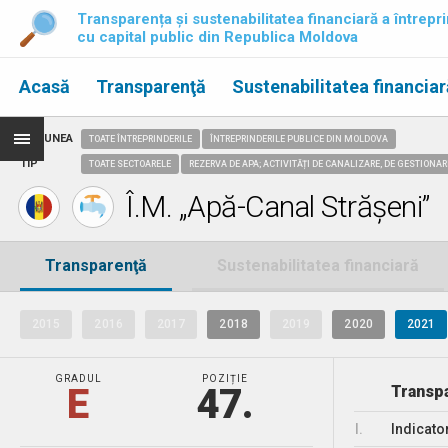
Transparența și sustenabilitatea financiară a întrepri
cu capital public din Republica Moldova
Acasă
Transparenţă
Sustenabilitatea financiar
REGIUNEA
TOATE ÎNTREPRINDERILE
ÎNTREPRINDERILE PUBLICE DIN MOLDOVA
TIP
TOATE SECTOARELE
REZERVA DE APA; ACTIVITĂȚI DE CANALIZARE, DE GESTIONAR
Î.M. „Apă-Canal Strășeni”
Transparenţă
Sustenabilitatea financiară
2015
2016
2017
2018
2019
2020
2021
GRADUL
POZIȚIE
E
47.
Transpa
I.
Indicato