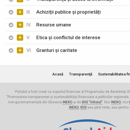
+
III.
Achiziții publice și proprietăți
+
IV.
Resurse umane
+
V.
Etica și conflictul de interese
+
VI.
Granturi și caritate
Acasă
Transparenţă
Sustenabilitatea fi
Portalul a fost creat cu suportul financiar al Programului de Asistență Of
"Promovarea transparenței și sustenabilității financiare a politicilor regionale,
non-guvernamentală din Slovacia
INEKO
și de
IDIS "Viitorul"
. Nici
INEKO
, nici
INEKO
,
IDIS
sau părți terțe, sau pentru 