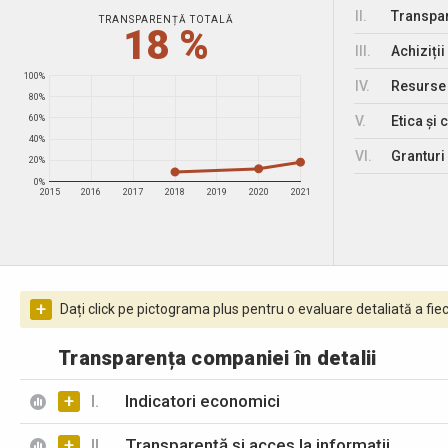
II.
Transpar
TRANSPARENȚĂ TOTALĂ
18 %
III.
Achiziții
100%
IV.
Resurse
80%
V.
Etica și 
60%
40%
VI.
Granturi 
20%
0%
2015
2016
2017
2018
2019
2020
2021
+
Dați click pe pictograma plus pentru o evaluare detaliată a fiec
Transparența companiei în detalii
+
I.
Indicatori economici
+
II.
Transparență și acces la informații