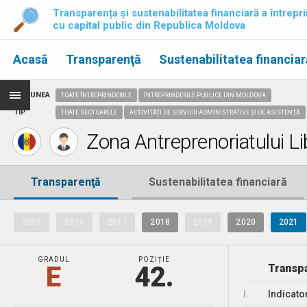
Transparența și sustenabilitatea financiară a întrepri
cu capital public din Republica Moldova
Acasă
Transparenţă
Sustenabilitatea financiar
REGIUNEA
TOATE ÎNTREPRINDERILE
ÎNTREPRINDERILE PUBLICE DIN MOLDOVA
TIP
TOATE SECTOARELE
ACTIVITĂȚI DE SERVICII ADMINISTRATIVE ȘI DE ASISTENȚĂ
Zona Antreprenoriatului L
Transparenţă
Sustenabilitatea financiară
2015
2016
2017
2018
2019
2020
2021
GRADUL
POZIȚIE
E
42.
Transpa
I.
Indicato