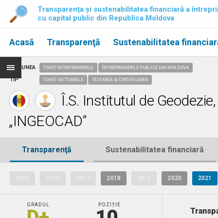
Transparența și sustenabilitatea financiară a întrepri
cu capital public din Republica Moldova
Acasă
Transparenţă
Sustenabilitatea financiar
REGIUNEA
TOATE ÎNTREPRINDERILE
ÎNTREPRINDERILE PUBLICE DIN MOLDOVA
TIP
TOATE SECTOARELE
TESTAREA ȘI CERTIFICAREA
Î.S. Institutul de Geodezi
„INGEOCAD”
Transparenţă
Sustenabilitatea financiară
2015
2016
2017
2018
2019
2020
2021
GRADUL
POZIȚIE
D+
10.
Transpa