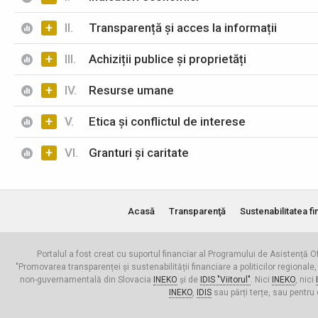
+
II.
Transparență și acces la informații
+
III.
Achiziții publice și proprietăți
+
IV.
Resurse umane
+
V.
Etica și conflictul de interese
+
VI.
Granturi și caritate
Acasă
Transparenţă
Sustenabilitatea fi
Portalul a fost creat cu suportul financiar al Programului de Asistență Of
"Promovarea transparenței și sustenabilității financiare a politicilor regionale,
non-guvernamentală din Slovacia
INEKO
și de
IDIS "Viitorul"
. Nici
INEKO
, nici
INEKO
,
IDIS
sau părți terțe, sau pentru 