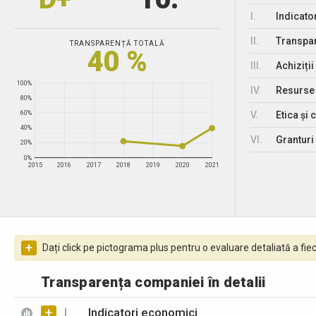
I.
Indicato
II.
Transpar
TRANSPARENȚĂ TOTALĂ
40 %
III.
Achiziții
100%
IV.
Resurse
80%
V.
Etica și 
60%
40%
VI.
Granturi 
20%
0%
2015
2016
2017
2018
2019
2020
2021
+
Dați click pe pictograma plus pentru o evaluare detaliată a fiec
Transparența companiei în detalii
+
I.
Indicatori economici