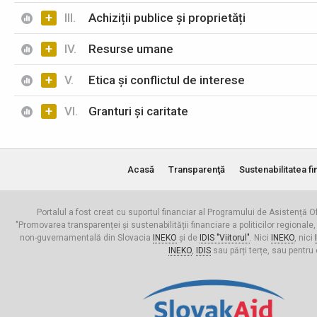
+
III.
Achiziții publice și proprietăți
+
IV.
Resurse umane
+
V.
Etica și conflictul de interese
+
VI.
Granturi și caritate
Acasă
Transparenţă
Sustenabilitatea fi
Portalul a fost creat cu suportul financiar al Programului de Asistență Of
"Promovarea transparenței și sustenabilității financiare a politicilor regionale,
non-guvernamentală din Slovacia
INEKO
și de
IDIS "Viitorul"
. Nici
INEKO
, nici
INEKO
,
IDIS
sau părți terțe, sau pentru 