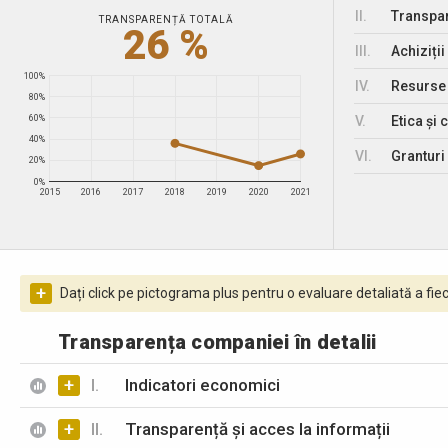
II.
Transpar
TRANSPARENȚĂ TOTALĂ
26 %
III.
Achiziții
100%
IV.
Resurse
80%
V.
Etica și 
60%
40%
VI.
Granturi 
20%
0%
2015
2016
2017
2018
2019
2020
2021
+
Dați click pe pictograma plus pentru o evaluare detaliată a fiec
Transparența companiei în detalii
+
I.
Indicatori economici
+
II.
Transparență și acces la informații