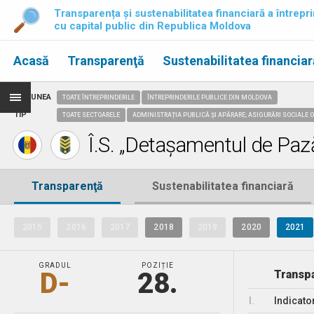
Transparența și sustenabilitatea financiară a întrepri
cu capital public din Republica Moldova
Acasă
Transparenţă
Sustenabilitatea financiar
REGIUNEA
TOATE ÎNTREPRINDERILE
ÎNTREPRINDERILE PUBLICE DIN MOLDOVA
TIP
TOATE SECTOARELE
ADMINISTRAȚIA PUBLICĂ ȘI APĂRARE; ASIGURĂRI SOCIALE O
Î.S. „Detașamentul de Pază
Transparenţă
Sustenabilitatea financiară
2015
2016
2017
2018
2019
2020
2021
GRADUL
POZIȚIE
D-
28.
Transpa
I.
Indicato