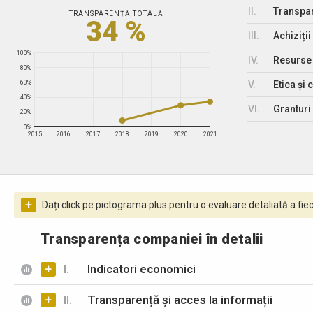
II.
Transpar
TRANSPARENȚĂ TOTALĂ
34 %
III.
Achiziții
100%
IV.
Resurse
80%
V.
Etica și 
60%
40%
VI.
Granturi 
20%
0%
2015
2016
2017
2018
2019
2020
2021
+
Dați click pe pictograma plus pentru o evaluare detaliată a fiec
Transparența companiei în detalii
+
I.
Indicatori economici
+
II.
Transparență și acces la informații