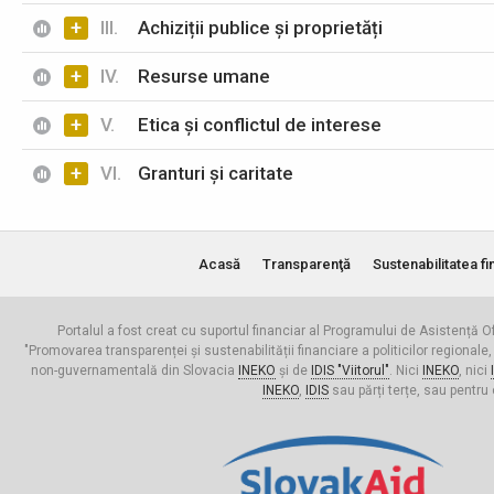
+
III.
Achiziții publice și proprietăți
+
IV.
Resurse umane
+
V.
Etica și conflictul de interese
+
VI.
Granturi și caritate
Acasă
Transparenţă
Sustenabilitatea fi
Portalul a fost creat cu suportul financiar al Programului de Asistență Of
"Promovarea transparenței și sustenabilității financiare a politicilor regionale,
non-guvernamentală din Slovacia
INEKO
și de
IDIS "Viitorul"
. Nici
INEKO
, nici
INEKO
,
IDIS
sau părți terțe, sau pentru 