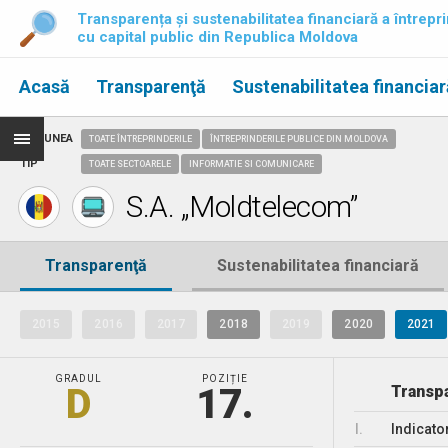
Transparența și sustenabilitatea financiară a întrepri
cu capital public din Republica Moldova
Acasă
Transparenţă
Sustenabilitatea financiar
REGIUNEA
TOATE ÎNTREPRINDERILE
ÎNTREPRINDERILE PUBLICE DIN MOLDOVA
TIP
TOATE SECTOARELE
INFORMATIE SI COMUNICARE
S.A. „Moldtelecom”
Transparenţă
Sustenabilitatea financiară
2015
2016
2017
2018
2019
2020
2021
GRADUL
POZIȚIE
D
17.
Transpa
I.
Indicato