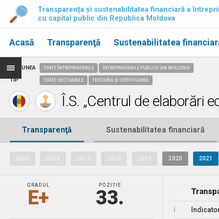
Transparența și sustenabilitatea financiară a întrepri
cu capital public din Republica Moldova
Acasă
Transparenţă
Sustenabilitatea financiar
REGIUNEA
TOATE ÎNTREPRINDERILE
ÎNTREPRINDERILE PUBLICE DIN MOLDOVA
TIP
TOATE SECTOARELE
TESTAREA ȘI CERTIFICAREA
Î.S. „Centrul de elaborări 
Transparenţă
Sustenabilitatea financiară
2015
2016
2017
2018
2019
2020
2021
GRADUL
POZIȚIE
E+
33.
Transpa
I.
Indicato