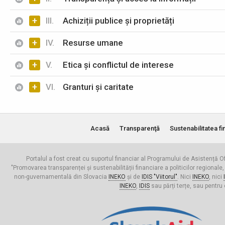
+
III.
Achiziții publice și proprietăți
+
IV.
Resurse umane
+
V.
Etica și conflictul de interese
+
VI.
Granturi și caritate
Acasă
Transparenţă
Sustenabilitatea fi
Portalul a fost creat cu suportul financiar al Programului de Asistență Of
"Promovarea transparenței și sustenabilității financiare a politicilor regionale,
non-guvernamentală din Slovacia
INEKO
și de
IDIS "Viitorul"
. Nici
INEKO
, nici
INEKO
,
IDIS
sau părți terțe, sau pentru 