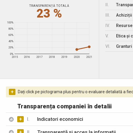
II.
Transpar
TRANSPARENȚĂ TOTALĂ
23 %
III.
Achiziții
100%
IV.
Resurse
80%
V.
Etica și 
60%
40%
VI.
Granturi 
20%
0%
2015
2016
2017
2018
2019
2020
2021
+
Dați click pe pictograma plus pentru o evaluare detaliată a fiec
Transparența companiei în detalii
+
I.
Indicatori economici
+
II.
Transparență și acces la informații