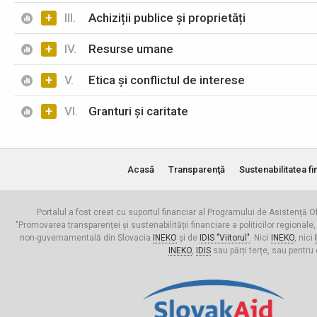
+
III.
Achiziții publice și proprietăți
+
IV.
Resurse umane
+
V.
Etica și conflictul de interese
+
VI.
Granturi și caritate
Acasă
Transparenţă
Sustenabilitatea fi
Portalul a fost creat cu suportul financiar al Programului de Asistență Of
"Promovarea transparenței și sustenabilității financiare a politicilor regionale,
non-guvernamentală din Slovacia
INEKO
și de
IDIS "Viitorul"
. Nici
INEKO
, nici
INEKO
,
IDIS
sau părți terțe, sau pentru 