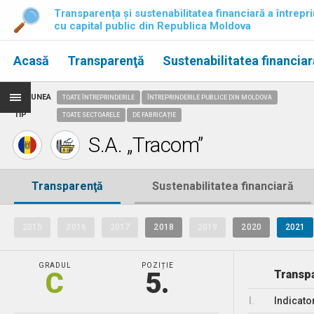
Transparența și sustenabilitatea financiară a întrepri
cu capital public din Republica Moldova
Acasă
Transparenţă
Sustenabilitatea financiar
REGIUNEA
TOATE ÎNTREPRINDERILE
ÎNTREPRINDERILE PUBLICE DIN MOLDOVA
TIP
TOATE SECTOARELE
DE FABRICAȚIE
S.A. „Tracom”
Transparenţă
Sustenabilitatea financiară
2015
2016
2017
2018
2019
2020
2021
GRADUL
POZIȚIE
C
5.
Transpa
I.
Indicato