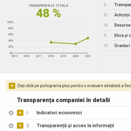
II.
Transpar
TRANSPARENȚĂ TOTALĂ
48 %
III.
Achiziții
100%
IV.
Resurse
80%
V.
Etica și 
60%
40%
VI.
Granturi 
20%
0%
2015
2016
2017
2018
2019
2020
2021
+
Dați click pe pictograma plus pentru o evaluare detaliată a fiec
Transparența companiei în detalii
+
I.
Indicatori economici
+
II.
Transparență și acces la informații