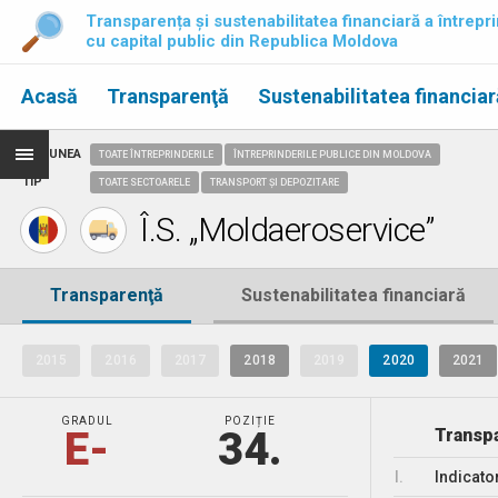
Transparența și sustenabilitatea financiară a întrepri
cu capital public din Republica Moldova
Acasă
Transparenţă
Sustenabilitatea financiar
REGIUNEA
TOATE ÎNTREPRINDERILE
ÎNTREPRINDERILE PUBLICE DIN MOLDOVA
TIP
TOATE SECTOARELE
TRANSPORT ȘI DEPOZITARE
Î.S. „Moldaeroservice”
Transparenţă
Sustenabilitatea financiară
2015
2016
2017
2018
2019
2020
2021
GRADUL
POZIȚIE
E-
34.
Transpa
I.
Indicato