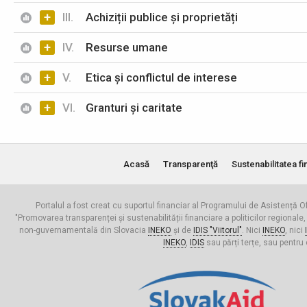
+
III.
Achiziții publice și proprietăți
+
IV.
Resurse umane
+
V.
Etica și conflictul de interese
+
VI.
Granturi și caritate
Acasă
Transparenţă
Sustenabilitatea fi
Portalul a fost creat cu suportul financiar al Programului de Asistență Of
"Promovarea transparenței și sustenabilității financiare a politicilor regionale,
non-guvernamentală din Slovacia
INEKO
și de
IDIS "Viitorul"
. Nici
INEKO
, nici
INEKO
,
IDIS
sau părți terțe, sau pentru 