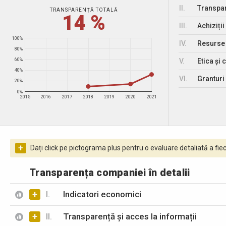
II.
Transpar
TRANSPARENȚĂ TOTALĂ
14 %
III.
Achiziții
100%
IV.
Resurse
80%
V.
Etica și 
60%
40%
VI.
Granturi 
20%
0%
2015
2016
2017
2018
2019
2020
2021
+
Dați click pe pictograma plus pentru o evaluare detaliată a fiec
Transparența companiei în detalii
+
I.
Indicatori economici
+
II.
Transparență și acces la informații