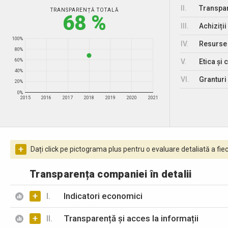
II.
Transpar
TRANSPARENȚĂ TOTALĂ
68 %
III.
Achiziții
100%
IV.
Resurse
80%
V.
Etica și 
60%
40%
VI.
Granturi 
20%
0%
2015
2016
2017
2018
2019
2020
2021
+
Dați click pe pictograma plus pentru o evaluare detaliată a fiec
Transparența companiei în detalii
+
I.
Indicatori economici
+
II.
Transparență și acces la informații