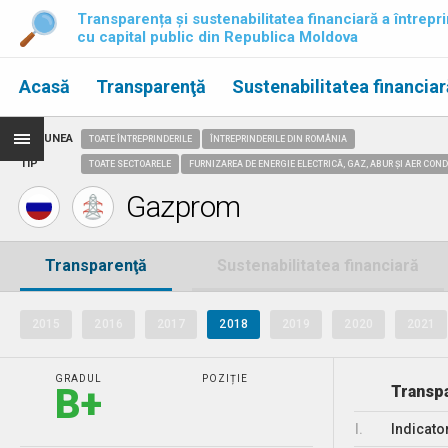
Transparența și sustenabilitatea financiară a întrepri
cu capital public din Republica Moldova
Acasă
Transparenţă
Sustenabilitatea financiar
REGIUNEA
TOATE ÎNTREPRINDERILE
ÎNTREPRINDERILE DIN ROMÂNIA
TIP
TOATE SECTOARELE
FURNIZAREA DE ENERGIE ELECTRICĂ, GAZ, ABUR ȘI AER CON
Gazprom
Transparenţă
Sustenabilitatea financiară
2015
2016
2017
2018
2019
2020
2021
GRADUL
POZIȚIE
B+
Transpa
I.
Indicato