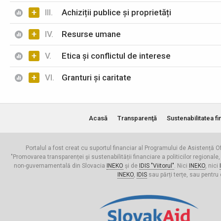
+
III.
Achiziții publice și proprietăți
+
IV.
Resurse umane
+
V.
Etica și conflictul de interese
+
VI.
Granturi și caritate
Acasă
Transparenţă
Sustenabilitatea fi
Portalul a fost creat cu suportul financiar al Programului de Asistență Of
"Promovarea transparenței și sustenabilității financiare a politicilor regionale,
non-guvernamentală din Slovacia
INEKO
și de
IDIS "Viitorul"
. Nici
INEKO
, nici
INEKO
,
IDIS
sau părți terțe, sau pentru 