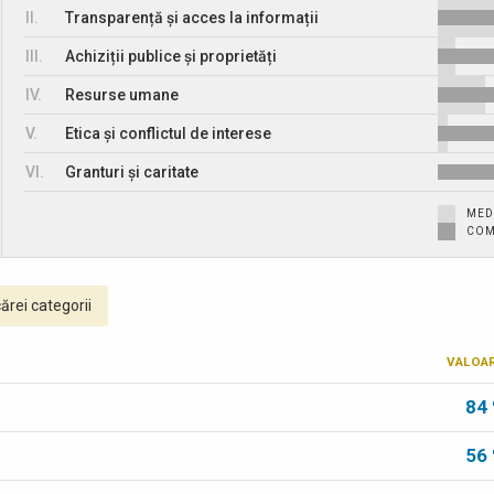
II.
Transparență și acces la informații
III.
Achiziții publice și proprietăți
IV.
Resurse umane
V.
Etica și conflictul de interese
VI.
Granturi și caritate
MED
COM
ărei categorii
VALOA
84
56