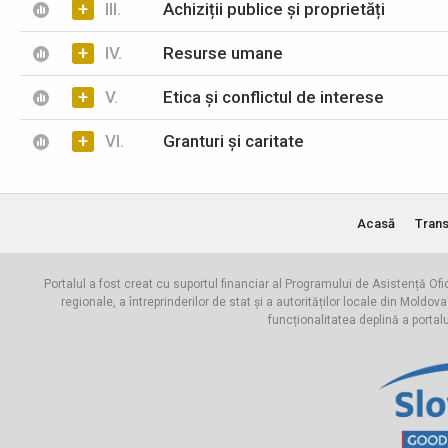
+
III.
Achiziții publice și proprietăți
+
IV.
Resurse umane
+
V.
Etica și conflictul de interese
+
VI.
Granturi și caritate
Acasă
Trans
Portalul a fost creat cu suportul financiar al Programului de Asistență Ofi
regionale, a întreprinderilor de stat și a autorităților locale din Mo
funcționalitatea deplină a portal