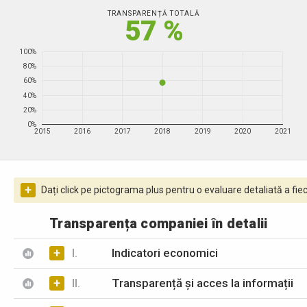
TRANSPARENȚĂ TOTALĂ
57 %
100%
80%
60%
40%
20%
0%
2015
2016
2017
2018
2019
2020
2021
+
Dați click pe pictograma plus pentru o evaluare detaliată a fiec
Transparența companiei în detalii
+
I.
Indicatori economici
+
II.
Transparență și acces la informații