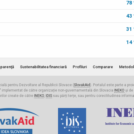
78
43
31
14
parenţă
Sustenabilitatea financiară
Profiluri
Comparare
Metodol
cială pentru Dezvoltare al Republicii Slovace (
SlovakAid
). Portalul este parte a pro
ldova" implementat de către organizație non-guvernamentală din Slovacia
INEKO
și de
urilor create de către
INEKO
,
IDIS
sau părți terțe, sau pentru corectitudinea informați