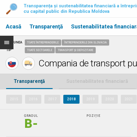
Transparența și sustenabilitatea financiară a întrepri
cu capital public din Republica Moldova
Acasă
Transparenţă
Sustenabilitatea financiar
REGIUNEA
TOATE ÎNTREPRINDERILE
ÎNTREPRINDERILE DIN SLOVACIA
TIP
TOATE SECTOARELE
TRANSPORT ȘI DEPOZITARE
Compania de transport pub
Transparenţă
Sustenabilitatea financiară
2015
2016
2017
2018
2019
2020
2021
GRADUL
POZIȚIE
B-