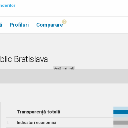
nderilor
0
ă
Profiluri
Comparare
lic Bratislava
Arată mai mult
Transparență totală
I.
Indicatori economici