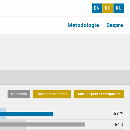
EN
RO
RU
Metodologie
Despre
Descarcă
Compară cu media
Adaugă pentru comparare
57 %
84 %