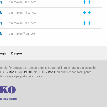
+
+
 %
din maxim 18 puncte
+
+
 %
din maxim 14 puncte
+
+
 %
din maxim 13 puncte
 %
din maxim 7 puncte
ogie
Despre
iectului "Promovarea transparenței și sustenabilității financiare a politicilor
IDIS "Viitorul"
. Nici
INEKO
, nici
IDIS "Viitorul"
nu sunt responsabili pentru
ilor afișate pe portalurile create.