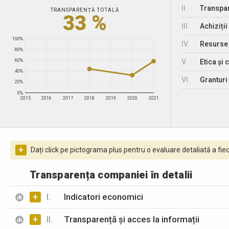
II.
Transpar
TRANSPARENȚĂ TOTALĂ
33 %
III.
Achiziții
100%
IV.
Resurse
80%
V.
Etica și 
60%
40%
VI.
Granturi 
20%
0%
2015
2016
2017
2018
2019
2020
2021
+
Dați click pe pictograma plus pentru o evaluare detaliată a fiec
Transparența companiei în detalii
+
I.
Indicatori economici
+
II.
Transparență și acces la informații