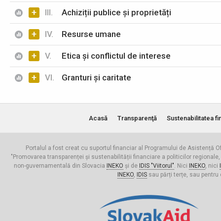
+
III.
Achiziții publice și proprietăți
+
IV.
Resurse umane
+
V.
Etica și conflictul de interese
+
VI.
Granturi și caritate
Acasă
Transparenţă
Sustenabilitatea fi
Portalul a fost creat cu suportul financiar al Programului de Asistență Of
"Promovarea transparenței și sustenabilității financiare a politicilor regionale,
non-guvernamentală din Slovacia
INEKO
și de
IDIS "Viitorul"
. Nici
INEKO
, nici
INEKO
,
IDIS
sau părți terțe, sau pentru 