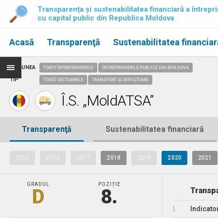
Transparența și sustenabilitatea financiară a întrepri
cu capital public din Republica Moldova
Acasă
Transparenţă
Sustenabilitatea financiar
REGIUNEA
TOATE ÎNTREPRINDERILE
ÎNTREPRINDERILE PUBLICE DIN MOLDOVA
TIP
TOATE SECTOARELE
TRANSPORT ȘI DEPOZITARE
Î.S. „MoldATSA”
Transparenţă
Sustenabilitatea financiară
2015
2016
2017
2018
2019
2020
2021
GRADUL
POZIȚIE
D
8.
Transpa
I.
Indicato