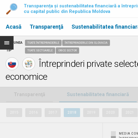
Transparența și sustenabilitatea financiară a întrepri
cu capital public din Republica Moldova
Acasă
Transparenţă
Sustenabilitatea financiar
REGIUNEA
TOATE ÎNTREPRINDERILE
ÎNTREPRINDERILE DIN SLOVACIA
TIP
TOATE SECTOARELE
ORICE SECTOR
Întreprinderi private selec
economice
Transparenţă
Sustenabilitatea financiară
2015
2016
2017
2018
2019
2020
2021
MEDIA CO