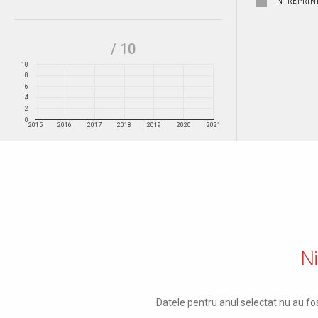
ÎNTREPRIN
/ 10
10
8
6
4
2
0
2015
2016
2017
2018
2019
2020
2021
Ni
Datele pentru anul selectat nu au fos