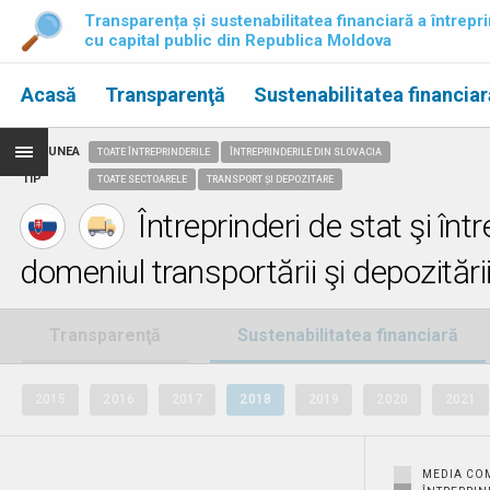
Transparența și sustenabilitatea financiară a întrepri
cu capital public din Republica Moldova
Acasă
Transparenţă
Sustenabilitatea financiar
REGIUNEA
TOATE ÎNTREPRINDERILE
ÎNTREPRINDERILE DIN SLOVACIA
TIP
TOATE SECTOARELE
TRANSPORT ȘI DEPOZITARE
Întreprinderi de stat şi înt
domeniul transportării şi depozitări
Transparenţă
Sustenabilitatea financiară
2015
2016
2017
2018
2019
2020
2021
MEDIA CO