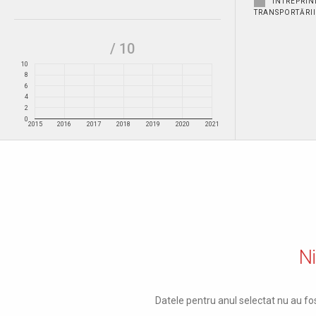
ÎNTREPRIN
TRANSPORTĂRII 
/ 10
10
8
6
4
2
0
2015
2016
2017
2018
2019
2020
2021
Ni
Datele pentru anul selectat nu au fos