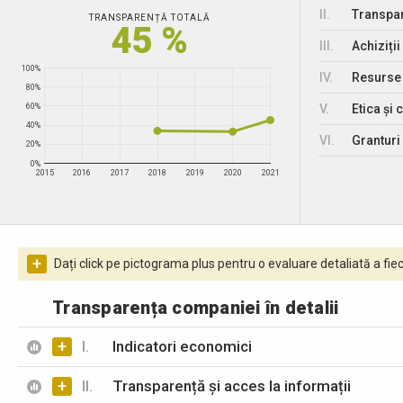
II.
Transpar
TRANSPARENȚĂ TOTALĂ
45 %
III.
Achiziții
100%
IV.
Resurse
80%
V.
Etica și 
60%
40%
VI.
Granturi 
20%
0%
2015
2016
2017
2018
2019
2020
2021
+
Dați click pe pictograma plus pentru o evaluare detaliată a fiec
Transparența companiei în detalii
+
I.
Indicatori economici
+
II.
Transparență și acces la informații