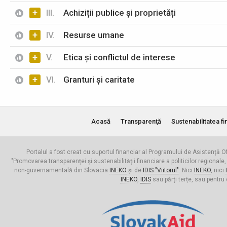
+
III.
Achiziții publice și proprietăți
+
IV.
Resurse umane
+
V.
Etica și conflictul de interese
+
VI.
Granturi și caritate
Acasă
Transparenţă
Sustenabilitatea fi
Portalul a fost creat cu suportul financiar al Programului de Asistență Of
"Promovarea transparenței și sustenabilității financiare a politicilor regionale,
non-guvernamentală din Slovacia
INEKO
și de
IDIS "Viitorul"
. Nici
INEKO
, nici
INEKO
,
IDIS
sau părți terțe, sau pentru 