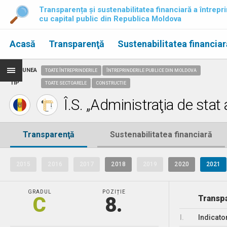
Transparența și sustenabilitatea financiară a întrepri
cu capital public din Republica Moldova
Acasă
Transparenţă
Sustenabilitatea financiar
REGIUNEA
TOATE ÎNTREPRINDERILE
ÎNTREPRINDERILE PUBLICE DIN MOLDOVA
TIP
TOATE SECTOARELE
CONSTRUCTIE
Î.S. „Administraţia de stat
Transparenţă
Sustenabilitatea financiară
2015
2016
2017
2018
2019
2020
2021
GRADUL
POZIȚIE
C
8.
Transpa
I.
Indicato