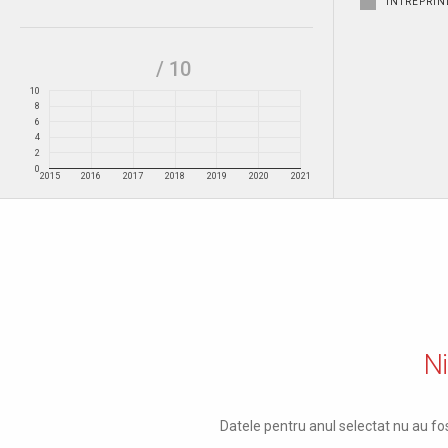
ÎNTREPRIN
/ 10
10
8
6
4
2
0
2015
2016
2017
2018
2019
2020
2021
Ni
Datele pentru anul selectat nu au fos