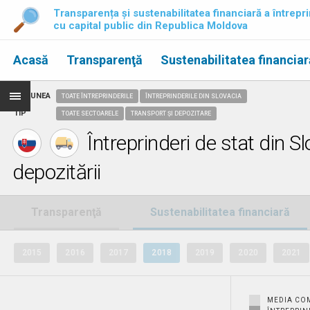
Transparența și sustenabilitatea financiară a întrepri
cu capital public din Republica Moldova
Acasă
Transparenţă
Sustenabilitatea financiar
REGIUNEA
TOATE ÎNTREPRINDERILE
ÎNTREPRINDERILE DIN SLOVACIA
TIP
TOATE SECTOARELE
TRANSPORT ȘI DEPOZITARE
Întreprinderi de stat din Sl
depozitării
Transparenţă
Sustenabilitatea financiară
2015
2016
2017
2018
2019
2020
2021
MEDIA CO