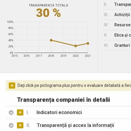
II.
Transpar
TRANSPARENȚĂ TOTALĂ
30 %
III.
Achiziții
100%
IV.
Resurse
80%
V.
Etica și 
60%
40%
VI.
Granturi 
20%
0%
2015
2016
2017
2018
2019
2020
2021
+
Dați click pe pictograma plus pentru o evaluare detaliată a fiec
Transparența companiei în detalii
+
I.
Indicatori economici
+
II.
Transparență și acces la informații