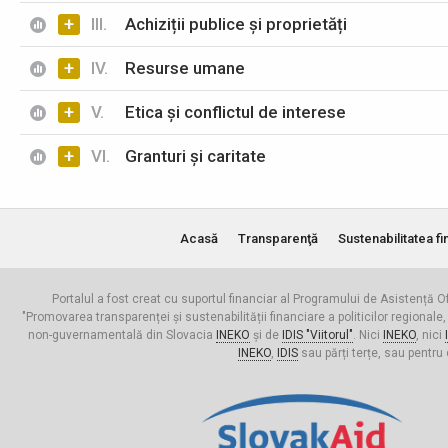
+
III.
Achiziții publice și proprietăți
+
IV.
Resurse umane
+
V.
Etica și conflictul de interese
+
VI.
Granturi și caritate
Acasă
Transparenţă
Sustenabilitatea fi
Portalul a fost creat cu suportul financiar al Programului de Asistență Of
"Promovarea transparenței și sustenabilității financiare a politicilor regionale,
non-guvernamentală din Slovacia
INEKO
și de
IDIS "Viitorul"
. Nici
INEKO
, nici
INEKO
,
IDIS
sau părți terțe, sau pentru 