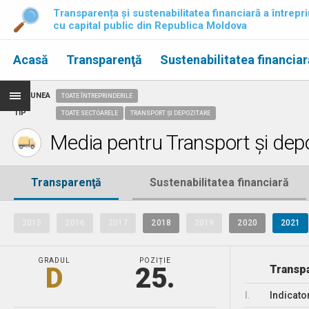
Transparența și sustenabilitatea financiară a întrepri
cu capital public din Republica Moldova
Acasă
Transparenţă
Sustenabilitatea financiar
REGIUNEA
TOATE ÎNTREPRINDERILE
TIP
TOATE SECTOARELE
TRANSPORT ȘI DEPOZITARE
Media pentru Transport și depo
Transparenţă
Sustenabilitatea financiară
2015
2016
2017
2018
2019
2020
2021
GRADUL
POZIȚIE
D
25.
Transpa
I.
Indicato