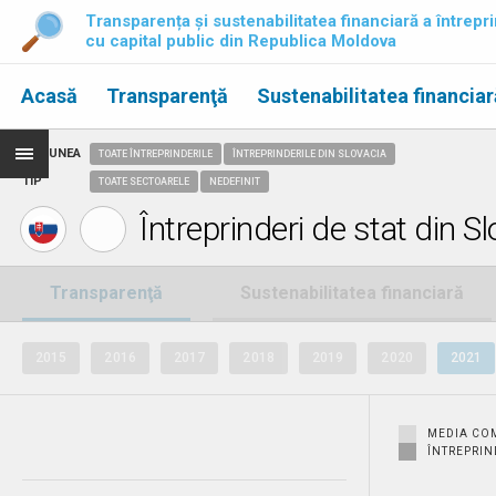
Transparența și sustenabilitatea financiară a întrepri
cu capital public din Republica Moldova
Acasă
Transparenţă
Sustenabilitatea financiar
REGIUNEA
TOATE ÎNTREPRINDERILE
ÎNTREPRINDERILE DIN SLOVACIA
TIP
TOATE SECTOARELE
NEDEFINIT
Întreprinderi de stat din 
Transparenţă
Sustenabilitatea financiară
2015
2016
2017
2018
2019
2020
2021
MEDIA CO
ÎNTREPRIN