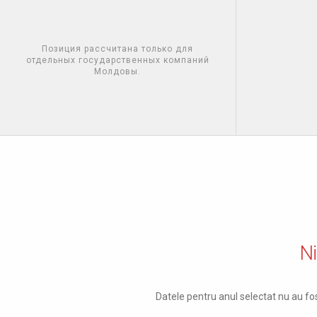
Позиция рассчитана только для
отдельных государственных компаний
Молдовы.
Ni
Datele pentru anul selectat nu au fos