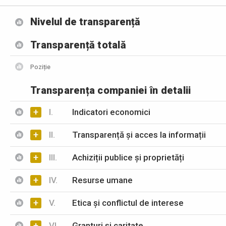
Nivelul de transparență
Transparență totală
Poziție
Transparența companiei în detalii
+
I.
Indicatori economici
+
II.
Transparență și acces la informații
+
III.
Achiziții publice și proprietăți
+
IV.
Resurse umane
+
V.
Etica și conflictul de interese
+
VI.
Granturi și caritate