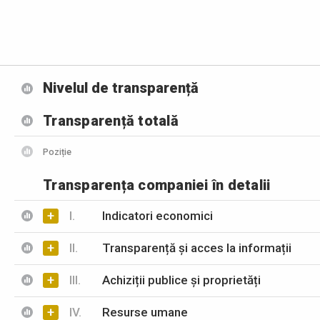
Nivelul de transparență
Transparență totală
Poziție
Transparența companiei în detalii
+
I.
Indicatori economici
+
II.
Transparență și acces la informații
+
III.
Achiziții publice și proprietăți
+
IV.
Resurse umane