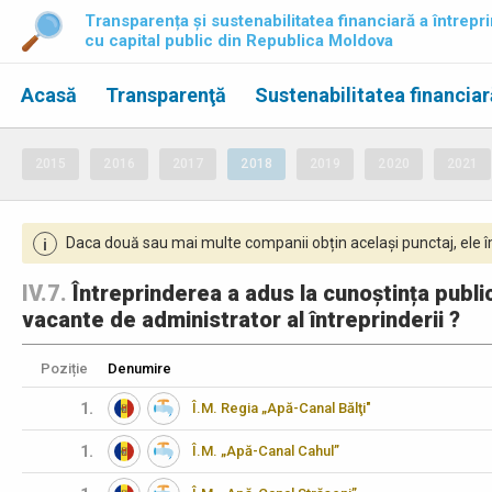
Transparența și sustenabilitatea financiară a întrepri
cu capital public din Republica Moldova
Acasă
Transparenţă
Sustenabilitatea financiar
2015
2016
2017
2018
2019
2020
2021
Daca două sau mai multe companii obțin același punctaj, ele îm
i
IV.7.
Întreprinderea a adus la cunoștința publi
vacante de administrator al întreprinderii ?
Poziție
Denumire
1.
Î.M. Regia „Apă-Canal Bălţi"
1.
Î.M. „Apă-Canal Cahul”