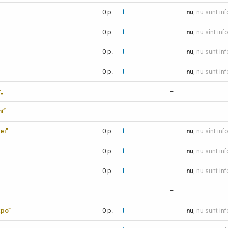
0 p.
nu
, nu sunt in
0 p.
nu
, nu sînt inf
0 p.
nu
, nu sunt in
0 p.
nu
, nu sunt in
r„
–
i”
–
ei”
0 p.
nu
, nu sînt inf
0 p.
nu
, nu sunt in
0 p.
nu
, nu sunt in
–
xpo”
0 p.
nu
, nu sunt in