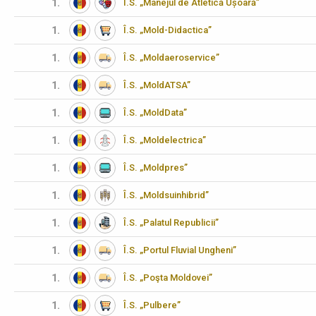
1.
I.S. „Manejul de Atletică Ușoară”
1.
Î.S. „Mold-Didactica”
1.
Î.S. „Moldaeroservice”
1.
Î.S. „MoldATSA”
1.
Î.S. „MoldData”
1.
Î.S. „Moldelectrica”
1.
Î.S. „Moldpres”
1.
Î.S. „Moldsuinhibrid”
1.
Î.S. „Palatul Republicii”
1.
Î.S. „Portul Fluvial Ungheni”
1.
Î.S. „Poşta Moldovei”
1.
Î.S. „Pulbere”