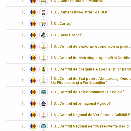
1.
Î.S. „Calea Ferată din Moldova”
1.
Î.S. „Camera Înregistrării de Stat”
1.
Î.S. „Cartuș”
1.
Î.S. „Casa Presei”
1.
Î.S. „Centrul de elaborări economice şi produ
1.
Î.S. „Centrul de Metrologie Aplicată şi Certifi
1.
Î.S. „Centrul de pregătire a specialiştilor pen
Î.S. „Centrul de Stat pentru Atestarea şi Omo
1.
Uz Fitosanitar şi a Fertilizanţilor”
1.
Î.S. „Centrul de Telecomunicaţii Speciale”
1.
Î.S. „Centrul Informaţional Agricol”
1.
Î.S. „Centrul Naţional de Verificare a Calităţii
1.
Î.S. „Centrul Naţional pentru Frecvenţe Radio”