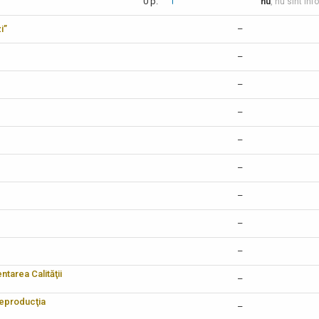
0 p.
nu
, nu sînt inf
i”
–
–
–
–
–
–
–
–
–
tarea Calităţii
–
reproducţia
–