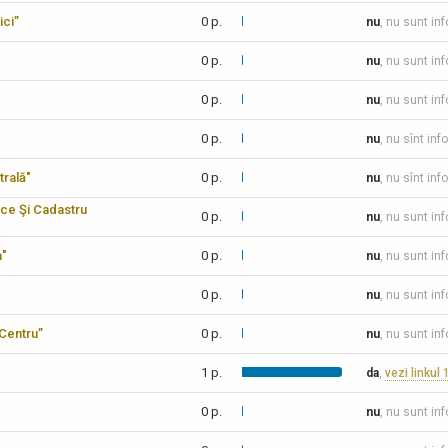
ici”
0 p.
nu
, nu sunt in
0 p.
nu
, nu sunt in
0 p.
nu
, nu sunt in
0 p.
nu
, nu sînt inf
trală"
0 p.
nu
, nu sînt inf
ice Şi Cadastru
0 p.
nu
, nu sunt in
a"
0 p.
nu
, nu sunt in
0 p.
nu
, nu sunt in
-Centru”
0 p.
nu
, nu sunt in
1 p.
da
,
vezi linkul 
0 p.
nu
, nu sunt in