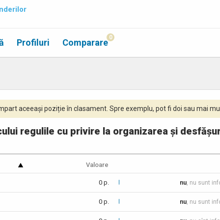
nderilor
0
ă
Profiluri
Comparare
part aceeași poziție în clasament. Spre exemplu, pot fi doi sau mai mul
cului regulile cu privire la organizarea și desfăș
Valoare
0 p.
nu
, nu sunt in
0 p.
nu
, nu sunt in