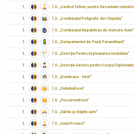
1.
Î.S. „Centrul Tehnic pentru Securitate Industria
1.
Î.S. „Combinatul Poligrafic din Chișinău”
1.
Î.S. „Combinatul Republican de Instruire Auto”
1.
Î.S. „Detașamentul de Pază Paramilitară”
1.
Î.S. „Direcţia Pentru Exploatarea Imobilului”
1.
Î.S. „Direcţia Servicii pentru Corpul Diplomati
1.
Î.S. „Dumbrava - Vest”
1.
Î.S. „Fintehinform”
1.
Î.S. „Fiscservinform”
1.
Î.S. „Gările şi staţiile auto”
1.
Î.S. „Indal Proiect”