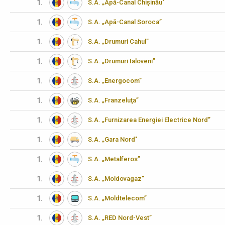
1.
S.A. „Apă-Canal Chișinău"
1.
S.A. „Apă-Canal Soroca”
1.
S.A. „Drumuri Cahul”
1.
S.A. „Drumuri Ialoveni”
1.
S.A. „Energocom”
1.
S.A. „Franzeluţa”
1.
S.A. „Furnizarea Energiei Electrice Nord”
1.
S.A. „Gara Nord"
1.
S.A. „Metalferos”
1.
S.A. „Moldovagaz”
1.
S.A. „Moldtelecom”
1.
S.A. „RED Nord-Vest”