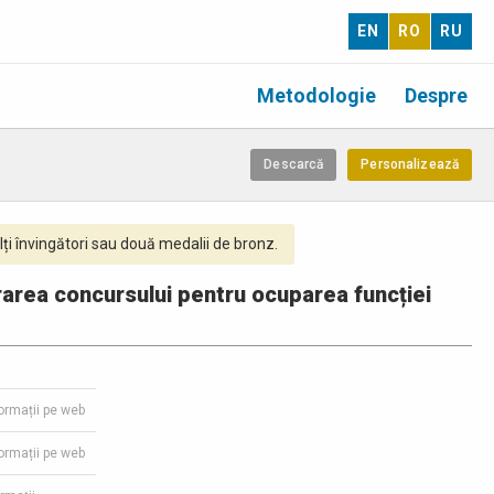
EN
RO
RU
Metodologie
Despre
Descarcă
Personalizează
ți învingători sau două medalii de bronz.
urarea concursului pentru ocuparea funcției
formații pe web
formații pe web