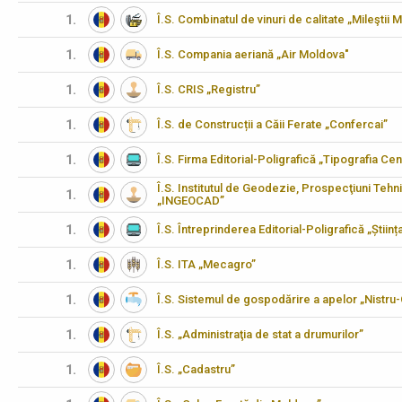
1.
Î.S. Combinatul de vinuri de calitate „Mileştii M
1.
Î.S. Compania aeriană „Air Moldova"
1.
Î.S. CRIS „Registru”
1.
Î.S. de Construcții a Căii Ferate „Confercai”
1.
Î.S. Firma Editorial-Poligrafică „Tipografia Cen
Î.S. Institutul de Geodezie, Prospecţiuni Tehn
1.
„INGEOCAD”
1.
Î.S. Întreprinderea Editorial-Poligrafică „Științ
1.
Î.S. ITA „Mecagro”
1.
Î.S. Sistemul de gospodărire a apelor „Nistru
1.
Î.S. „Administraţia de stat a drumurilor”
1.
Î.S. „Cadastru”