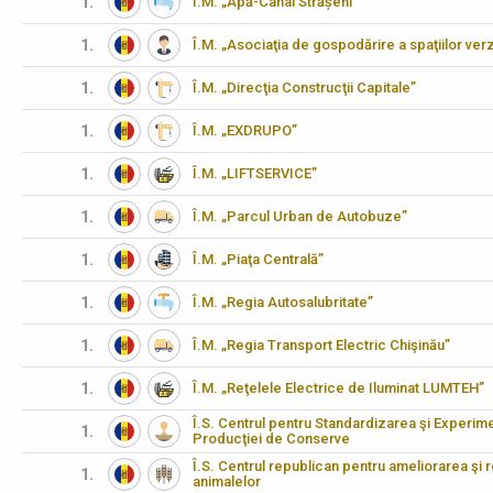
1.
Î.M. „Apă-Canal Strășeni”
1.
Î.M. „Asociaţia de gospodărire a spaţiilor verz
1.
Î.M. „Direcţia Construcţii Capitale”
1.
Î.M. „EXDRUPO”
1.
Î.M. „LIFTSERVICE”
1.
Î.M. „Parcul Urban de Autobuze”
1.
Î.M. „Piaţa Centrală”
1.
Î.M. „Regia Autosalubritate”
1.
Î.M. „Regia Transport Electric Chişinău”
1.
Î.M. „Reţelele Electrice de Iluminat LUMTEH”
Î.S. Centrul pentru Standardizarea şi Experimen
1.
Producţiei de Conserve
Î.S. Centrul republican pentru ameliorarea şi 
1.
animalelor