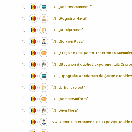
1.
Î.S. „Radiocomunicații”
1.
Î.S. „Registrul Naval”
1.
Î.S. „Ruralproiect”
1.
Î.S. „Servicii Pază”
1.
Î.S. „Staţia de Stat pentru Încercarea Maşinilo
1.
Î.S. „Stațiunea didactică experimentală Criulen
1.
Î.S. „Tipografia Academiei de Ştiinţe a Moldov
1.
Î.S. „Urbanproiect"
1.
Î.S. „Vamservinform”
1.
Î.S. „Viva Flora”
1.
S.A. Centrul Internaţional de Expoziţii „Molde