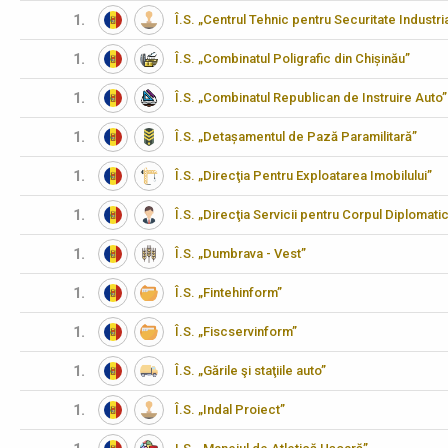
1.
Î.S. „Centrul Tehnic pentru Securitate Industria
1.
Î.S. „Combinatul Poligrafic din Chișinău”
1.
Î.S. „Combinatul Republican de Instruire Auto”
1.
Î.S. „Detașamentul de Pază Paramilitară”
1.
Î.S. „Direcţia Pentru Exploatarea Imobilului”
1.
Î.S. „Direcţia Servicii pentru Corpul Diplomati
1.
Î.S. „Dumbrava - Vest”
1.
Î.S. „Fintehinform”
1.
Î.S. „Fiscservinform”
1.
Î.S. „Gările şi staţiile auto”
1.
Î.S. „Indal Proiect”