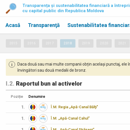
Transparența și sustenabilitatea financiară a întrepri
cu capital public din Republica Moldova
Acasă
Transparenţă
Sustenabilitatea financiar
2015
2016
2017
2018
2019
2020
2021
Daca două sau mai multe companii obțin același punctaj, ele î
i
învingători sau două medalii de bronz.
I.2.
Raportul bun al activelor
Poziție
Denumire
1.
Î.M. Regia „Apă-Canal Bălţi"
1.
Î.M. „Apă-Canal Cahul”
1.
Î.M. „Apă-Canal Strășeni”