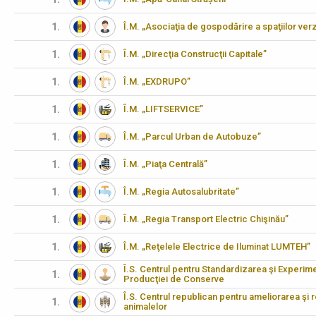
1.
Î.M. „Asociaţia de gospodărire a spaţiilor verz
1.
Î.M. „Direcţia Construcţii Capitale”
1.
Î.M. „EXDRUPO”
1.
Î.M. „LIFTSERVICE”
1.
Î.M. „Parcul Urban de Autobuze”
1.
Î.M. „Piaţa Centrală”
1.
Î.M. „Regia Autosalubritate”
1.
Î.M. „Regia Transport Electric Chişinău”
1.
Î.M. „Reţelele Electrice de Iluminat LUMTEH”
Î.S. Centrul pentru Standardizarea şi Experimen
1.
Producţiei de Conserve
Î.S. Centrul republican pentru ameliorarea şi 
1.
animalelor