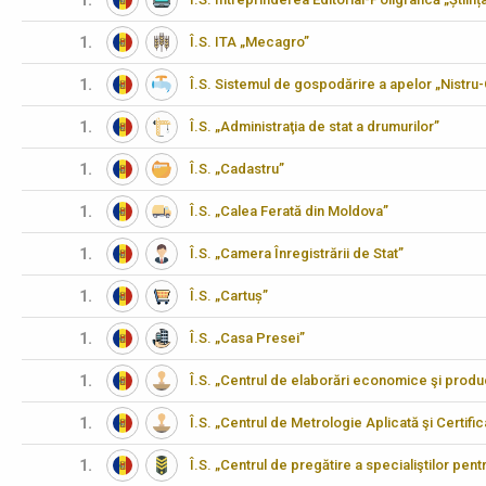
1.
1.
Î.S. ITA „Mecagro”
1.
Î.S. Sistemul de gospodărire a apelor „Nistru
1.
Î.S. „Administraţia de stat a drumurilor”
1.
Î.S. „Cadastru”
1.
Î.S. „Calea Ferată din Moldova”
1.
Î.S. „Camera Înregistrării de Stat”
1.
Î.S. „Cartuș”
1.
Î.S. „Casa Presei”
1.
Î.S. „Centrul de elaborări economice şi produ
1.
Î.S. „Centrul de Metrologie Aplicată şi Certifi
1.
Î.S. „Centrul de pregătire a specialiştilor pen