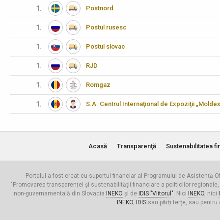
1.
Postnord
1.
Postul rusesc
1.
Postul slovac
1.
RJD
1.
Romgaz
1.
S.A. Centrul Internaţional de Expoziţii „Molde
Acasă
Transparenţă
Sustenabilitatea fi
Portalul a fost creat cu suportul financiar al Programului de Asistență Of
"Promovarea transparenței și sustenabilității financiare a politicilor regionale,
non-guvernamentală din Slovacia
INEKO
și de
IDIS "Viitorul"
. Nici
INEKO
, nici
INEKO
,
IDIS
sau părți terțe, sau pentru 