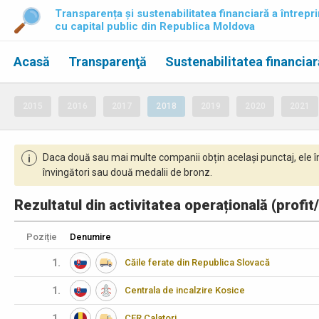
Transparența și sustenabilitatea financiară a întrepri
cu capital public din Republica Moldova
Acasă
Transparenţă
Sustenabilitatea financiar
2015
2016
2017
2018
2019
2020
2021
Daca două sau mai multe companii obțin același punctaj, ele î
i
învingători sau două medalii de bronz.
Rezultatul din activitatea operațională (profit
Poziție
Denumire
1.
Căile ferate din Republica Slovacă
1.
Centrala de incalzire Kosice
1.
CFR Calatori