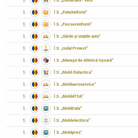
1.
Î.S. „Dumbrava - Vest”
1.
Î.S. „Fintehinform”
1.
Î.S. „Fiscservinform”
1.
Î.S. „Gările şi staţiile auto”
1.
Î.S. „Indal Proiect”
1.
I.S. „Manejul de Atletică Ușoară”
1.
Î.S. „Mold-Didactica”
1.
Î.S. „Moldaeroservice”
1.
Î.S. „MoldATSA”
1.
Î.S. „MoldData”
1.
Î.S. „Moldelectrica”
1.
Î.S. „Moldpres”