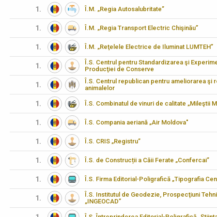
1.
Î.M. „Regia Autosalubritate”
1.
Î.M. „Regia Transport Electric Chişinău”
1.
Î.M. „Reţelele Electrice de Iluminat LUMTEH”
Î.S. Centrul pentru Standardizarea şi Experimen
1.
Producţiei de Conserve
Î.S. Centrul republican pentru ameliorarea şi 
1.
animalelor
1.
Î.S. Combinatul de vinuri de calitate „Mileştii M
1.
Î.S. Compania aeriană „Air Moldova"
1.
Î.S. CRIS „Registru”
1.
Î.S. de Construcții a Căii Ferate „Confercai”
1.
Î.S. Firma Editorial-Poligrafică „Tipografia Cen
Î.S. Institutul de Geodezie, Prospecţiuni Tehn
1.
„INGEOCAD”
Î.S. Întreprinderea Editorial-Poligrafică „Științ