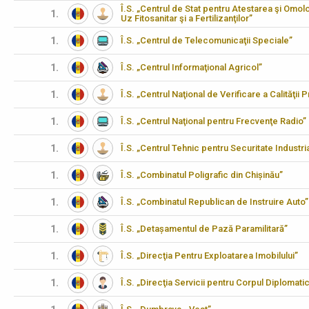
Î.S. „Centrul de Stat pentru Atestarea şi Omo
1.
Uz Fitosanitar şi a Fertilizanţilor”
1.
Î.S. „Centrul de Telecomunicaţii Speciale”
1.
Î.S. „Centrul Informaţional Agricol”
1.
Î.S. „Centrul Naţional de Verificare a Calităţii
1.
Î.S. „Centrul Naţional pentru Frecvenţe Radio”
1.
Î.S. „Centrul Tehnic pentru Securitate Industria
1.
Î.S. „Combinatul Poligrafic din Chișinău”
1.
Î.S. „Combinatul Republican de Instruire Auto”
1.
Î.S. „Detașamentul de Pază Paramilitară”
1.
Î.S. „Direcţia Pentru Exploatarea Imobilului”
1.
Î.S. „Direcţia Servicii pentru Corpul Diplomati