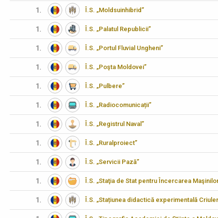
1.
Î.S. „Moldsuinhibrid”
1.
Î.S. „Palatul Republicii”
1.
Î.S. „Portul Fluvial Ungheni”
1.
Î.S. „Poşta Moldovei”
1.
Î.S. „Pulbere”
1.
Î.S. „Radiocomunicații”
1.
Î.S. „Registrul Naval”
1.
Î.S. „Ruralproiect”
1.
Î.S. „Servicii Pază”
1.
Î.S. „Staţia de Stat pentru Încercarea Maşinilo
1.
Î.S. „Stațiunea didactică experimentală Criulen