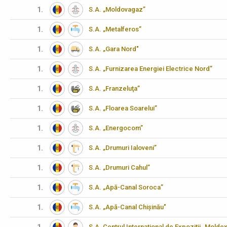
1.
S.A. „Moldovagaz”
1.
S.A. „Metalferos”
1.
S.A. „Gara Nord"
1.
S.A. „Furnizarea Energiei Electrice Nord”
1.
S.A. „Franzeluţa”
1.
S.A. „Floarea Soarelui”
1.
S.A. „Energocom”
1.
S.A. „Drumuri Ialoveni”
1.
S.A. „Drumuri Cahul”
1.
S.A. „Apă-Canal Soroca”
1.
S.A. „Apă-Canal Chișinău"
S.A. Centrul Internaţional de Expoziţii „Molde