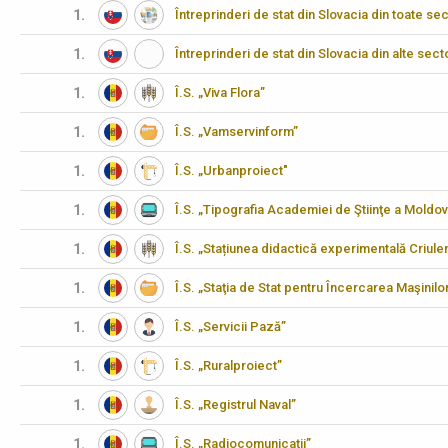
1.
Întreprinderi de stat din Slovacia din toate 
1.
Întreprinderi de stat din Slovacia din alte s
1.
Î.S. „Viva Flora”
1.
Î.S. „Vamservinform”
1.
Î.S. „Urbanproiect"
1.
Î.S. „Tipografia Academiei de Ştiinţe a Moldov
1.
Î.S. „Stațiunea didactică experimentală Criulen
1.
Î.S. „Staţia de Stat pentru Încercarea Maşinilo
1.
Î.S. „Servicii Pază”
1.
Î.S. „Ruralproiect”
1.
Î.S. „Registrul Naval”
1.
Î.S. „Radiocomunicații”