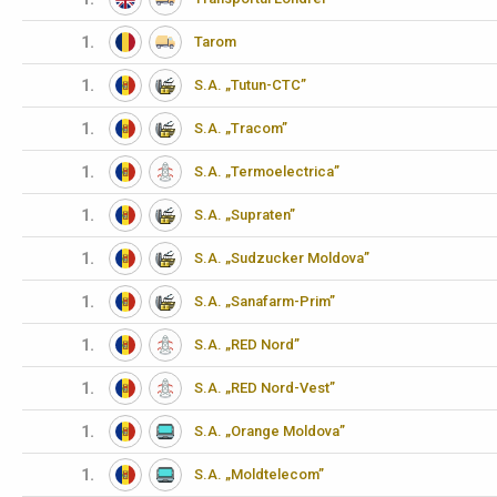
1.
Tarom
1.
S.A. „Tutun-CTC”
1.
S.A. „Tracom”
1.
S.A. „Termoelectrica”
1.
S.A. „Supraten”
1.
S.A. „Sudzucker Moldova”
1.
S.A. „Sanafarm-Prim”
1.
S.A. „RED Nord”
1.
S.A. „RED Nord-Vest”
1.
S.A. „Orange Moldova”
1.
S.A. „Moldtelecom”