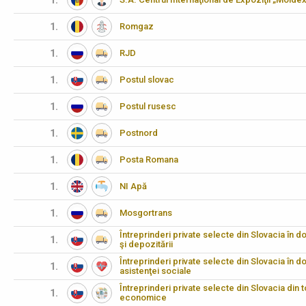
1.
1.
Romgaz
1.
RJD
1.
Postul slovac
1.
Postul rusesc
1.
Postnord
1.
Posta Romana
1.
NI Apă
1.
Mosgortrans
Întreprinderi private selecte din Slovacia în d
1.
şi depozitării
Întreprinderi private selecte din Slovacia în do
1.
asistenţei sociale
Întreprinderi private selecte din Slovacia din 
1.
economice