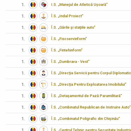
1.
I.S. „Manejul de Atletică Ușoară”
1.
Î.S. „Indal Proiect”
1.
Î.S. „Gările şi staţiile auto”
1.
Î.S. „Fiscservinform”
1.
Î.S. „Fintehinform”
1.
Î.S. „Dumbrava - Vest”
1.
Î.S. „Direcţia Servicii pentru Corpul Diplomati
1.
Î.S. „Direcţia Pentru Exploatarea Imobilului”
1.
Î.S. „Detașamentul de Pază Paramilitară”
1.
Î.S. „Combinatul Republican de Instruire Auto”
1.
Î.S. „Combinatul Poligrafic din Chișinău”
1.
Î.S. „Centrul Tehnic pentru Securitate Industria