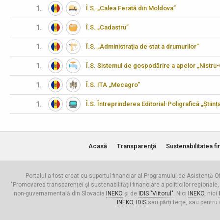
1.
Î.S. „Calea Ferată din Moldova”
1.
Î.S. „Cadastru”
1.
Î.S. „Administraţia de stat a drumurilor”
1.
Î.S. Sistemul de gospodărire a apelor „Nistru
1.
Î.S. ITA „Mecagro”
1.
Î.S. Întreprinderea Editorial-Poligrafică „Științ
Acasă
Transparenţă
Sustenabilitatea fi
Portalul a fost creat cu suportul financiar al Programului de Asistență Of
"Promovarea transparenței și sustenabilității financiare a politicilor regionale,
non-guvernamentală din Slovacia
INEKO
și de
IDIS "Viitorul"
. Nici
INEKO
, nici
INEKO
,
IDIS
sau părți terțe, sau pentru 