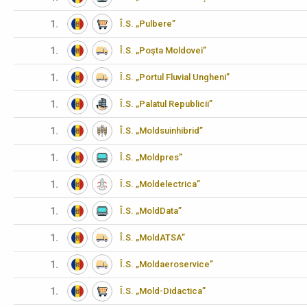
1.
Î.S. „Pulbere”
1.
Î.S. „Poşta Moldovei”
1.
Î.S. „Portul Fluvial Ungheni”
1.
Î.S. „Palatul Republicii”
1.
Î.S. „Moldsuinhibrid”
1.
Î.S. „Moldpres”
1.
Î.S. „Moldelectrica”
1.
Î.S. „MoldData”
1.
Î.S. „MoldATSA”
1.
Î.S. „Moldaeroservice”
1.
Î.S. „Mold-Didactica”