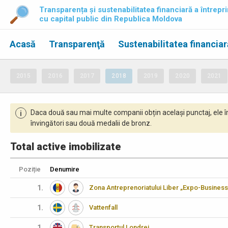
Transparența și sustenabilitatea financiară a întrepri
cu capital public din Republica Moldova
Acasă
Transparenţă
Sustenabilitatea financiar
2015
2016
2017
2018
2019
2020
2021
Daca două sau mai multe companii obțin același punctaj, ele î
i
învingători sau două medalii de bronz.
Total active imobilizate
Poziție
Denumire
1.
Zona Antreprenoriatului Liber „Expo-Business
1.
Vattenfall
1.
Transportul Londrei